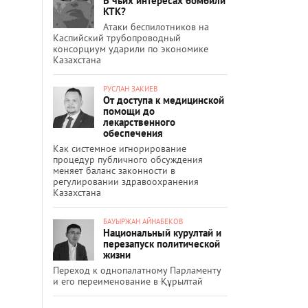
В чьих интересах бомбили
КТК?
Атаки беспилотников на
Каспийский трубопроводный
консорциум ударили по экономике
Казахстана
РУСЛАН ЗАКИЕВ
От доступа к медицинской
помощи до
лекарственного
обеспечения
Как системное игнорирование
процедур публичного обсуждения
меняет баланс законности в
регулировании здравоохранения
Казахстана
БАУЫРЖАН АЙНАБЕКОВ
Национальный курултай и
перезапуск политической
жизни
Переход к однопалатному Парламенту
и его переименование в Құрылтай