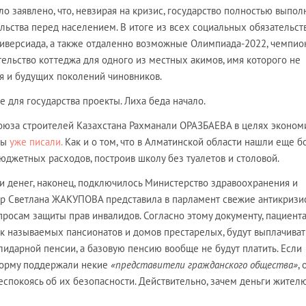
о заявлено, что, невзирая на кризис, государство полностью выпол
льства перед населением. В итоге из всех социальных обязательст
Универсиада, а также отдаленно возможные Олимпиада-2022, чемпио
тельство коттеджа для одного из местных акимов, имя которого не
ия и будущих поколений чиновников.
 для государства проекты. Лиха беда начало.
оюза строителей Казахстана Рахманали ОРАЗБАЕВА в целях эконом
мы
уже писали.
Как и о том, что в Алматинской области нашли еще б
джетных расходов, построив школу без туалетов и столовой.
и денег, наконец, подключилось Министерство здравоохранения и
тр Светлана ЖАКУПОВА представила в парламент свежие антикриз
просам защиты прав инвалидов. Согласно этому документу, пациент
к называемых пансионатов и домов престарелых, будут выплачиват
лидарной пенсии, а базовую пенсию вообще не будут платить. Если
 норму поддержали некие
«представители гражданского общества»
,
 беспокоясь об их безопасности. Действительно, зачем деньги жител