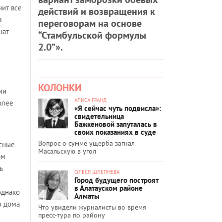
нит все
действий и возвращения к
в
переговорам на основе
нат
“Стамбульской формулы
2.0”».
КОЛОНКИ
ии
АЛИСА ГРАНД
олее
«Я сейчас чуть подвисла»:
свидетельница
Бажкеновой запуталась в
своих показаниях в суде
Вопрос о сумме ущерба загнал
исные
Масальскую в угол
ам
ь
ОЛЕСЯ ШЛЕПНЕВА
Город будущего построят
в Алатауском районе
 однако
Алматы
ю дома
Что увидели журналисты во время
пресс-тура по району