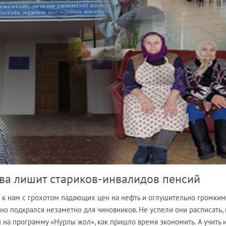
ва лишит стариков-инвалидов пенсий
я к нам с грохотом падающих цен на нефть и оглушительно громки
вно подкрался незаметно для чиновников. Не успели они расписать, 
на программу «Нурлы жол», как пришло время экономить. А учить 