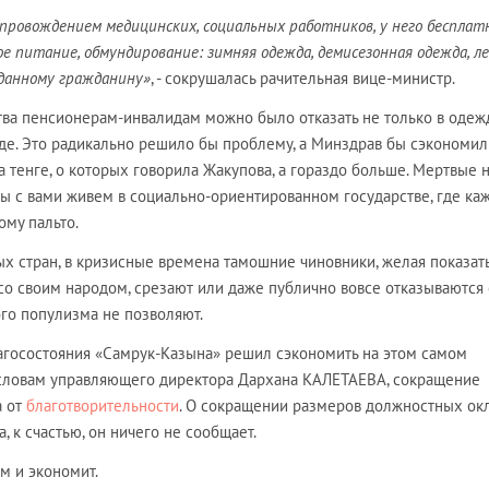
сопровождением медицинских, социальных работников, у него бесплат
ое питание, обмундирование: зимняя одежда, демисезонная одежда, л
 данному гражданину»
, - сокрушалась рачительная вице-министр.
тва пенсионерам-инвалидам можно было отказать не только в одежд
де. Это радикально решило бы проблему, а Минздрав бы сэкономил
тенге, о которых говорила Жакупова, а гораздо больше. Мертвые 
 мы с вами живем в социально-ориентированном государстве, где ка
му пальто.
х стран, в кризисные времена тамошние чиновники, желая показать
со своим народом, срезают или даже публично вовсе отказываются 
ого популизма не позволяют.
агосостояния «Самрук-Казына» решил сэкономить на этом самом
 словам управляющего директора Дархана КАЛЕТАЕВА, сокращение
а от
благотворительности
. О сокращении размеров должностных ок
 к счастью, он ничего не сообщает.
ом и экономит.