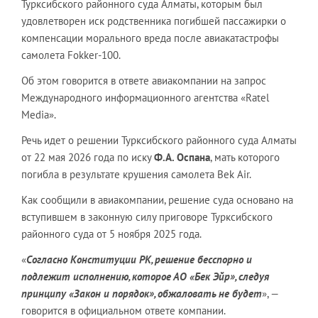
Турксибского районного суда Алматы, которым был
удовлетворен иск родственника погибшей пассажирки о
компенсации морального вреда после авиакатастрофы
самолета Fokker-100.
Об этом говорится в ответе авиакомпании на запрос
Международного информационного агентства «Ratel
Media».
Речь идет о решении Турксибского районного суда Алматы
от 22 мая 2026 года по иску
Ф.А. Оспана
, мать которого
погибла в результате крушения самолета Bek Air.
Как сообщили в авиакомпании, решение суда основано на
вступившем в законную силу приговоре Турксибского
районного суда от 5 ноября 2025 года.
«
Согласно Конституции РК,
решение
бесспорно и
подлежит исполнению, которое АО
«
Бек Эйр
»
, следуя
принципу
«
Закон и порядок
»
, обжаловать не будет
», —
говорится в официальном ответе компании.