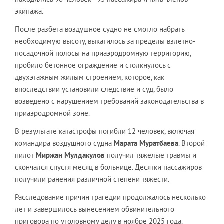
экипажа.
После разбега воздушное судно не смогло набрать
необходимую высоту, выкатилось за пределы взлетно-
посадочной полосы на приаэродромную территорию,
пробило бетонное ограждение и столкнулось с
двухэтажным жилым строением, которое, как
впоследствии установили следствие и суд, было
возведено с нарушением требований законодательства в
приаэродромной зоне.
В результате катастрофы погибли 12 человек, включая
командира воздушного судна
М
а
рата Муратбаева
. Второй
пилот
Миржан Мулдакулов
получил тяжелые травмы и
скончался спустя месяц в больнице. Десятки пассажиров
получили ранения различной степени тяжести.
Расследование причин трагедии продолжалось несколько
лет и завершилось вынесением обвинительного
приговора по уголовному делу в ноябре 2025 года.