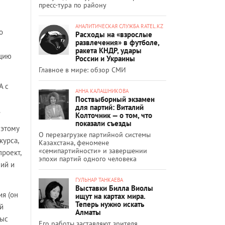
пресс-тура по району
АНАЛИТИЧЕСКАЯ СЛУЖБА RATEL.KZ
о
Расходы на «взрослые
развлечения» в футболе,
ракета КНДР, удары
ацию
России и Украины
Главное в мире: обзор СМИ
А с
АННА КАЛАШНИКОВА
Поствыборный экзамен
для партий: Виталий
.
Колточник — о том, что
показали съезды
 этому
О перезагрузке партийной системы
курса,
Казахстана, феномене
«семипартийности» и завершении
роект,
эпохи партий одного человека
ний и
ГУЛЬНАР ТАНКАЕВА
Выставки Билла Виолы
ия (он
ищут на картах мира.
Теперь нужно искать
й
Алматы
лыс
Его работы заставляют зрителя