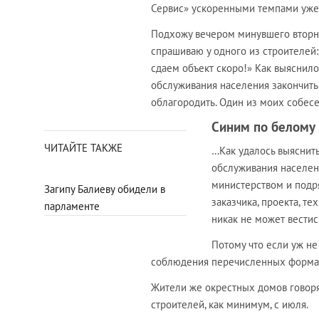
Сервис» ускоренными темпами уже 
Подхожу вечером минувшего вторни
спрашиваю у одного из строителей: 
сдаем объект скоро!» Как выяснило
обслуживания населения закончить,
облагородить. Один из моих собес
Синим по белому
ЧИТАЙТЕ ТАКЖЕ
…Как удалось выяснить
обслуживания населен
министерством и подря
Загипу Балиеву обидели в
заказчика, проекта, те
парламенте
никак не может вестис
Потому что если уж не
соблюдения перечисленных формал
Жители же окрестных домов говорят,
строителей, как минимум, с июля.