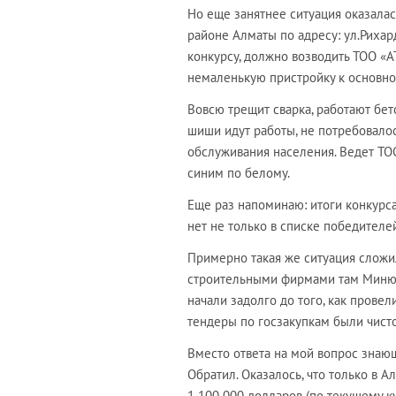
Но еще занятнее ситуация оказалас
районе Алматы по адресу: ул.Рихар
конкурсу, должно возводить ТОО «А
немаленькую пристройку к основно
Вовсю трещит сварка, работают бето
шиши идут работы, не потребовалос
обслуживания населения. Ведет ТОО
синим по белому.
Еще раз напоминаю: итоги конкурса
нет не только в списке победителей
Примерно такая же ситуация сложила
строительными фирмами там Минюст
начали задолго до того, как прове
тендеры по госзакупкам были чист
Вместо ответа на мой вопрос знаю
Обратил. Оказалось, что только в
1 100 000 долларов (по текущему 