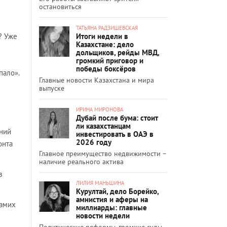
остановиться
ТАТЬЯНА РАДЗИШЕВСКАЯ
Итоги недели в
? Уже
Казахстане: дело
дольщиков, рейды МВД,
громкий приговор и
победы боксёров
пало».
Главные новости Казахстана и мира
выпуске
ИРИНА МИРОНОВА
Дубай после бума: стоит
ли казахстанцам
аний
инвестировать в ОАЭ в
2026 году
онта
Главное преимущество недвижимости –
наличие реального актива
з
ЛИЛИЯ МАНЬШИНА
Курултай, дело Борейко,
амнистия и аферы на
самих
миллиарды: главные
новости недели
Политические реформы, громкие суды