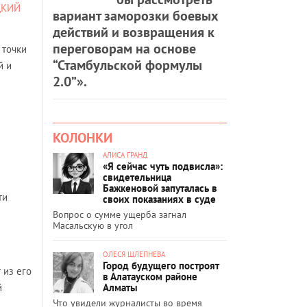
ЦКИЙ
вариант заморозки боевых
действий и возвращения к
переговорам на основе
 точки
“Стамбульской формулы
й и
2.0”».
КОЛОНКИ
АЛИСА ГРАНД
«Я сейчас чуть подвисла»:
свидетельница
Бажкеновой запуталась в
ти
своих показаниях в суде
Вопрос о сумме ущерба загнал
Масальскую в угол
ОЛЕСЯ ШЛЕПНЕВА
Город будущего построят
 из его
в Алатауском районе
Алматы
й
Что увидели журналисты во время