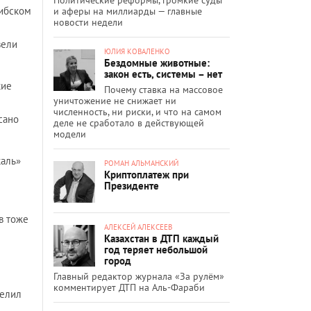
сибском
и аферы на миллиарды — главные
новости недели
вели
ЮЛИЯ КОВАЛЕНКО
Бездомные животные:
закон есть, системы – нет
кие
Почему ставка на массовое
уничтожение не снижает ни
численность, ни риски, и что на самом
сано
деле не сработало в действующей
модели
каль»
РОМАН АЛЬМАНСКИЙ
Криптоплатеж при
Президенте
в тоже
АЛЕКСЕЙ АЛЕКСЕЕВ
Казахстан в ДТП каждый
год теряет небольшой
город
Главный редактор журнала «За рулём»
комментирует ДТП на Аль-Фараби
делил