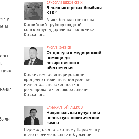
ВЯЧЕСЛАВ ЩЕКУНСКИХ
В чьих интересах бомбили
КТК?
жету
Атаки беспилотников на
Каспийский трубопроводный
маты –
консорциум ударили по экономике
Казахстана
РУСЛАН ЗАКИЕВ
От доступа к медицинской
боры
помощи до
лекарственного
,
обеспечения
ациях
Как системное игнорирование
процедур публичного обсуждения
меняет баланс законности в
значил
регулировании здравоохранения
Казахстана
БАУЫРЖАН АЙНАБЕКОВ
Национальный курултай и
перезапуск политической
 были
жизни
Переход к однопалатному Парламенту
и его переименование в Құрылтай