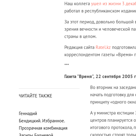
Наш коллега
ушел из жизни 3 дека
работал в республиканском издани
За этот период, довольно большой 
зрения вечности и человеческой па
страны в целом.
Редакция сайта
Ratel.kz
подготовила
корреспондентом газеты «Время» 
***
Газета "Время",
22 сентября 2005 
Во вторник на заседа
начать подготовку для
ЧИТАЙТЕ ТАКЖЕ
принципу «одного окна
А у министра юстиции 
Геннадий
центров планируется о
Бендицкий. Избранное.
итогового протокола, п
Прозрачная комбинация
скоростью строят толь
Загипы Балиевой