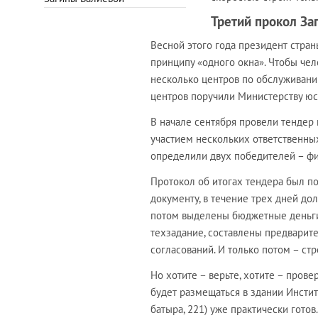
Третий прокол За
Весной этого года президент стра
принципу «одного окна». Чтобы че
несколько центров по обслуживанию
центров поручили Министерству юс
В начале сентября провели тенде
участием нескольких ответственны
определили двух победителей – фи
Протокол об итогах тендера был под
документу, в течение трех дней до
потом выделены бюджетные деньги,
техзадание, составлены предварит
согласований. И только потом – стр
Но хотите – верьте, хотите – пров
будет размещаться в здании Инстит
батыра, 221) уже практически гото