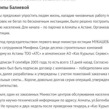
гипы Балиевой
ны предложил упростить людям жизнь, наладив чиновничью работу п
ловек не бегал по бесконечным инстанциям, было решено построить
 населения. Для начала – по парочке в Алматы и Астане. Организ
тиции.
р под председательством первого вице-министра юстиции МУКАШЕВ
х сотрудников Минфина. Среди десятка строительных компаний
рму из Астаны ТОО «АТС» и алматинское АО «Каз Курылыс Сервис»
писан 9 сентября 2005 года, то есть всего 13 дней назад. Согласно
лжен был быть подписан договор с компаниями – победителями кон
 далее разработаны и утверждены с учетом пожеланий заказчика п
ельные сметы… Короче, довольно долгая серия операций, утвержде
оительство.
ерьте, один из заказанных Минюстом центров обслуживания населен
ута научно-технической информации по адресу: Алматы, ул.Богенба
в. Не прошло и двух недель после проведения тендера, а «Каз Куры