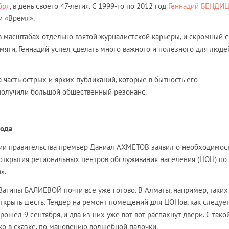
бря
, в день своего 47-летия. С 1999-го по 2012 год
Геннадий БЕНДИ
и «Время».
в масштабах отдельно взятой журналистской карьеры, и скромный с
мяти, Геннадий успел сделать много важного и полезного для люде
 часть острых и ярких публикаций, которые в бытность его
получили большой общественный резонанс.
года
нии правительства премьер Даниал АХМЕТОВ заявил о необходимос
 открытия региональных центров обслуживания населения (ЦОН) по
».
Загипы БАЛИЕВОЙ почти все уже готово. В Алматы, например, таких
ткрыть шесть. Тендер на ремонт помещений для ЦОНов, как следует
рошел 9 сентября, и два из них уже вот-вот распахнут двери. С тако
ко в сказке, по мановению волшебной палочки.