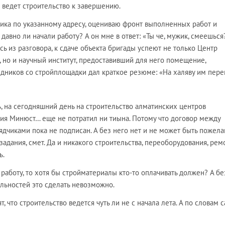
ведет строительство к завершению.
ка по указанному адресу, оцениваю фронт выполненных работ и
давно ли начали работу? А он мне в ответ: «Ты че, мужик, смеешься
сь из разговора, к сдаче объекта бригады успеют не только Центр
 но и научный институт, предоставивший для него помещение,
едников со стройплощадки дал краткое резюме: «На халяву им пере
, на сегодняшний день на строительство алматинских центров
ия Минюст… еще не потратил ни тиына. Потому что договор между
дчиками пока не подписан. А без него нет и не может быть пожел
хзадания, смет. Да и никакого строительства, переоборудования, рем
ь.
 работу, то хотя бы стройматериалы кто-то оплачивать должен? А бе
ьностей это сделать невозможно.
 что строительство ведется чуть ли не с начала лета. А по словам 