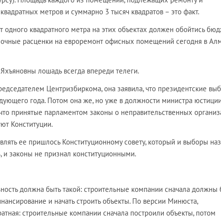
квадратных метров и суммарно 3 тысяч квадратов – это факт.
т одного квадратного метра на этих объектах должен обойтись бюд
рыночные расценки на евроремонт офисных помещений сегодня в Ал
 Яхъяновны лошадь всегда впереди телеги.
редседателем Центризбиркома, она заявила, что президентские вы
дующего года. Потом она же, но уже в должности министра юстиции
, что принятые парламентом законы о неправительственных организ
ют Конституции.
влять ее пришлось Конституционному совету, который и выборы на
, и законы не признал конституционными.
ьность должна быть такой: строительные компании сначала должны
инансирование и начать строить объекты. По версии Минюста,
ратная: строительные компании сначала построили объекты, потом