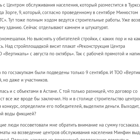
ь с Центром обслуживания населения, который разместится в Турк
да Зорге, 9, который, согласно проведенному в сентябре Минюстом
ТС». Тут тоже полным ходом ведутся строительные работы. Уже воз
му зданию. Сейчас отделывают камнем и штукатурят.
номешалки. Но выяснять у обитателей стройки, с каких пор и на ка
ь. Над стройплощадкой висит плакат «Реконструкция Центра
 «Вертикаль» с августа по октябрь». Так с рабочей прямотой и напи
 по госзакупкам были подведены только 9 сентября. И ТОО «Верти
, но даже и участников.
сь и с объектами в Астане. С той только разницей, что договор со
 все же вроде бы заключил. Но и в столице строительство центро
ли конкурс, определили его победителей, выделили деньги. Выходит,
ой воды фикцией?
щие люди посоветовали мне обратить внимание на сумму госзаказа.
 Алматы на возведение центров обслуживания населения Минфин вы
курсу). Площадь каждого из помещений, подлежащих ремонту и