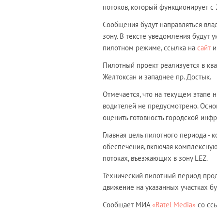
потоков, который функционирует с 
Сообщения будут направляться вла
зону. В тексте уведомления будут 
пилотном режиме, ссылка на
сайт
и
Пилотный проект реализуется в квад
Желтоксан и западнее пр. Достык.
Отмечается, что на текущем этапе 
водителей не предусмотрено. Основ
оценить готовность городской инфр
Главная цель пилотного периода -
обеспечения, включая комплексную
потоках, въезжающих в зону LEZ.
Технический пилотный период прод
движение на указанных участках б
Сообщает МИА
«Ratel Media»
со сс