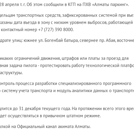
28 апреля т. г. Об этом сообщили в КГП на ПХВ «Алматы паркинг».
дельцам транспортных средств, зафиксированных системой при въе
указаны дата въезда в зону с низким уровнем выбросов, работающей
 контактный номер +7 (727) 390 8000.
рате улиц: южнее ул. Богенбай батыра, севернее пр. Абая, восточне
никаких ограничений движения, штрафов или платы за проезд для
ная задача пилота - протестировать работу технологической платф
аструктуры.
 контроль процесса разработки специализированного программного
 систему учета транспорта и модуль аналитики данных о транспорт
лится до 31 декабря текущего года. На протяжении всего этого вр
удет осуществляться в привычном штатном режиме.
ылкой на Официальный канал акимата Алматы.