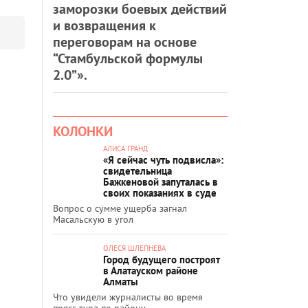
заморозки боевых действий
и возвращения к
переговорам на основе
“Стамбульской формулы
2.0”».
КОЛОНКИ
АЛИСА ГРАНД
«Я сейчас чуть подвисла»:
свидетельница
Бажкеновой запуталась в
своих показаниях в суде
Вопрос о сумме ущерба загнал
Масальскую в угол
ОЛЕСЯ ШЛЕПНЕВА
Город будущего построят
в Алатауском районе
Алматы
Что увидели журналисты во время
пресс-тура по району