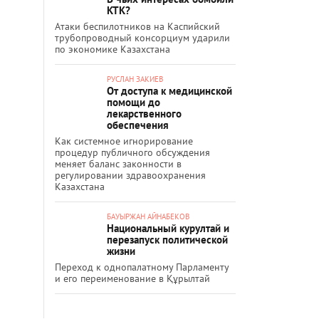
КТК?
Атаки беспилотников на Каспийский
трубопроводный консорциум ударили
по экономике Казахстана
РУСЛАН ЗАКИЕВ
От доступа к медицинской
помощи до
лекарственного
обеспечения
Как системное игнорирование
процедур публичного обсуждения
меняет баланс законности в
регулировании здравоохранения
Казахстана
БАУЫРЖАН АЙНАБЕКОВ
Национальный курултай и
перезапуск политической
жизни
Переход к однопалатному Парламенту
и его переименование в Құрылтай