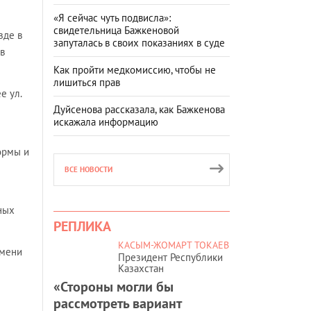
«Я сейчас чуть подвисла»:
свидетельница Бажкеновой
зде в
запуталась в своих показаниях в суде
 в
Как пройти медкомиссию, чтобы не
лишиться прав
е ул.
Дуйсенова рассказала, как Бажкенова
искажала информацию
ормы и
ВСЕ НОВОСТИ
ных
РЕПЛИКА
КАСЫМ-ЖОМАРТ ТОКАЕВ
емени
Президент Республики
Казахстан
«Стороны могли бы
рассмотреть вариант