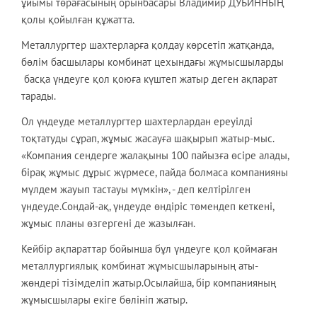
ұйымы төрағасының орынбасары Владимир ДУБИННЫҢ
қолы қойылған құжатта.
Металлургтер шахтерларға қолдау көрсетіп жатқанда,
бөлім басшылары комбинат цехындағы жұмысшыларды
басқа үндеуге қол қоюға күштеп жатыр деген ақпарат
тарады.
Ол үндеуде металлургтер шахтерлардан ереуілді
тоқтатуды сұрап, жұмыс жасауға шақырып жатыр-мыс.
«Компания сендерге жалақыны 100 пайызға өсіре алады,
бірақ жұмыс дұрыс жүрмесе, пайда болмаса компанияны
мүлдем жауып тастауы мүмкін», - деп келтірілген
үндеуде.Сондай-ақ, үндеуде өндіріс төмендеп кеткені,
жұмыс планы өзгергені де жазылған.
Кейбір ақпараттар бойынша бұл үндеуге қол қоймаған
металлургиялық комбинат жұмысшыларының аты-
жөндері тізімделіп жатыр.Осылайша, бір компанияның
жұмысшылары екіге бөлініп жатыр.