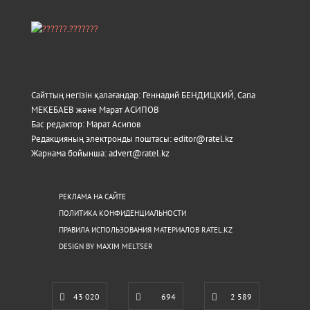
Сайттың негізін қалағандар: Геннадий БЕНДИЦКИЙ, Сапа
МЕКЕБАЕВ және Марат АСИПОВ
Бас редактор: Марат Асипов
Редакцияның электронды поштасы: editor@ratel.kz
Жарнама бойынша: advert@ratel.kz
РЕКЛАМА НА САЙТЕ
ПОЛИТИКА КОНФИДЕНЦИАЛЬНОСТИ
ПРАВИЛА ИСПОЛЬЗОВАНИЯ МАТЕРИАЛОВ RATEL.KZ
DESIGN BY MAXIM MELTSER
43 020
694
2 589