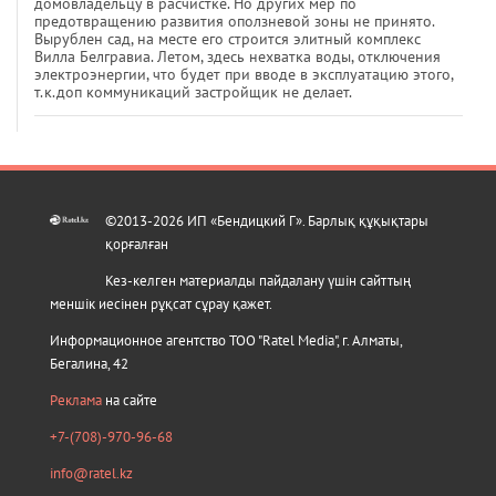
домовладельцу в расчистке. Но других мер по
предотвращению развития оползневой зоны не принято.
Вырублен сад, на месте его строится элитный комплекс
Вилла Белгравиа. Летом, здесь нехватка воды, отключения
электроэнергии, что будет при вводе в эксплуатацию этого,
т.к.доп коммуникаций застройщик не делает.
©2013-2026 ИП «Бендицкий Г». Барлық құқықтары
қорғалған
Кез-келген материалды пайдалану үшін сайттың
меншік иесінен рұқсат сұрау қажет.
Информационное агентство ТОО "Ratel Media", г. Алматы,
Бегалина, 42
Реклама
на сайте
+7-(708)-970-96-68
info@ratel.kz