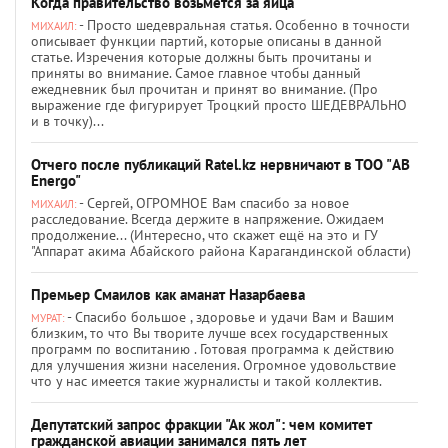
Когда правительство возьмётся за яйца
- Просто шедевральная статья. Особенно в точности
МИХАИЛ:
описывает функции партий, которые описаны в данной
статье. Изречения которые должны быть прочитаны и
приняты во внимание. Самое главное чтобы данный
ежедневник был прочитан и принят во внимание. (Про
выражение где фигурирует Троцкий просто ШЕДЕВРАЛЬНО
и в точку)...
Отчего после публикаций Ratel.kz нервничают в ТОО "AB
Energo"
- Сергей, ОГРОМНОЕ Вам спасибо за новое
МИХАИЛ:
расследование. Всегда держите в напряжение. Ожидаем
продолжение... (Интересно, что скажет ещё на это и ГУ
"Аппарат акима Абайского района Карагандинской области)
Премьер Смаилов как аманат Назарбаева
- Спасибо большое , здоровье и удачи Вам и Вашим
МУРАТ:
близким, то что Вы творите лучше всех государственных
программ по воспитанию . Готовая программа к действию
для улучшения жизни населения. Огромное удовольствие
что у нас имеется такие журналисты и такой коллектив.
Депутатский запрос фракции "Ак жол": чем комитет
гражданской авиации занимался пять лет