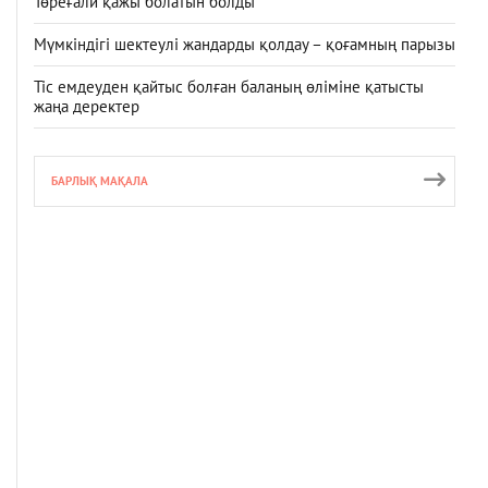
Төреғали қажы болатын болды
Мүмкіндігі шектеулі жандарды қолдау – қоғамның парызы
Тіс емдеуден қайтыс болған баланың өліміне қатысты
жаңа деректер
БАРЛЫҚ МАҚАЛА