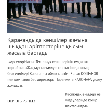
Қарағандыда кеншілер жағына
шыққан әріптестеріне қысым
жасала бастады
«АрселорМитталТеміртау» кеншілерінің құқығын
қорғайтын «Жақтау» металлургтер кәсіподағының
белсенділері Қарағанды облысы әкімі Ерлан ҚОШАНОВ
пен компания бас директоры Парамжита КАЛОНАҒА үндеу
жолдады.
Кәсіподақ өкілдері өз
үндеулерінде көмір
ОҚИ ОТЫРЫҢЫЗ
шахтасындағы