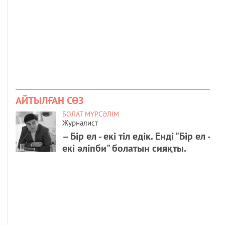
АЙТЫЛҒАН СӨЗ
БОЛАТ МҮРСӘЛІМ
Журналист
– Бір ел - екі тіл едік. Енді "Бір ел -
екі әліпби" болатын сияқты.