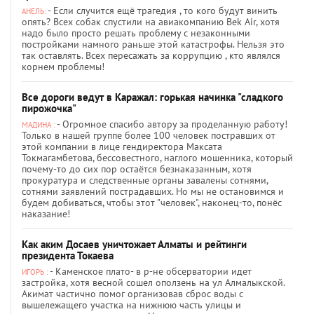
- Если случится ещё трагедия , то кого будут винить
АНЕЛЬ:
опять? Всех собак спустили на авиакомпанию Bek Air, хотя
надо было просто решать проблему с незаконными
постройками намного раньше этой катастрофы. Нельзя это
так оставлять. Всех пересажать за коррупцию , кто являлся
корнем проблемы!
Все дороги ведут в Каражал: горькая начинка "сладкого
пирожочка"
- Огромное спасибо автору за проделанную работу!
МАДИНА :
Только в нашей группе более 100 человек постравших от
этой компании в лице гендиректора Максата
Токмагамбетова, бессовестного, наглого мошенника, который
почему-то до сих пор остаётся безнаказанным, хотя
прокуратура и следственные органы завалены сотнями,
сотнями заявлений пострадавших. Но мы не остановимся и
будем добиваться, чтобы этот "человек", наконец-то, понёс
наказание!
Как аким Досаев уничтожает Алматы и рейтинги
президента Токаева
- Каменское плато- в р-не обсерватории идет
ИГОРЬ :
застройка, хотя весной сошел оползень на ул Алмалыкской.
Акимат частично помог организовав сброс воды с
вышележащего участка на нижнюю часть улицы и