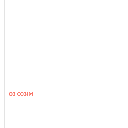
ӨЗ СӨЗІМ