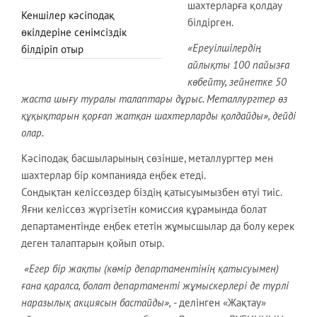
шахтерларға қолдау
Кеншілер кәсіподақ
білдірген.
өкілдеріне сенімсіздік
«Ереуілшілердің
білдіріп отыр
айлықты 100 пайызға
көбейту, зейнетке 50
жаста шығу туралы талаптары дұрыс. Металлургтер өз
құқықтарын қорғап жатқан шахтерларды қолдайды», дейді
олар.
Кәсіподақ басшыларының сөзінше, металлургтер мен
шахтерлар бір компанияда еңбек етеді.
Сондықтан келіссөздер біздің қатысуымызбен өтуі тиіс.
Яғни келіссөз жүргізетін комиссия құрамында болат
департаментінде еңбек ететін жұмысшылар да болу керек
деген талаптарын қойып отыр.
«Егер бір жақты (көмір департаментінің қатысуымен)
ғана қаралса, болат департаменті жұмыскерлері де түрлі
наразылық акциясын бастайды»,
- делінген «Жақтау»