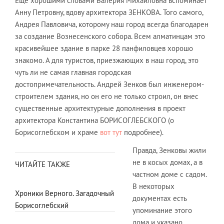
Еще хорошими словами Валерия Михайловна вспоминает
Анну Петровну, вдову архитектора ЗЕНКОВА. Того самого,
Андрея Павловича, которому наш город всегда благодарен
за создание Вознесенского собора. Всем алматинцам это
красивейшее здание в парке 28 панфиловцев хорошо
знакомо. А для туристов, приезжающих в наш город, это
чуть ли не самая главная городская
достопримечательность. Андрей Зенков был инженером-
строителем здания, но он его не только строил, он внес
существенные архитектурные дополнения в проект
архитектора Константина БОРИСОГЛЕБСКОГО (о
Борисоглебском и храме
вот тут
подробнее).
Правда, Зенковы жили
не в косых домах, а в
ЧИТАЙТЕ ТАКЖЕ
частном доме с садом.
В некоторых
Хроники Верного. Загадочный
документах есть
Борисоглебский
упоминание этого
дома и указано