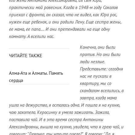
его жена Антонина Александровна, их сын Юра,
практически мой ровесник. Когда в 1948-м году Соколов
приехал с фронта, он сказал, что не видел, как Юра рос,
нужен еще ребенок, и они родили Лену. Еще сестра жены,
ее мама, ее папа.… И они претендовали на еще одну
комнату. А вселили нас.
Конечно, они были
против. Но они были
ЧИТАЙТЕ ТАКЖЕ
люди незлые.
Представьте: сегодня
Алма-Ата и Алматы. Память
нас не пускали в
сердца
квартиру, мы со
скандалом вселились, а
завтра, когда мама
ушла на дежурство, я осталась одна. И пошла я на кухню,
чаю захотела. Керосинку я умела зажигать. Зажгла,
поставила чай. И в это время сестра Антонины
Александровны, вышла на кухню, увидела, что я грею чай, и
говорит: "Девочка, ты что-то поела?". Я говорю: "Да, я