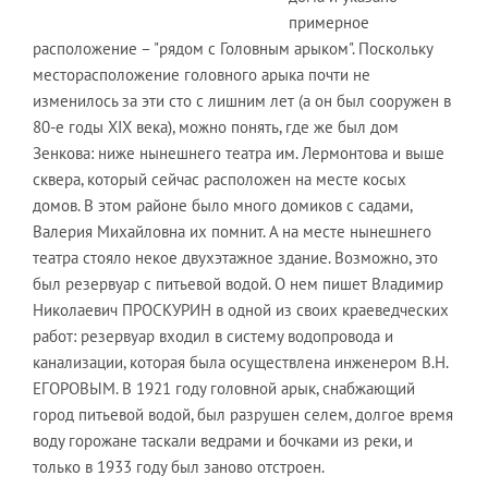
примерное
расположение – "рядом с Головным арыком". Поскольку
месторасположение головного арыка почти не
изменилось за эти сто с лишним лет (а он был сооружен в
80-е годы XIX века), можно понять, где же был дом
Зенкова: ниже нынешнего театра им. Лермонтова и выше
сквера, который сейчас расположен на месте косых
домов. В этом районе было много домиков с садами,
Валерия Михайловна их помнит. А на месте нынешнего
театра стояло некое двухэтажное здание. Возможно, это
был резервуар с питьевой водой. О нем пишет Владимир
Николаевич ПРОСКУРИН в одной из своих краеведческих
работ: резервуар входил в систему водопровода и
канализации, которая была осуществлена инженером В.Н.
ЕГОРОВЫМ. В 1921 году головной арык, снабжающий
город питьевой водой, был разрушен селем, долгое время
воду горожане таскали ведрами и бочками из реки, и
только в 1933 году был заново отстроен.