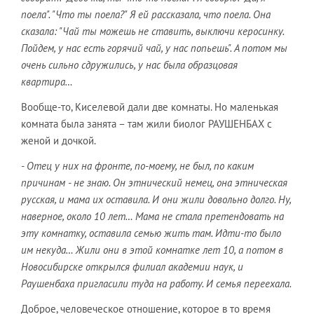
поела". "Что ты поела?" Я ей рассказала, что поела. Она
сказала: "Чай ты можешь не ставить, выключи керосинку.
Пойдем, у нас есть горячий чай, у нас попьешь". А потом мы
очень сильно сдружились, у нас была образцовая
квартира…
Вообще-то, Киселевой дали две комнаты. Но маленькая
комната была занята – там жили биолог РАУШЕНБАХ с
женой и дочкой.
- Отец у них на фронте, по-моему, не был, по каким
причинам - не знаю. Он этнический немец, она этническая
русская, и мама их оставила. И они жили довольно долго. Ну,
наверное, около 10 лет… Мама не стала претендовать на
эту комнатку, оставила семью жить там. Идти-то было
им некуда… Жили они в этой комнатке лет 10, а потом в
Новосибирске открылся филиал академии наук, и
Раушенбаха пригласили туда на работу. И семья переехала.
Доброе, человеческое отношение, которое в то время