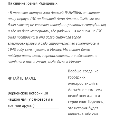
На снимке:
семья Радищевых.
- В третьем корпусе жил Алексей РАДИЩЕВ, он строил
нашу первую ГЭС на Большой Алма-Атинке. Тогда же все
было сложно, не хватало квалифицированных сотрудников,
и где он брал материалы, где рабочих – я не знаю, но ГЭС
была построена, и она долго снабжала город
электроэнергией. Когда строительство закончилось, в
1948 году, семья уехала в Москву. Мы потом долго
поддерживали связь, переписывались, и я обязательно
заходила к ним в гости, когда была в Москве.
Вообще, создание
городских
ЧИТАЙТЕ ТАКЖЕ
электростанций в
Алма-Ате – это тема
Верненские истории. За
целой книги, а то и
чашкой чая (У самовара я и
серии книг. Надеюсь,
все мои друзья)
эта история будет
написана, ибо она