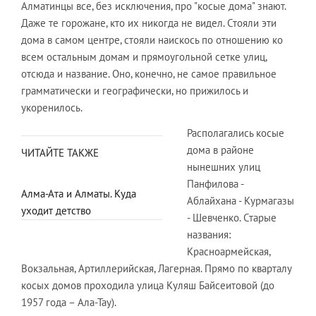
Алматинцы все, без исключения, про "косые дома" знают.
Даже те горожане, кто их никогда не видел. Стояли эти
дома в самом центре, стояли наискось по отношению ко
всем остальным домам и прямоугольной сетке улиц,
отсюда и название. Оно, конечно, не самое правильное
грамматически и географически, но прижилось и
укоренилось.
Располагались косые
дома в районе
ЧИТАЙТЕ ТАКЖЕ
нынешних улиц
Панфилова -
Алма-Ата и Алматы. Куда
Аблайхана - Курмагазы
уходит детство
- Шевченко. Старые
названия:
Красноармейская,
Вокзальная, Артиллерийская, Лагерная. Прямо по кварталу
косых домов проходила улица Куляш Байсеитовой (до
1957 года – Ала-Тау).