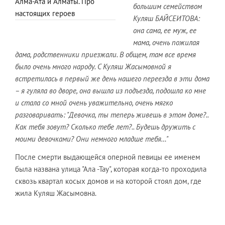
Алма-Ата и Алматы. Про
большим семейством
настоящих героев
Куляш БАЙСЕИТОВА:
она сама, ее муж, ее
мама, очень пожилая
дама, родственники приезжали. В общем, там все время
было очень много народу. С Куляш Жасымовной я
встретилась в первый же день нашего переезда в эти дома
– я гуляла во дворе, она вышла из подъезда, подошла ко мне
и стала со мной очень уважительно, очень мягко
разговаривать: "Девочка, ты теперь живешь в этом доме?..
Как тебя зовут? Сколько тебе лет?.. Будешь дружить с
моими девочками? Они немного младше тебя…"
После смерти выдающейся оперной певицы ее именем
была названа улица "Ала -Тау", которая когда-то проходила
сквозь квартал косых домов и на которой стоял дом, где
жила Куляш Жасымовна.