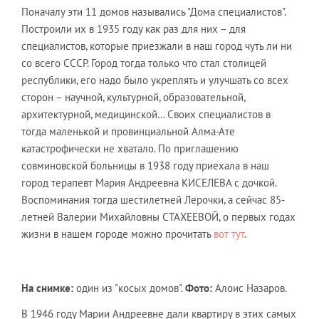
Поначалу эти 11 домов назывались "Дома специалистов".
Построили их в 1935 году как раз для них – для
специалистов, которые приезжали в наш город чуть ли ни
со всего СССР. Город тогда только что стал столицей
республики, его надо было укреплять и улучшать со всех
сторон – научной, культурной, образовательной,
архитектурной, медицинской… Своих специалистов в
тогда маленькой и провинциальной Алма-Ате
катастрофически не хватало. По приглашению
совминовской больницы в 1938 году приехала в наш
город терапевт Мария Андреевна КИСЕЛЕВА с дочкой.
Воспоминания тогда шестилетней Лерочки, а сейчас 85-
летней Валерии Михайловны СТАХЕЕВОЙ, о первых годах
жизни в нашем городе можно прочитать
вот тут
.
На снимке:
один из "косых домов".
Фото:
Алоис Назаров.
В 1946 году Марии Андреевне дали квартиру в этих самых