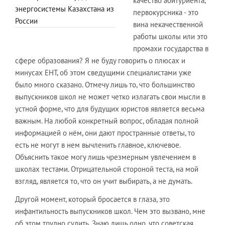
качество абитуриента,
энергосистемы Казахстана из
первокурсника - это
России
вина некачественной
работы школы или это
промахи государства в
сфере образования? Я не буду говорить о плюсах и
минусах ЕНТ, об этом сведущими специалистами уже
было много сказано. Отмечу лишь то, что большинство
выпускников школ не может четко излагать свои мысли в
устной форме, что для будущих юристов является весьма
важным. На любой конкретный вопрос, обладая полной
информацией о нём, они дают пространные ответы, то
есть не могут в нем вычленить главное, ключевое.
Объяснить такое могу лишь чрезмерным увлечением в
школах тестами. Отрицательной стороной теста, на мой
взгляд, является то, что он учит выбирать, а не думать.
Другой момент, который бросается в глаза, это
инфантильность выпускников школ. Чем это вызвано, мне
об этом трудно судить. Знаю лишь одно, что советская