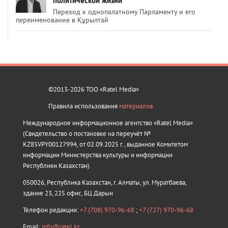
политической жизни
Переход к однопалатному Парламенту и его
переименование в Құрылтай
©2013-2026 ТОО «Ratel Media»
Правила использования
материалов
Международное информационное агентство «Ratel Media»
(Свидетельство о постановке на переучёт №
KZ85VPY00127994, от 02.09.2025 г., выданное Комитетом
информации Министерства культуры и информации
Республики Казахстан).
050026, Республика Казахстан, г. Алматы, ул. Муратбаева,
здание 23, 225 офис, БЦ Дарын
Телефон редакции:
+7 (708) 970-96-68
;
+7 (727) 970-96-68
Email:
info@ratel.kz