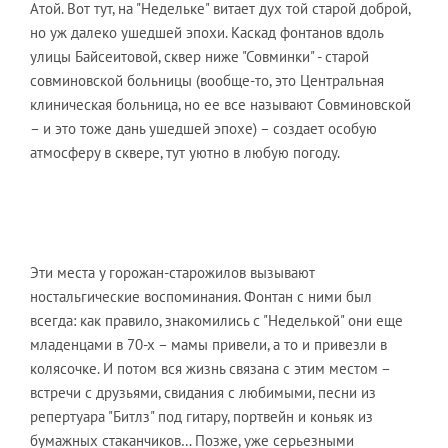
Атой. Вот тут, на "Недельке" витает дух той старой доброй,
но уж далеко ушедшей эпохи. Каскад фонтанов вдоль
улицы Байсеитовой, сквер ниже "Совминки" - старой
совминовской больницы (вообще-то, это Центральная
клиническая больница, но ее все называют Совминовской
– и это тоже дань ушедшей эпохе) – создает особую
атмосферу в сквере, тут уютно в любую погоду.
Эти места у горожан-старожилов вызывают
ностальгические воспоминания. Фонтан с ними был
всегда: как правило, знакомились с "Неделькой" они еще
младенцами в 70-х – мамы привели, а то и привезли в
колясочке. И потом вся жизнь связана с этим местом –
встречи с друзьями, свидания с любимыми, песни из
репертуара "Битлз" под гитару, портвейн и коньяк из
бумажных стаканчиков… Позже, уже серьезными