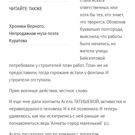
Стала искать
ответственных или
ЧИТАЙТЕ ТАКЖЕ
хотя бы тех, кто знает,
что творится. Обзвонив
Хроники Верного.
буквально полгорода,
Непродажная муза поэта
выяснила, что работы
Куратова
было начались, но
жители улицы
Байсеитовой
потребовали у строителей план работ. План им не
предоставили, тогда горожане встали у фонтана. И
строители отступили.
Прям военные действия, честное слово.
И еще мне дали контакты Асель ТАТИШЕВОЙ, активистки и
неравнодушного человека. И я ей позвонила. И теперь
удивляюсь, как мы исхитрились с ней раньше не
познакомиться, ведь "Алматы-город маленький" (с).
Асель рассказала, что ее команда с проектом