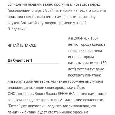
солидными людьми, важно прогуливались здесь перед
"посещением оперы". А сейчас многие из тех, кто когда-то
прикатил сюда в колясочке, сам привозит к фонтану
внуков. Вот такой круговорот времени у нашей
"Недельки"...
А в 2004-м, к 150-
летию города (да-да, в
ЧИТАЙТЕ ТАКЖЕ
те далекие времена
история города
Да будет свет!
насчитывала всего 150
лет!) хотели тут даже
поставить памятник
ливерпульской четверке. Активные горожане выступили
инициаторами, нашли спонсоров, даже с Йоко
ОНО связались. Вдова Джона ЛЕННОНА против памятника
в нашем городе не возражала. Алматинские поклонники
"Битлз" уже ликовали – ведь это так символично, что
памятник битлам будет стоять именно здесь, на