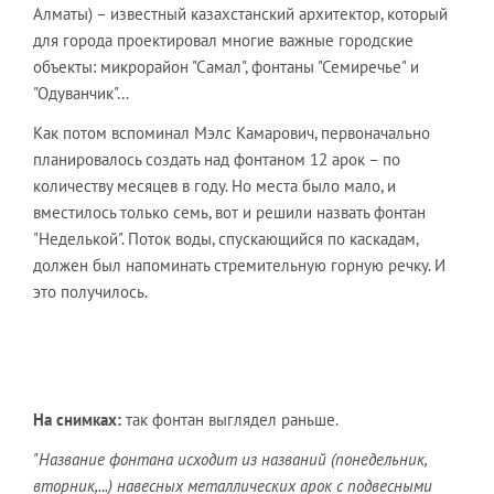
Алматы) – известный казахстанский архитектор, который
для города проектировал многие важные городские
объекты: микрорайон "Самал", фонтаны "Семиречье" и
"Одуванчик"…
Как потом вспоминал Мэлс Камарович, первоначально
планировалось создать над фонтаном 12 арок – по
количеству месяцев в году. Но места было мало, и
вместилось только семь, вот и решили назвать фонтан
"Неделькой". Поток воды, спускающийся по каскадам,
должен был напоминать стремительную горную речку. И
это получилось.
На снимках:
так фонтан выглядел раньше.
"Название фонтана исходит из названий (понедельник,
вторник,...) навесных металлических арок с подвесными