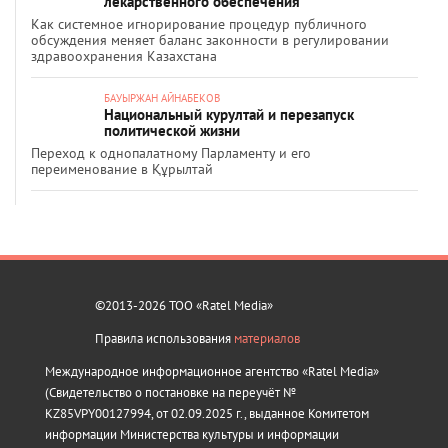
лекарственного обеспечения
Как системное игнорирование процедур публичного
обсуждения меняет баланс законности в регулировании
здравоохранения Казахстана
БАУЫРЖАН АЙНАБЕКОВ
Национальный курултай и перезапуск
политической жизни
Переход к однопалатному Парламенту и его
переименование в Құрылтай
©2013-2026 ТОО «Ratel Media»
Правила использования
материалов
Международное информационное агентство «Ratel Media»
(Свидетельство о постановке на переучёт №
KZ85VPY00127994, от 02.09.2025 г., выданное Комитетом
информации Министерства культуры и информации