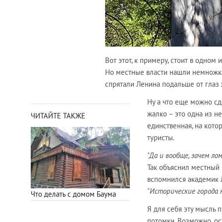
Вот этот, к примеру, стоит в одном
Но местные власти нашли немножк
спрятали Ленина подальше от глаз 
Ну а что еще можно сд
жалко – это одна из н
ЧИТАЙТЕ ТАКЖЕ
единственная, на кот
туристы.
"Да и вообще, зачем ло
Так объяснил местный 
вспомнился академик 
"Исторические города 
Что делать с домом Баума
Я для себя эту мысль 
потомки. Возможно, осу