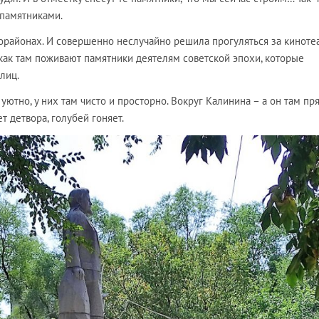
 памятниками.
рорайонах. И совершенно неслучайно решила прогуляться за киноте
, как там поживают памятники деятелям советской эпохи, которые
улиц.
уютно, у них там чисто и просторно. Вокруг Калинина – а он там пр
ет детвора, голубей гоняет.