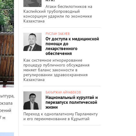
Атаки беспилотников на
Каспийский трубопроводный
консорциум ударили по экономике
Казахстана
РУСЛАН ЗАКИЕВ
От доступа к медицинской
помощи до
лекарственного
обеспечения
Как системное игнорирование
процедур публичного обсуждения
меняет баланс законности в
регулировании здравоохранения
Казахстана
БАУЫРЖАН АЙНАБЕКОВ
ьптура,
Национальный курултай и
перезапуск политической
окзала
жизни
орений
Переход к однопалатному Парламенту
7 м
и его переименование в Құрылтай