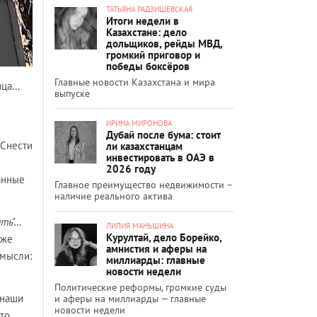
ТАТЬЯНА РАДЗИШЕВСКАЯ
Итоги недели в
Казахстане: дело
дольщиков, рейды МВД,
громкий приговор и
победы боксёров
Главные новости Казахстана и мира
ица…
выпуске
ИРИНА МИРОНОВА
Дубай после бума: стоит
 Снести
ли казахстанцам
инвестировать в ОАЭ в
2026 году
анные
Главное преимущество недвижимости –
наличие реального актива
ать"…
ЛИЛИЯ МАНЬШИНА
Курултай, дело Борейко,
 же
амнистия и аферы на
 мысли:
миллиарды: главные
новости недели
Политические реформы, громкие суды
 наши
и аферы на миллиарды — главные
новости недели
что