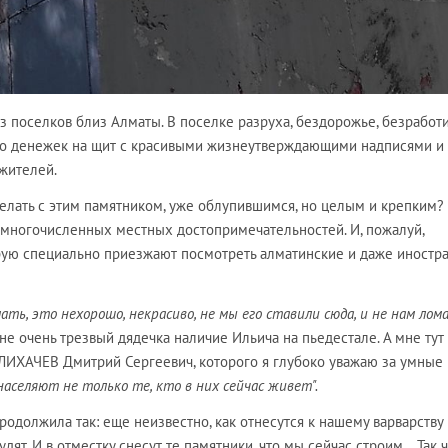
 из поселков близ Алматы. В поселке разруха, бездорожье, безработ
о денежек на щит с красивыми жизнеутверждающими надписями и
жителей.
елать с этим памятником, уже облупившимся, но целым и крепким?
емногочисленных местных достопримечательностей. И, пожалуй,
орую специально приезжают посмотреть алматинские и даже иностр
мать, это нехорошо, некрасиво, не мы его ставили сюда, и не нам лом
не очень трезвый дядечка наличие Ильича на пьедестале. А мне тут
ЛИХАЧЕВ Дмитрий Сергеевич, которого я глубоко уважаю за умные
населяют не только те, кто в них сейчас живет".
продолжила так: еще неизвестно, как отнесутся к нашему варварству
дят. И в отместку снесут те памятники, что мы сейчас строим… Так 