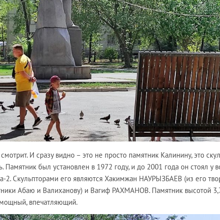
 смотрит. И сразу видно – это не просто памятник Калинину, это скул
Памятник был установлен в 1972 году, и до 2001 года он стоял у в
-2. Скульпторами его являются Хакимжан НАУРЫЗБАЕВ (из его тв
ники Абаю и Валиханову) и Вагиф РАХМАНОВ. Памятник высотой 3,
ь мощный, впечатляющий.