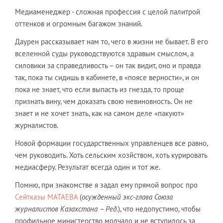
Медиаменеджер - сложная профессия с целой палитрой
оттенков и огромным багажом знаний.
Даурен рассказывает нам то, чего в жизни не бывает. В его
вселенной суды руководствуются здравым смыслом, а
силовики за справедливость – он так видит, оно и правда
так, пока ты сидишь в кабинете, в «поясе верности», и он
пока не знает, что если выпасть из гнезда, то проще
признать вину, чем доказать свою невиновность. Он не
знает и не хочет знать, как на самом деле «пакуют»
журналистов.
Новой формации государственных управленцев все равно,
чем руководить. Хоть сельским хозйством, хоть курировать
медиасферу. Результат всегда один и тот же.
Помню, при знакомстве я задал ему прямой вопрос про
Сейтказы МАТАЕВА
(
осужденный экс-глава Союза
журналистов Казахстана – Ред.
), что недопустимо, чтобы
профильное министерство молчало и не вступилось за