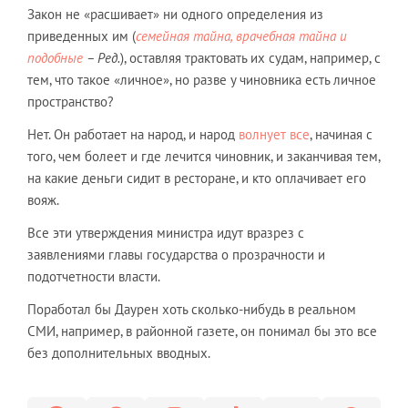
Закон не «расшивает» ни одного определения из
приведенных им (
семейная тайна, врачебная тайна и
подобные
– Ред.
), оставляя трактовать их судам, например, с
тем, что такое «личное», но разве у чиновника есть личное
пространство?
Нет. Он работает на народ, и народ
волнует все
, начиная с
того, чем болеет и где лечится чиновник, и заканчивая тем,
на какие деньги сидит в ресторане, и кто оплачивает его
вояж.
Все эти утверждения министра идут вразрез с
заявлениями главы государства о прозрачности и
подотчетности власти.
Поработал бы Даурен хоть сколько-нибудь в реальном
СМИ, например, в районной газете, он понимал бы это все
без дополнительных вводных.