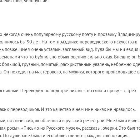
збекистана, Белоруссии.
 что некогда очень популярному русскому поэту и прозаику Владимиру
нилось бы 90 лет. На том празднике переводческого искусства в
нь позже, имел очень усталый, заспанный вид. Куда бы мы ни ездили
 временами что-то бубнил, по обыкновению сильно окая. Внешне он 
 большой, грузный, помятый, расхристанный увалень, небрежно оде
. Он походил на мастерового, на мужика, которого происходящее в
сеядный. Переводил по подстрочникам – поэзию и прозу – с трех
аких переводчиков. И это качество в нем мне никак не нравилось.
ый, поэтический, влюбленный в русский речестрой. Мне были изве
я росы», «Письмо из Русского музея», рассказы, очерки. Это был т
к. По душе мне была и его общественно-гражданская позиция.