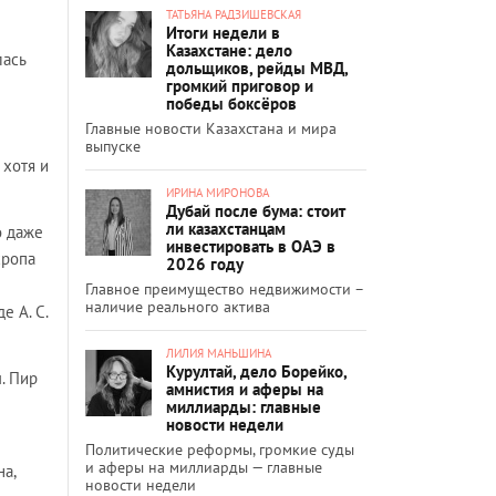
ТАТЬЯНА РАДЗИШЕВСКАЯ
Итоги недели в
Казахстане: дело
лась
дольщиков, рейды МВД,
громкий приговор и
победы боксёров
Главные новости Казахстана и мира
выпуске
 хотя и
ИРИНА МИРОНОВА
Дубай после бума: стоит
ли казахстанцам
о даже
инвестировать в ОАЭ в
сропа
2026 году
Главное преимущество недвижимости –
наличие реального актива
е А. С.
ЛИЛИЯ МАНЬШИНА
Курултай, дело Борейко,
. Пир
амнистия и аферы на
миллиарды: главные
новости недели
Политические реформы, громкие суды
и аферы на миллиарды — главные
а,
новости недели