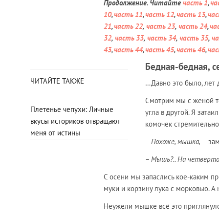
Продолжение. Читайте
часть 1
,
ча
10
,
часть 11
,
часть 12
,
часть 13
,
час
21
,
часть 22
,
часть 23
,
часть 24
,
ча
32
,
часть 33
,
часть 34
,
часть 35
,
ча
43
,
часть 44
,
часть 45
,
часть 46
,
час
Бедная-бедная, с
ЧИТАЙТЕ ТАКЖЕ
…Давно это было, лет 
Смотрим мы с женой те
Плетенье чепухи: Личные
угла в другой. Я зата
вкусы историков отвращают
комочек стремительно
меня от истины
– Похоже, мышка, –
зам
– Мышь?.. На четверт
С осени мы запаслись кое-каким пр
муки и корзину лука с морковью. А
Неужели мышке всё это приглянуло