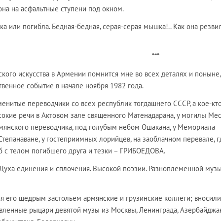
она на асфальтные ступени под окном.
а или погибла. Бедная-бедная, серая-серая мышка!.. Как она резви
**
ого искусства в Армении помнится мне во всех деталях и поныне,
твенное событие в начале ноября 1982 года.
енитые переводчики со всех республик тогдашнего СССР, а кое-кт
сокие речи в Актовом зале священного Матенадарана, у могилы Ме
янского переводчика, под голубым небом Ошакана, у Мемориала
Степанаване, у гостеприимных лорийцев, на заоблачном перевале, гд
 с телом погибшего друга и тезки – ГРИБОЕДОВА.
 Духа единения и сплочения. Высокой поэзии. Разноплеменной музы
я его щедрым застольем армянские и грузинские коллеги; вносили
ленные рыцари девятой музы из Москвы, Ленинграда, Азербайджан