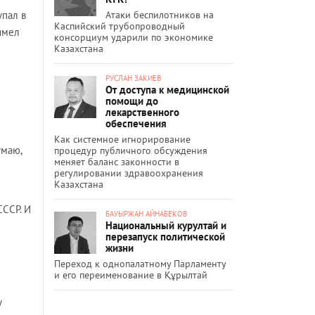
Атаки беспилотников на
упал в
Каспийский трубопроводный
 имел
консорциум ударили по экономике
Казахстана
РУСЛАН ЗАКИЕВ
От доступа к медицинской
помощи до
лекарственного
обеспечения
Как системное игнорирование
умаю,
процедур публичного обсуждения
меняет баланс законности в
регулировании здравоохранения
Казахстана
СССР. И
БАУЫРЖАН АЙНАБЕКОВ
Национальный курултай и
перезапуск политической
жизни
Переход к однопалатному Парламенту
и его переименование в Құрылтай
у