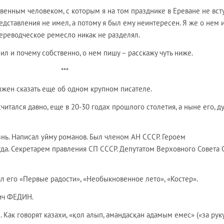
твенным человеком, с которым я на том празднике в Ереване не вст
редставления не имел, а потому я был ему неинтересен. Я же о нем
переводческое ремесло никак не разделял.
нил и почему собственно, о нем пишу – расскажу чуть ниже.
***
лжен сказать еще об одном крупном писателе.
читался давно, еще в 20-30 годах прошлого столетия, а ныне его, д
нь. Написал уйму романов. Был членом АН СССР. Героем
да. Секретарем правления СП СССР. Депутатом Верховного Совета 
л его «Первые радости», «Необыкновенное лето», «Костер».
вич ФЕДИН.
л. Как говорят казахи, «қол алып, амандасқан адамым емес» («за рук