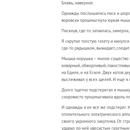
Блажь, наверное.
Однажды послышались писк и шорох 
воровски прошмыгнула юркая мышка
Пискнув, где-то затаилась, замерла,
Я скрутил толстую газету и кинулся
где-то рядышком, выжидает, следит
Мышка-норушка – милое существо то
коварный, обжорливый, пакостливый
на Едиле, и на Есиле. Двух котов д
выслеживал у всех щелей. И еще я в
Долго тщетно подстерегал я мышку
сноровисто прошмыгивала вдоль пл
И однажды я ее всё же подстерег. 
отопительного электрического аппа
своего укромного закуточка. От ст
ударил по ней увесистым газетным 