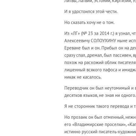
Литвы, Латвии, Эстонии, Киргизии, У
И я удостоился этой чести.
Но сказать хочу не о том.
Из «ЛГ» (№ 23 за 2014 г.) я узнал,
Алексеевичу СОЛОУХИНУ ныне испол
Ереване был и он. Прибыл он на де
сразу спал, дремал, был пассивен,
похож на расхожий облик писателя:
лишенный всякого пафоса и имиджа
никак не касалось.
Переводчик он был неутомимый и в
десятков языков, не зная ни одного.
Я не сторонник такого перевода и т
Но прозаик он был отменный, нежн
его «Владимирские проселки», «Капл
истинно русский писатель-художни