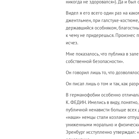
никогда не здоровался»). Да и был 
Видел я его всего один раз на как
джентльмен, при галстуке-костюме,
державшийся особняком, благостный
к чему не придерешься. Произнес п
исчез.
Мне показалось, что публика в зале
собственной безопасности».
Он говорил лишь то, что дозволялос
Он писал лишь о том и так, как раз
В германофобии особенно отличала
К. ФЕДИН. Имелись в виду, понятно
публичной ненависти больше всех 
«наши» немцы стали козлами отпущ
униженными морально и физически 
Эренбург исступленно утверждал: 