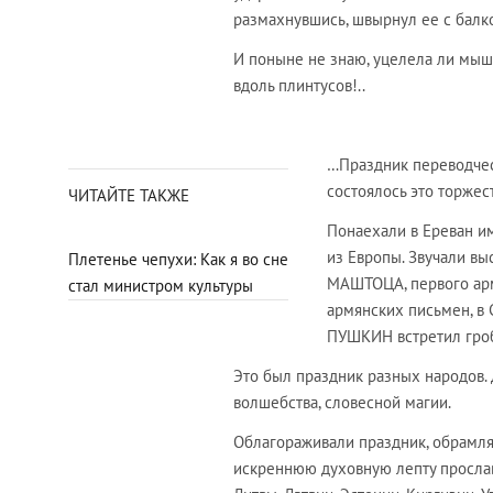
размахнувшись, швырнул ее с балк
И поныне не знаю, уцелела ли мышк
вдоль плинтусов!..
*
…Праздник переводческ
состоялось это торжес
ЧИТАЙТЕ ТАКЖЕ
Понаехали в Ереван им
из Европы. Звучали вы
Плетенье чепухи: Как я во сне
МАШТОЦА, первого арм
стал министром культуры
армянских письмен, в 
ПУШКИН встретил гроб
Это был праздник разных народов.
волшебства, словесной магии.
Облагораживали праздник, обрамля
искреннюю духовную лепту прослав