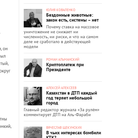
ЮЛИЯ КОВАЛЕНКО
Бездомные животные:
закон есть, системы – нет
Почему ставка на массовое
уничтожение не снижает ни
численность, ни риски, и что на самом
деле не сработало в действующей
модели
, он
был
РОМАН АЛЬМАНСКИЙ
тый,
Криптоплатеж при
Президенте
округ
АЛЕКСЕЙ АЛЕКСЕЕВ
Казахстан в ДТП каждый
год теряет небольшой
город
Главный редактор журнала «За рулём»
комментирует ДТП на Аль-Фараби
стны
онкий,
ВЯЧЕСЛАВ ЩЕКУНСКИХ
В чьих интересах бомбили
КТК?