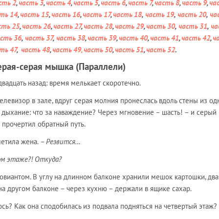
сть 2
,
часть 3
,
часть 4
,
часть 5
,
часть 6
,
часть 7
,
часть 8
,
часть 9
,
ча
ть 14
,
часть 15
,
часть 16
,
часть 17
,
часть 18
,
часть 19
,
часть 20
,
ча
сть 25
,
часть 26
,
часть 27
,
часть 28
,
часть 29
,
часть 30
,
часть 31
,
ча
сть 36
,
часть 37
,
часть 38
,
часть 39
,
часть 40
,
часть 41
,
часть 42
,
ч
ть 47
,
часть 48
,
часть 49
, часть 50
,
часть 51
,
часть 52
.
ерая-серая мышка (Параллели)
двадцать назад: время мелькает скоротечно.
левизор в зале, вдруг серая молния пронеслась вдоль стены из од
ил дыхание: что за наваждение? Через мгновение – шасть! – и серый
 прочертил обратный путь.
етила жена.
– Резвится…
ом этаже?! Откуда?
овиантом. В углу на длинном балконе хранили мешок картошки, два
 на другом балконе – через кухню – держали в ящике сахар.
сь? Как она сподобилась из подвала подняться на четвертый этаж?