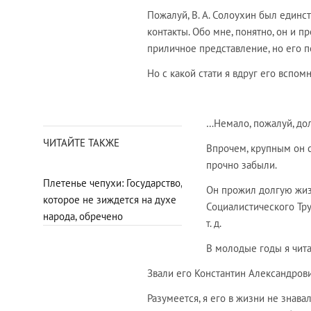
Пожалуй, В. А. Солоухин был единс
контакты. Обо мне, понятно, он и п
приличное представление, но его 
Но с какой стати я вдруг его вспом
…Немало, пожалуй, до
ЧИТАЙТЕ ТАКЖЕ
Впрочем, крупным он с
прочно забыли.
Плетенье чепухи: Государство,
Он прожил долгую жиз
которое не зиждется на духе
Социалистического Тру
народа, обречено
т. д.
В молодые годы я чита
Звали его Константин Александро
Разумеется, я его в жизни не знава