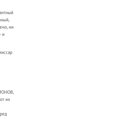
зантный
нный,
ено, ни
- и
миссар
ИМОНОВ,
от их
еред