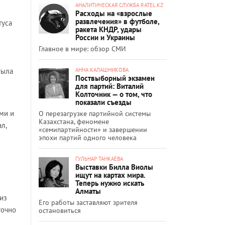
АНАЛИТИЧЕСКАЯ СЛУЖБА RATEL.KZ
Расходы на «взрослые
развлечения» в футболе,
туса
ракета КНДР, удары
России и Украины
Главное в мире: обзор СМИ
АННА КАЛАШНИКОВА
тыла
Поствыборный экзамен
для партий: Виталий
Колточник — о том, что
показали съезды
ми и
О перезагрузке партийной системы
Казахстана, феномене
л,
«семипартийности» и завершении
эпохи партий одного человека
ГУЛЬНАР ТАНКАЕВА
Выставки Билла Виолы
ищут на картах мира.
Теперь нужно искать
Алматы
из
Его работы заставляют зрителя
точно
остановиться