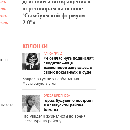
действий и возвращения к
сть
переговорам на основе
сть
“Стамбульской формулы
сть
2.0”».
асть
КОЛОНКИ
АЛИСА ГРАНД
«Я сейчас чуть подвисла»:
ного
свидетельница
Бажкеновой запуталась в
своих показаниях в суде
Вопрос о сумме ущерба загнал
Масальскую в угол
ОЛЕСЯ ШЛЕПНЕВА
Город будущего построят
в Алатауском районе
 пакета
Алматы
Что увидели журналисты во время
пресс-тура по району