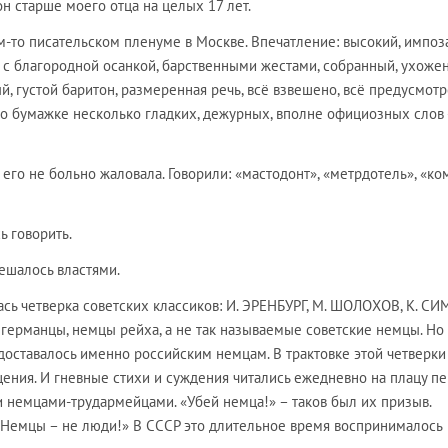
он старше моего отца на целых 17 лет.
ом-то писательском пленуме в Москве. Впечатление: высокий, импо
 с благородной осанкой, барственными жестами, собранный, ухоже
, густой баритон, размеренная речь, всё взвешено, всё предусмотр
о бумажке несколько гладких, дежурных, вполне официозных слов 
 его не больно жаловала. Говорили: «мастодонт», «метрдотель», «ко
ь говорить.
решалось властями.
сь четверка советских классиков: И. ЭРЕНБУРГ, М. ШОЛОХОВ, К. С
, германцы, немцы рейха, а не так называемые советские немцы. Но 
доставалось именно российским немцам. В трактовке этой четверки
ения. И гневные стихи и суждения читались ежедневно на плацу п
немцами-трудармейцами. «Убей немца!» – таков был их призыв.
«Немцы – не люди!» В СССР это длительное время воспринималось