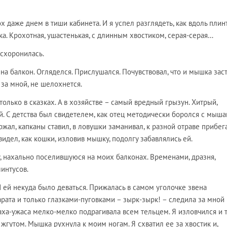
даже днем в тиши кабинета. И я успел разглядеть, как вдоль плин
. Крохотная, ушастенькая, с длинным хвостиком, серая-серая…
 схоронилась.
 на балкон. Огляделся. Прислушался. Почувствовал, что и мышка зас
 за мной, не шелохнется.
лько в сказках. А в хозяйстве – самый вредный грызун. Хитрый,
. С детства был свидетелем, как отец методически боролся с мыша
ержал, капканы ставил, в ловушки заманивал, к разной отраве прибега
идел, как кошки, изловив мышку, подолгу забавлялись ей.
, нахально поселившуюся на моих балконах. Временами, дразня,
интусов.
И ей некуда было деваться. Прижалась в самом уголочке звена
рата и только глазками-пуговками – зырк-зырк! – следила за мной 
раха-ужаса мелко-мелко подрагивала всем тельцем. Я изловчился и 
жгутом. Мышка рухнула к моим ногам. Я схватил ее за хвостик и,