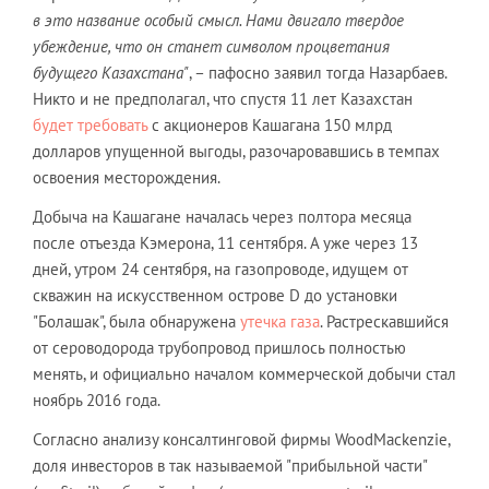
в это название особый смысл. Нами двигало твердое
убеждение, что он станет символом процветания
будущего Казахстана"
, – пафосно заявил тогда Назарбаев.
Никто и не предполагал, что спустя 11 лет Казахстан
будет требовать
с акционеров Кашагана 150 млрд
долларов упущенной выгоды, разочаровавшись в темпах
освоения месторождения.
Добыча на Кашагане началась через полтора месяца
после отъезда Кэмерона, 11 сентября. А уже через 13
дней, утром 24 сентября, на газопроводе, идущем от
скважин на искусственном острове D до установки
"Болашак", была обнаружена
утечка газа
. Растрескавшийся
от сероводорода трубопровод пришлось полностью
менять, и официально началом коммерческой добычи стал
ноябрь 2016 года.
Согласно анализу консалтинговой фирмы WoodMackenzie,
доля инвесторов в так называемой "прибыльной части"