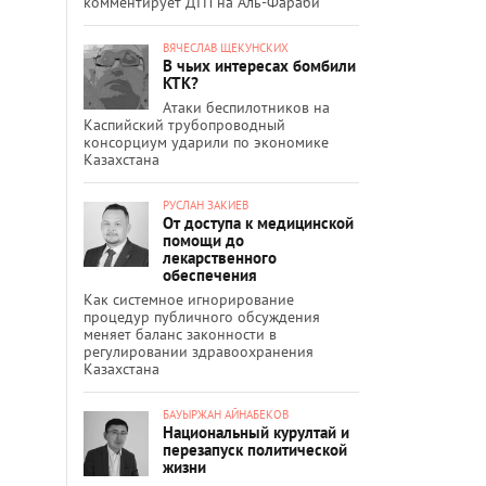
комментирует ДТП на Аль-Фараби
ВЯЧЕСЛАВ ЩЕКУНСКИХ
В чьих интересах бомбили
КТК?
Атаки беспилотников на
Каспийский трубопроводный
консорциум ударили по экономике
Казахстана
РУСЛАН ЗАКИЕВ
От доступа к медицинской
помощи до
лекарственного
обеспечения
Как системное игнорирование
процедур публичного обсуждения
меняет баланс законности в
регулировании здравоохранения
Казахстана
БАУЫРЖАН АЙНАБЕКОВ
Национальный курултай и
перезапуск политической
жизни