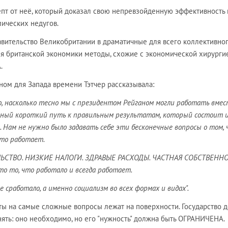
цепт от неё, который доказал свою непревзойденную эффективность
ических недугов.
авительство Великобритании в драматичные для всего коллективно
ия британской экономики методы, схожие с экономической хирурги
.
ном для Запада времени Тэтчер рассказывала:
, насколько тесно мы с президентом Рейганом могли работать вмес
дный короткий путь к правильным результатам, который состоит 
 Нам не нужно было задавать себе эти бесконечные вопросы о том, 
что работает.
СТВО. НИЗКИЕ НАЛОГИ. ЗДРАВЫЕ РАСХОДЫ. ЧАСТНАЯ СОБСТВЕННО
о то, что работало и всегда работает.
 сработало, а именно социализм во всех формах и видах".
еты на самые сложные вопросы лежат на поверхности. Государство 
инять: оно необходимо, но его "нужность" должна быть ОГРАНИЧЕНА.