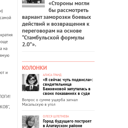
«Стороны могли
бы рассмотреть
и)
вариант заморозки боевых
 самой
действий и возвращения к
переговорам на основе
кратия
“Стамбульской формулы
проще
2.0”».
а на
рямую
КОЛОНКИ
ют и
АЛИСА ГРАНД
«Я сейчас чуть подвисла»:
свидетельница
Бажкеновой запуталась в
своих показаниях в суде
АЛОГИ!
Вопрос о сумме ущерба загнал
Масальскую в угол
КОВ",
ОЛЕСЯ ШЛЕПНЕВА
Город будущего построят
в Алатауском районе