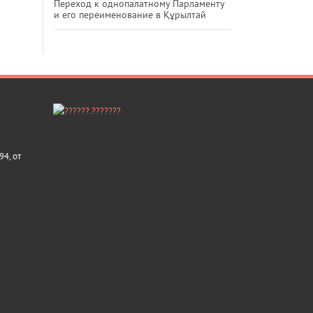
Переход к однопалатному Парламенту
и его переименование в Құрылтай
4, от