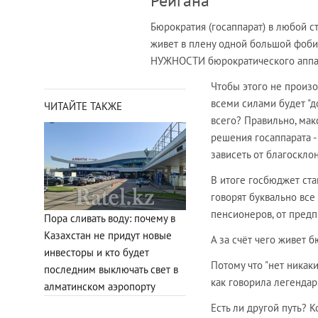
Рейгана
Бюрократия (госаппарат) в любой с
живет в плену одной большой фобии
НУЖНОСТИ бюрократического аппа
Чтобы этого не произ
всеми силами будет "д
ЧИТАЙТЕ ТАКЖЕ
всего? Правильно, мак
решения госаппарата 
зависеть от благоскло
В итоге госбюджет ста
говорят буквально все
пенсионеров, от пред
Пора сливать воду: почему в
Казахстан не придут новые
А за счёт чего живет 
инвесторы и кто будет
Потому что "нет ника
последним выключать свет в
как говорила легенда
алматинском аэропорту
Есть ли другой путь? К