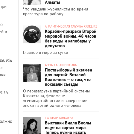
Алматы
 при
Что увидели журналисты во время
пресс-тура по району
го
АНАЛИТИЧЕСКАЯ СЛУЖБА RATEL.KZ
Корабли-призраки Второй
ей в
мировой войны, 48 часов
без воды и капибары у
депутатов
Главное в мире за сутки
те. Мы
АННА КАЛАШНИКОВА
из
Поствыборный экзамен
для партий: Виталий
что
Колточник — о том, что
показали съезды
О перезагрузке партийной системы
СТЬ.
Казахстана, феномене
«семипартийности» и завершении
эпохи партий одного человека
ГУЛЬНАР ТАНКАЕВА
должно
Выставки Билла Виолы
ищут на картах мира.
Теперь нужно искать