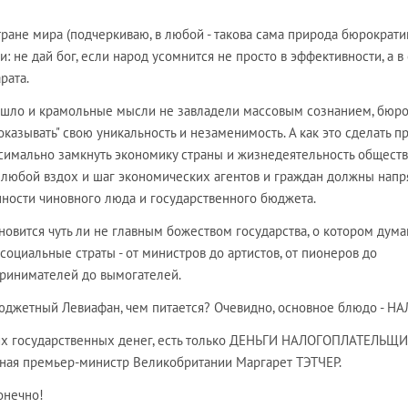
тране мира (подчеркиваю, в любой - такова сама природа бюрократи
: не дай бог, если народ усомнится не просто в эффективности, а в
рата.
ошло и крамольные мысли не завладели массовым сознанием, бюро
оказывать" свою уникальность и незаменимость. А как это сделать 
симально замкнуть экономику страны и жизнедеятельность обществ
- любой вздох и шаг экономических агентов и граждан должны нап
нности чиновного люда и государственного бюджета.
новится чуть ли не главным божеством государства, о котором дума
 социальные страты - от министров до артистов, от пионеров до
принимателей до вымогателей.
бюджетный Левиафан, чем питается? Очевидно, основное блюдо - Н
ких государственных денег, есть только ДЕНЬГИ НАЛОГОПЛАТЕЛЬЩИ
рная премьер-министр Великобритании Маргарет ТЭТЧЕР.
онечно!