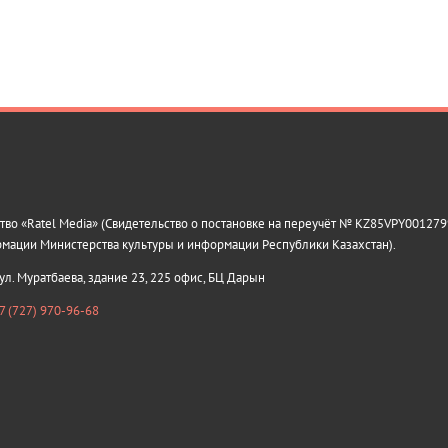
о «Ratel Media» (Свидетельство о постановке на переучёт № KZ85VPY0012799
рмации Министерства культуры и информации Республики Казахстан).
 ул. Муратбаева, здание 23, 225 офис, БЦ Дарын
7 (727) 970-96-68