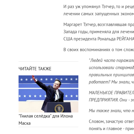
И раз уж упомянул Тэтчер, то и ре
лечении самых запущенных эконом
Маргарет Тэтчер, возглавлявшая пр
Запада годы, применяла для лечен
США президента Рональда РЕЙГАНА
В своих воспоминаниях о том слож
"Людей часто поражало
использовали старомо
ЧИТАЙТЕ ТАКЖЕ
правильных принципов.
работает? Мы знали, 
МАЛЕНЬКОЕ ПРАВИТЕЛЬ
ПРЕДПРИЯТИЯ. Они - эт
Мы также знали, что не
"Гнилая селёдка" для Илона
Словом, зачастую отв
Маска
понять и главное - пр