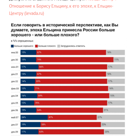
Отношение к Борису Ельцину, к его эпохе, к Ельцин-
Центру (levada.ru)