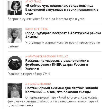
АЛИСА ГРАНД
«Я сейчас чуть подвисла»: свидетельница
Бажкеновой запуталась в своих показаниях в
суде
Вопрос о сумме ущерба загнал Масальскую в угол
ОЛЕСЯ ШЛЕПНЕВА
Город будущего построят в Алатауском районе
Алматы
Что увидели журналисты во время пресс-тура по
району
АНАЛИТИЧЕСКАЯ СЛУЖБА RATEL.KZ
Расходы на «взрослые развлечения» в
футболе, ракета КНДР, удары России и
Украины
Главное в мире: обзор СМИ
АННА КАЛАШНИКОВА
Поствыборный экзамен для партий: Виталий
Колточник — о том, что показали съезды
О перезагрузке партийной системы Казахстана,
феномене «семипартийности» и завершении эпохи партий
одного человека