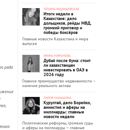
ТАТЬЯНА РАДЗИШЕВСКАЯ
Итоги недели в
Казахстане: дело
дольщиков, рейды МВД,
громкий приговор и
победы боксёров
Главные новости Казахстана и мира
выпуске
ИРИНА МИРОНОВА
Дубай после бума: стоит
ли казахстанцам
го ряда
инвестировать в ОАЭ в
2026 году
Главное преимущество недвижимости –
наличие реального актива
нижение
ЛИЛИЯ МАНЬШИНА
и
Курултай, дело Борейко,
ке,
амнистия и аферы на
миллиарды: главные
новости недели
Политические реформы, громкие суды
вного
и аферы на миллиарды — главные