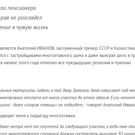
али пенсионера
рав не разглядел
жение в чужую жизнь
является Анатолий ИВАНОВ, заслуженный тренер СССР и Казахстан
ится с застройщиками многоэтажного дома и даже выиграл дело в т
 в начале этого года отменил все предыдущие решения и признал
ельные материалы падали в мой двор. Балконы дома нависают над мо
метрового отступа от моего участка до этого здания. Если начнет
шина - даже «скорая помощь» не подъедет, -
говорит Анатолий Ивано
одводит меня к подъезду многоэтажки.
даже метра нет от ступеней до следующего участка, а ведь там то
круг многоэтажного строения должна составлять минимум 30 проц