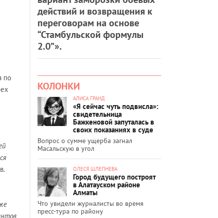
действий и возвращения к
переговорам на основе
“Стамбульской формулы
2.0”».
а по
КОЛОНКИ
рех
АЛИСА ГРАНД
«Я сейчас чуть подвисла»:
свидетельница
Бажкеновой запуталась в
своих показаниях в суде
Вопрос о сумме ущерба загнал
ей
Масальскую в угол
ся
в.
ОЛЕСЯ ШЛЕПНЕВА
Город будущего построят
в Алатауском районе
Алматы
Что увидели журналисты во время
же
пресс-тура по району
ентов