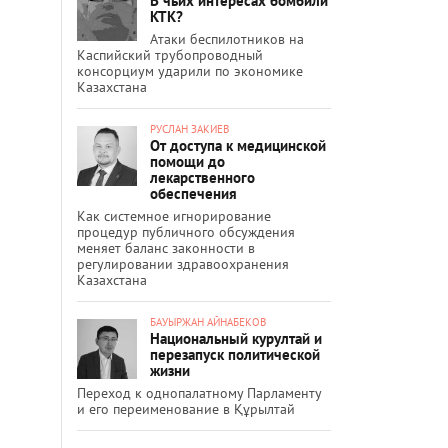
В чьих интересах бомбили
КТК?
Атаки беспилотников на
Каспийский трубопроводный
консорциум ударили по экономике
Казахстана
РУСЛАН ЗАКИЕВ
От доступа к медицинской
помощи до
лекарственного
обеспечения
Как системное игнорирование
процедур публичного обсуждения
меняет баланс законности в
регулировании здравоохранения
Казахстана
БАУЫРЖАН АЙНАБЕКОВ
Национальный курултай и
перезапуск политической
жизни
Переход к однопалатному Парламенту
и его переименование в Құрылтай