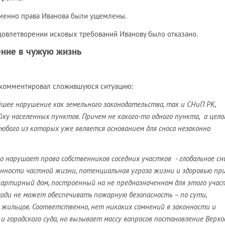
 именно права Иванова были ущемлены.
удовлетворении исковых требований Иванову было отказано.
ение в чужую жизнь
комментировал сложившуюся ситуацию:
шее нарушение как земельного законодательства, так и СНиП РК,
ку населенных пунктов. Причем не какого-то одного пункта, а цело
бого из которых уже является основанием для сноса незаконно
о нарушает права собственников соседних участков - глобальное с
нности частной жизни, потенциальная угроза жизни и здоровью пр
артирный дом, построенный на не предназначенном для этого участ
ади не может обеспечивать пожарную безопасность – по сути,
 жильцов. Соответственно, нет никаких сомнений в законности и
и городского суда, но вызывает массу вопросов постановление Верхо