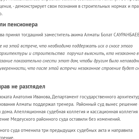
ения, -
демонстрирует свои познания в строительных нормах и пр
ю.
ли пенсионера
ова принял тогдашний заместитель акима Алматы Болат САУРАНБАЕВ
не на этой встрече, что необходимо поддержать иск о сносе этого
я архитектуры и строительства поручил выяснить, кто незаконно 
казание показательно снести этот дом, чтобы другим было неповадн
 уверенности, что после этой встречи незаконное строение будет сн
рав не разглядел
оката Анатолия Иванова, Департамент государственного архитекту
рования Алматы поддержал тренера. Районный суд вынес решение 
 дома. Апелляционная судебная коллегия и кассационная коллегия
ение Медеуского районного суда оставили без изменений.
ного суда отменила три предыдущих судебных акта и направила
трение.