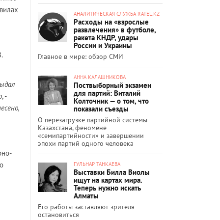
авилах
АНАЛИТИЧЕСКАЯ СЛУЖБА RATEL.KZ
Расходы на «взрослые
развлечения» в футболе,
ракета КНДР, удары
России и Украины
.
Главное в мире: обзор СМИ
АННА КАЛАШНИКОВА
выдал
Поствыборный экзамен
для партий: Виталий
о
, -
Колточник — о том, что
есено,
показали съезды
О перезагрузке партийной системы
Казахстана, феномене
«семипартийности» и завершении
эпохи партий одного человека
рно-
о
ГУЛЬНАР ТАНКАЕВА
Выставки Билла Виолы
ищут на картах мира.
Теперь нужно искать
Алматы
Его работы заставляют зрителя
остановиться