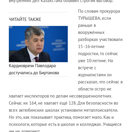
внутренних дел Казахстана объявил строгий выговор.
По словам прокурора
ТУРЫШЕВА, если
ЧИТАЙТЕ ТАКЖЕ
раньше в
вооружённых
разборках участвовали
15 -16-летние
подростки, то сейчас
уже 10-летние. На
Кардиоврачи Павлодара
встрече с
достучались до Биртанова
журналистами он
рассказал, что сейчас в
области остро не
хватает инспекторов по делам несовершеннолетних.
Сейчас их 164, не хватает ещё 128. Для безопасности во
всех актюбинских школах установили металлоискатели.
Но это, как показывает практика, помогает мало. Как и
психологи, которые есть в школах и колледжах. Учащиеся
им не доверяют.