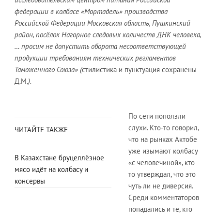
федерации в колбасе «Мортадель» производства
Российской Федерации Московская область, Пушкинский
район, посёлок Нагорное следовых количеств ДНК человека,
… просим не допустить оборота несоответствующей
продукции требованиям технических регламентов
Таможенного Союза» (
стилистика и пунктуация сохранены –
Д.М.
).
По сети поползли
слухи. Кто-то говорил,
ЧИТАЙТЕ ТАКЖЕ
что на рынках Актобе
уже изымают колбасу
В Казахстане бруцеллёзное
«с человечиной», кто-
мясо идёт на колбасу и
то утверждал, что это
консервы
чуть ли не диверсия.
Среди комментаторов
попадались и те, кто