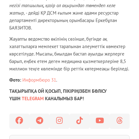
негізі тапшылық, қазір ол ақырындап төмендеп келе
жатыр,
- дейді ҚР ДСМ ғылым және адами ресурстар
департаменті директорының орынбасары Еркебұлан
БАЯЗИТОВ.
Жауапты ведомство өкілінің сөзінше, бүгінде ақ
халаттыларға мемлекет тарапынан әлеуметтік көмектер
көрсетілуде. Мысалы, биылдан бастап ауылды жерлерге
барып, еңбек етем деген медицина қызметкерлеріне 8,5
миллион теңге көлемінде бір реттік көтермеақы беріледі.
Фото:
Информбюро 31
.
ТАҚЫРЫПҚА ОЙ ҚОСЫП, ПІКІРІҢІЗБЕН БӨЛІСУ
ҮШІН
TELEGRAM
КАНАЛЫМЫЗ БАР!