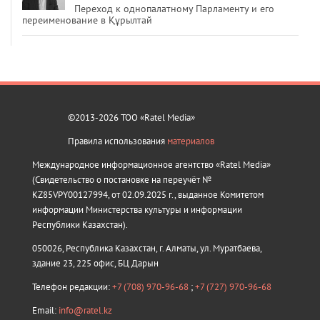
Переход к однопалатному Парламенту и его
переименование в Құрылтай
©2013-2026 ТОО «Ratel Media»
Правила использования
материалов
Международное информационное агентство «Ratel Media»
(Свидетельство о постановке на переучёт №
KZ85VPY00127994, от 02.09.2025 г., выданное Комитетом
информации Министерства культуры и информации
Республики Казахстан).
050026, Республика Казахстан, г. Алматы, ул. Муратбаева,
здание 23, 225 офис, БЦ Дарын
Телефон редакции:
+7 (708) 970-96-68
;
+7 (727) 970-96-68
Email:
info@ratel.kz