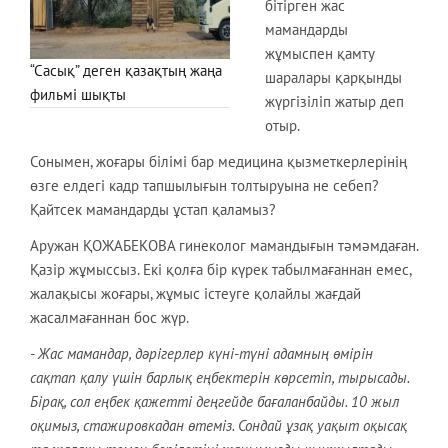
бітірген жас
мамандарды
жұмыспен қамту
“Сасық” деген қазақтың жаңа
шаралары қарқынды
фильмі шықты
жүргізіліп жатыр деп
отыр.
Сонымен, жоғары білімі бар медицина қызметкерлерінің
өзге елдегі кадр тапшылығын толтыруына не себеп?
Қайтсек мамандарды ұстап қаламыз?
Аружан ҚОЖАБЕКОВА гинеколог мамандығын тәмәмдаған.
Қазір жұмыссыз. Екі қолға бір күрек табылмағаннан емес,
жалақысы жоғары, жұмыс істеуге қолайлы жағдай
жасалмағаннан бос жүр.
- Жас мамандар, дәрігерлер күні-түні адамның өмірін
сақтап қалу үшін барлық еңбектерін көрсетіп, тырысады.
Бірақ, сол еңбек қажетті деңгейде бағаланбайды. 10 жыл
оқимыз, стажировкадан өтеміз. Сондай ұзақ уақыт оқысақ