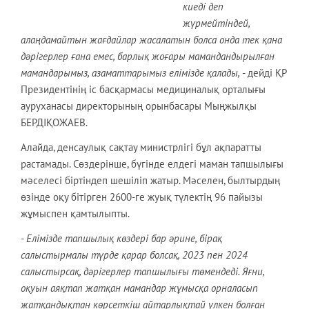
киеді деп
жүрмейтіндей,
алаңдамайтын жағдайлар жасалатын болса онда тек қана
дәрігерлер ғана емес, барлық жоғары мамандандырылған
мамандарымыз, азаматтарымыз елімізде қалады,
- дейді ҚР
Президентінің іс басқармасы медициналық орталығы
ауруханасы директорының орынбасары Мыңжылқы
БЕРДІҚОЖАЕВ.
Алайда, денсаулық сақтау министрлігі бұл ақпаратты
растамады. Сөздерінше, бүгінде елдегі маман тапшылығы
мәселесі біртіндеп шешіліп жатыр. Мәселен, былтырдың
өзінде оқу бітірген 2600-ге жуық түлектің 96 пайызы
жұмыспен қамтылыпты.
- Елімізде тапшылық көздері бар әрине, бірақ
салыстырмалы түрде қарар болсақ, 2023 пен 2024
салыстырсақ, дәрігерлер тапшылығы төмендеді. Яғни,
оқуын аяқтап жатқан мамандар жұмысқа орналасып
жатқандықтан көрсеткіш айтарлықтай үлкен болған