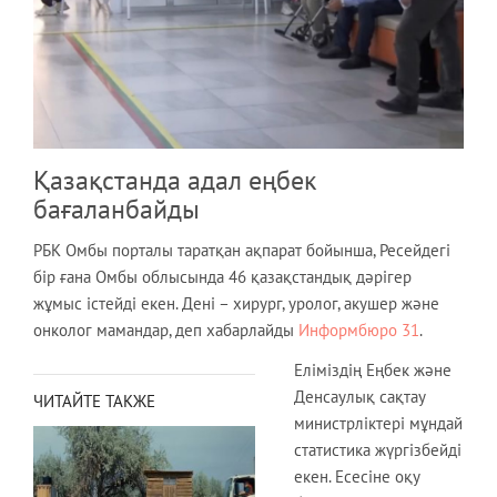
Қазақстанда адал еңбек
бағаланбайды
РБК Омбы порталы таратқан ақпарат бойынша, Ресейдегі
бір ғана Омбы облысында 46 қазақстандық дәрігер
жұмыс істейді екен. Дені – хирург, уролог, акушер және
онколог мамандар, деп хабарлайды
Информбюро 31
.
Еліміздің Еңбек және
Денсаулық сақтау
ЧИТАЙТЕ ТАКЖЕ
министрліктері мұндай
статистика жүргізбейді
екен. Есесіне оқу