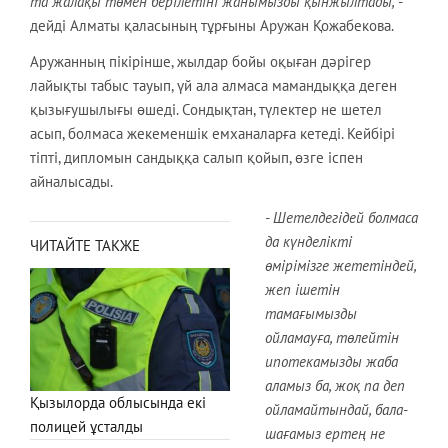
та жалақы төмен берілетіні жанымызды қынжылтады,
-
дейді Алматы қаласының тұрғыны Аружан Қожабекова.
Аружанның пікірінше, жылдар бойы оқыған дәрігер
лайықты табыс тауып, үй ала алмаса мамандыққа деген
қызығушылығы өшеді. Сондықтан, түлектер не шетел
асып, болмаса жекеменшік емханаларға кетеді. Кейбірі
тіпті, дипломын сандыққа салып қойып, өзге іспен
айналысады.
- Шетелдегідей болмаса
да күнделікті
ЧИТАЙТЕ ТАКЖЕ
өмірімізге жететіндей,
жеп ішетін
тамағымызды
ойламауға, төлейтін
ипотекамызды жаба
аламыз ба, жоқ па деп
Қызылорда облысында екі
ойламайтындай, бала-
полицей ұсталды
шағамыз ертең не