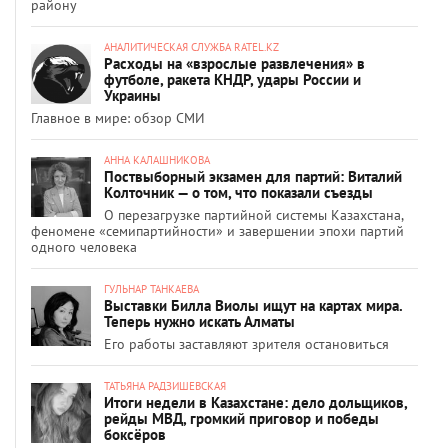
району
АНАЛИТИЧЕСКАЯ СЛУЖБА RATEL.KZ
Расходы на «взрослые развлечения» в
футболе, ракета КНДР, удары России и
Украины
Главное в мире: обзор СМИ
АННА КАЛАШНИКОВА
Поствыборный экзамен для партий: Виталий
Колточник — о том, что показали съезды
О перезагрузке партийной системы Казахстана,
феномене «семипартийности» и завершении эпохи партий
одного человека
ГУЛЬНАР ТАНКАЕВА
Выставки Билла Виолы ищут на картах мира.
Теперь нужно искать Алматы
Его работы заставляют зрителя остановиться
ТАТЬЯНА РАДЗИШЕВСКАЯ
Итоги недели в Казахстане: дело дольщиков,
рейды МВД, громкий приговор и победы
боксёров