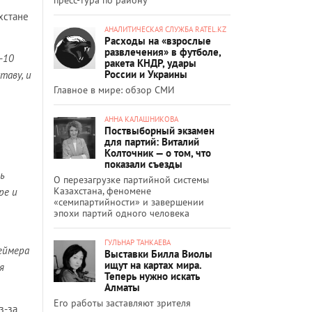
хстане
АНАЛИТИЧЕСКАЯ СЛУЖБА RATEL.KZ
Расходы на «взрослые
развлечения» в футболе,
-10
ракета КНДР, удары
России и Украины
таву, и
Главное в мире: обзор СМИ
АННА КАЛАШНИКОВА
Поствыборный экзамен
для партий: Виталий
Колточник — о том, что
показали съезды
ь
О перезагрузке партийной системы
Казахстана, феномене
ре и
«семипартийности» и завершении
эпохи партий одного человека
ГУЛЬНАР ТАНКАЕВА
еймера
Выставки Билла Виолы
ищут на картах мира.
я
Теперь нужно искать
Алматы
Его работы заставляют зрителя
з-за