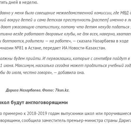
пять дней в неделю.
давно у меня было совещание межведомственной комиссии, где МВД 
ений вокруг детей и сама детская преступность [растет] именно в 
а дают ужасающую статистику, потому что детям некуда податься
активно везде работают дворовые клубы, не для всех, наверно, хвата
ти болтаются, родители — на работе»,
— сказала Назарбаева в ходе
назии №81 в Астане, передает ИА Новости-Казахстан.
должны будем прийти. И первоклашки, которые с сентября пойдут в
 1 июня. Максимум, насколько сегодня может продлиться учебный год
бы до июля, честно говоря»,
— добавила она.
Дарига Назарбаева. Фото: 7kun.kz.
школ будут англоговорящими
что примерно к 2018-2019 годам выпускники школ или проучившиеся
говорящими, сообщила заместитель премьер-министра страны Дариг