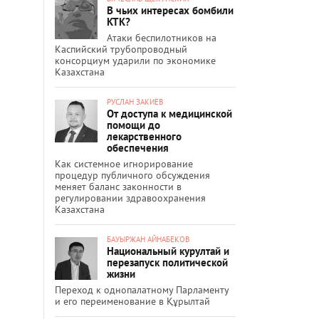
В чьих интересах бомбили
КТК?
Атаки беспилотников на
Каспийский трубопроводный
консорциум ударили по экономике
Казахстана
РУСЛАН ЗАКИЕВ
От доступа к медицинской
помощи до
лекарственного
обеспечения
Как системное игнорирование
процедур публичного обсуждения
меняет баланс законности в
регулировании здравоохранения
Казахстана
БАУЫРЖАН АЙНАБЕКОВ
Национальный курултай и
перезапуск политической
жизни
Переход к однопалатному Парламенту
и его переименование в Құрылтай