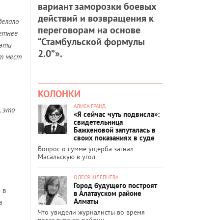
вариант заморозки боевых
действий и возвращения к
делало
переговорам на основе
летнее
“Стамбульской формулы
 эти
2.0”».
ет мест
КОЛОНКИ
АЛИСА ГРАНД
, это
«Я сейчас чуть подвисла»:
свидетельница
Бажкеновой запуталась в
своих показаниях в суде
Вопрос о сумме ущерба загнал
Масальскую в угол
ОЛЕСЯ ШЛЕПНЕВА
Город будущего построят
 в
в Алатауском районе
Алматы
а
Что увидели журналисты во время
пресс-тура по району