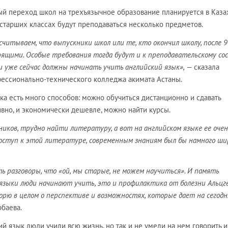
ый переход школ на трехъязычное образование планируется в Каза
в старших классах будут преподаваться несколько предметов.
считываем, что выпускники школ или те, кто окончил школу, после 9
орящими. Особые требования тогда будут и к преподавательскому сос
и уже сейчас должны начинать учить английский язык»,
— сказала
ессионально-технического колледжа акимата Астаны.
ыка есть много способов: можно обучиться дистанционно и сдавать
вно, и экономически дешевле, можно найти курсы.
ников, трудно найти литературу, а вот на английском языке ее очен
 доступ к этой литературе, современным знаниям был бы намного ши
ь разговоры, что «ой, мы старые, не можем научиться». И память
 языки люди начинают учить, это и профилактика от болезни Альцг
ворю в целом о перспективе и возможностях, которые дает на сегодн
баева.
ий язык люди учили всю жизнь, но так и не умели на нем говорить и