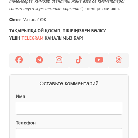
төлемдерге, қымбат агенттік және өзге де қызметтерді
сатып алуға жұмсалғанын көрсетті",
- деді ресми өкіл.
Фото:
"Астана" ФК.
ТАҚЫРЫПҚА ОЙ ҚОСЫП, ПІКІРІҢІЗБЕН БӨЛІСУ
ҮШІН
TELEGRAM
КАНАЛЫМЫЗ БАР!
Оставьте комментарий
Имя
Телефон