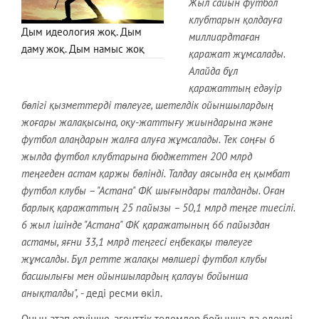
Жыл сайын футбол
клубтарын қолдауға
Дым идеология жоқ. Дым
миллиардтаған
даму жоқ. Дым намыс жоқ
қаражат жұмсалады.
Алайда бұл
қаражаттың едәуір
бөлігі қызметтерді төлеуге, шетелдік ойыншылардың
жоғары жалақысына, оқу-жаттығу жиындарына және
футбол алаңдарын жалға алуға жұмсалады. Тек соңғы 6
жылда футбол клубтарына бюджеттен 200 млрд
теңгеден астам қаржы бөлінді. Талдау аясында ең қымбат
футбол клубы – "Астана" ФК шығындары талданды. Оған
барлық қаражаттың 25 пайызы – 50,1 млрд теңге тиесілі.
6 жыл ішінде "Астана" ФК қаражатының 66 пайыздан
астамы, яғни 33,1 млрд теңгесі еңбекақы төлеуге
жұмсалды. Бұл ретте жалақы мөлшері футбол клубы
басшылығы мен ойыншылардың қалауы бойынша
анықталды",
- деді ресми өкіл.
Оның атап өтуінше, агенттік төлемдер бойынша да елеулі