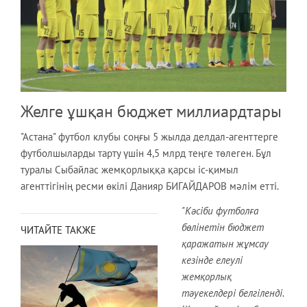
Желге ұшқан бюджет миллиардтары
"Астана" футбол клубы соңғы 5 жылда делдал-агенттерге
футболшыларды тарту үшін 4,5 млрд теңге төлеген. Бұл
туралы Сыбайлас жемқорлыққа қарсы іс-қимыл
агенттігінің ресми өкілі Данияр БИГАЙДАРОВ мәлім етті.
"Кәсіби футболға
бөлінетін бюджет
ЧИТАЙТЕ ТАКЖЕ
қаражатын жұмсау
кезінде елеулі
жемқорлық
тәуекелдері белгіленді.