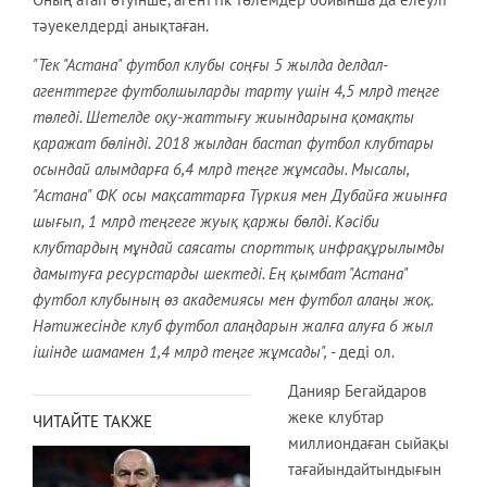
тәуекелдерді анықтаған.
"Тек "Астана" футбол клубы соңғы 5 жылда делдал-
агенттерге футболшыларды тарту үшін 4,5 млрд теңге
төледі. Шетелде оқу-жаттығу жиындарына қомақты
қаражат бөлінді. 2018 жылдан бастап футбол клубтары
осындай алымдарға 6,4 млрд теңге жұмсады. Мысалы,
"Астана" ФК осы мақсаттарға Түркия мен Дубайға жиынға
шығып, 1 млрд теңгеге жуық қаржы бөлді. Кәсіби
клубтардың мұндай саясаты спорттық инфрақұрылымды
дамытуға ресурстарды шектеді. Ең қымбат "Астана"
футбол клубының өз академиясы мен футбол алаңы жоқ.
Нәтижесінде клуб футбол алаңдарын жалға алуға 6 жыл
ішінде шамамен 1,4 млрд теңге жұмсады",
- деді ол.
Данияр Бегайдаров
жеке клубтар
ЧИТАЙТЕ ТАКЖЕ
миллиондаған сыйақы
тағайындайтындығын