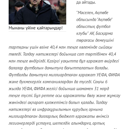
да айтады.
"Мәселен, Ақтөбе
облысында "Ақтөбе"
облыстық футбол
Мынаны үйіне қайтарыңдар!
клубы" АҚ Басқарма
төрағасы демеушіні
тартқаны үшін өзіне 40,4 млн теңге көлемінде сыйақы
төледі. Талдау нәтижелері бойынша сот тәртібімен 40,4
млн теңге өндірілді. Қазіргі уақытта бұл қаражат өңірдегі
балалар футболын дамытуға бағытталатын болады.
Футболды дамытуға миллиардтаған қаражат УЕФА, ФИФА
және букмекерлік компаниялардан да түседі. Соңғы 6
жылда УЕФА, ФИФА желісі бойынша шамамен 31 млрд
теңге түсті. Бұл ретте осы қаражатты бөлу және жұмсау
жөніндегі ақпарат қолжетімсіз болып қалады. Талдау
нәтижелері өз инфрақұрылымын құрудың орнына
миллиардтаған долларлық бюджет қаражаты өнімсіз
легионерлерді ұстауға, шетелдік алымдарға, артық