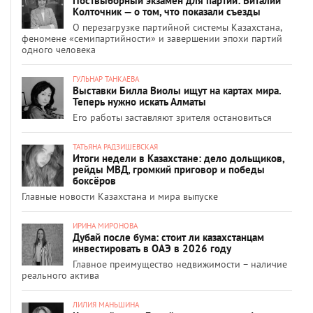
Поствыборный экзамен для партий: Виталий
Колточник — о том, что показали съезды
О перезагрузке партийной системы Казахстана,
феномене «семипартийности» и завершении эпохи партий
одного человека
ГУЛЬНАР ТАНКАЕВА
Выставки Билла Виолы ищут на картах мира.
Теперь нужно искать Алматы
Его работы заставляют зрителя остановиться
ТАТЬЯНА РАДЗИШЕВСКАЯ
Итоги недели в Казахстане: дело дольщиков,
рейды МВД, громкий приговор и победы
боксёров
Главные новости Казахстана и мира выпуске
ИРИНА МИРОНОВА
Дубай после бума: стоит ли казахстанцам
инвестировать в ОАЭ в 2026 году
Главное преимущество недвижимости – наличие
реального актива
ЛИЛИЯ МАНЬШИНА