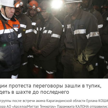
ции протеста переговоры зашли в тупик,
деть в шахте до последнего
 группы после встречи акима Карагандинской области Ерлана КО
тора АО «АрселорМиттал Темиртау» Парамжита КАЛОНА отправилис