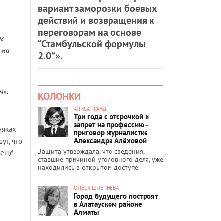
вариант заморозки боевых
действий и возвращения к
переговорам на основе
ог
“Стамбульской формулы
 на
2.0”».
м
».
КОЛОНКИ
АЛИСА ГРАНД
Три года с отсрочкой и
запрет на профессию -
няках
приговор журналистке
Александре Алёховой
ут, что
Защита утверждала, что сведения,
 ещё
ставшие причиной уголовного дела, уже
находились в открытом доступе
ОЛЕСЯ ШЛЕПНЕВА
Город будущего построят
в Алатауском районе
Алматы