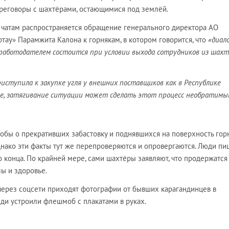
ереговоры с шахтёрами, остающимися под землёй.
 чатам распространяется обращение генерального директора АО
ау» Парамжита Калона к горнякам, в котором говорится, что
«диал
работодателем состоится при условии выхода сотрудников из шахт
иступила к закупке угля у внешних поставщиков как в Республике
ье, затягивание ситуации может сделать этот процесс необратимы
обы о прекративших забастовку и поднявшихся на поверхность гор
нако эти факты тут же перепроверяются и опровергаются. Люди пиш
о конца. По крайней мере, сами шахтёры заявляют, что продержатся
лы и здоровье.
 через соцсети приходят фотографии от бывших карагандинцев в
ди устроили флешмоб с плакатами в руках.