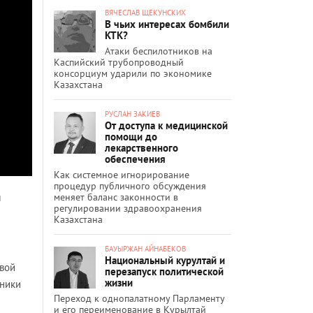
ВЯЧЕСЛАВ ЩЕКУНСКИХ
В чьих интересах бомбили
КТК?
Атаки беспилотников на
Каспийский трубопроводный
консорциум ударили по экономике
Казахстана
РУСЛАН ЗАКИЕВ
От доступа к медицинской
помощи до
лекарственного
обеспечения
Как системное игнорирование
процедур публичного обсуждения
меняет баланс законности в
л
регулировании здравоохранения
Казахстана
БАУЫРЖАН АЙНАБЕКОВ
Национальный курултай и
овой
перезапуск политической
жизни
нники
Переход к однопалатному Парламенту
и его переименование в Құрылтай