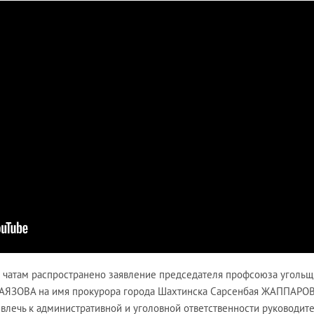
 чатам распространено заявление председателя профсоюза угольщ
АЯЗОВА на имя прокурора города Шахтинска Сарсенбая ЖАППАРОВ
влечь к административной и уголовной ответственности руководит