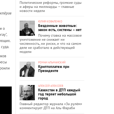
Политические реформы, громкие суды
и аферы на миллиарды — главные
новости недели
ахтёров
ЮЛИЯ КОВАЛЕНКО
Бездомные животные:
и о
закон есть, системы – нет
ау",
Почему ставка на массовое
уничтожение не снижает ни
ующих.
численность, ни риски, и что на самом
 суда.
деле не сработало в действующей
модели
иков
ресы
РОМАН АЛЬМАНСКИЙ
Криптоплатеж при
троили
Президенте
АЛЕКСЕЙ АЛЕКСЕЕВ
Казахстан в ДТП каждый
год теряет небольшой
город
Главный редактор журнала «За рулём»
комментирует ДТП на Аль-Фараби