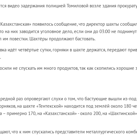
ется видео задержания полицией Томиловой возле здания прокурат
«Казахстанская» появилось сообщение, что директор шахты сообщи
о на них заводится уголовное дело, если они до 03:00 не поднимут
л им повестки. Шахтёры продолжают бастовать.
овка идёт четвёртые сутки, горняки в шахте держатся, передают при
.
сили не спускать им много продуктов, так как скопились хорошие 
редной раз опровергают слухи о том, что бастующие вышли из-под
орняков, на шахте «Тентекской» находится под землёй около 180 че
 – примерно 170, на «Казахстанской» - около 200, на «Шахтинской»
ают, что к ним спускались представители металлургического комби