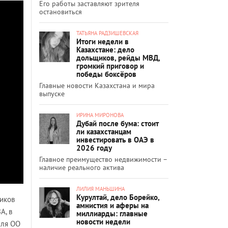
Его работы заставляют зрителя
остановиться
ТАТЬЯНА РАДЗИШЕВСКАЯ
Итоги недели в
Казахстане: дело
дольщиков, рейды МВД,
громкий приговор и
победы боксёров
Главные новости Казахстана и мира
выпуске
ИРИНА МИРОНОВА
Дубай после бума: стоит
ли казахстанцам
инвестировать в ОАЭ в
2026 году
Главное преимущество недвижимости –
наличие реального актива
ЛИЛИЯ МАНЬШИНА
Курултай, дело Борейко,
иков
амнистия и аферы на
А, в
миллиарды: главные
новости недели
еля ОО