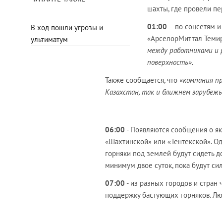
шахты, где провели п
01:00
– по соцсетям и
В ход пошли угрозы и
«АрселорМиттал Темирт
ультиматум
между работниками и 
поверхность»
.
Также сообщается, что «
компания пр
Казахстан, так и ближнем зарубеж
06:00
- Появляются сообщения о як
«Шахтинской» или «Тентекской». Од
горняки под землей будут сидеть д
минимум двое суток, пока будут си
07:00
- из разных городов и стран
поддержку бастующих горняков. Лю