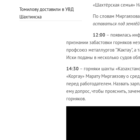
«Шахтёрская семья» 
Томилову доставили в УВД
По словам Миргаязова,
Шахтинска
оставаться под землёй
12:00
– появилась инф
признании забастовки горняков нез
профсоюз металлургов "Жактау", а 
Иски поданы в несколько судов обл
14:30
– горняки шахты «Казахстан
«Коргау» Марату Миргаязову о сред
перед работодателем. Назвать зарп
ему допрос, чтобы прояснить, заче
горняков.