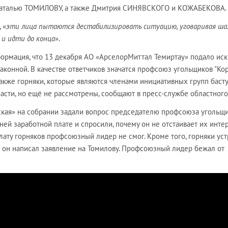
Наталью ТОМИЛОВУ, а также Дмитрия СИНЯВСКОГО и КОЖАБЕКОВА.
 «
эти лица пытаются дестабилизировать ситуацию, уговаривая ш
 и идти до конца
».
ормация, что 13 декабря АО «АрселорМиттал Темиртау» подало иск
аконной. В качестве ответчиков значатся профсоюз угольщиков "Корг
также горняки, которые являются членами инициативных групп баст
асти, но ещё не рассмотрены, сообщают в пресс-службе областного
ская» на собрании задали вопрос председателю профсоюза угольщ
ней заработной плате и спросили, почему он не отстаивает их инте
лату горняков профсоюзный лидер не смог. Кроме того, горняки ус
м он написал заявление на Томилову. Профсоюзный лидер бежал от