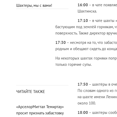
16:00
– в чате появля
Шахтеры, мы с вами!
Шахтинска.
17:10
– в чате шахты 
бастующим под землёй горнякам, чт
поверхность. Также директор вручи
17:30
– несмотря на то, что забаст
родным и обещают сидеть до конца
На некоторых шахтах горняки попро
только горячие супы.
17:50
– шахтёры в оче
По словам одного из г
ЧИТАЙТЕ ТАКЖЕ
на шахте имени Ленина
около 100.
«АрселорМиттал Темиртау»
18:00
– шахтеры сообщ
просит признать забастовку