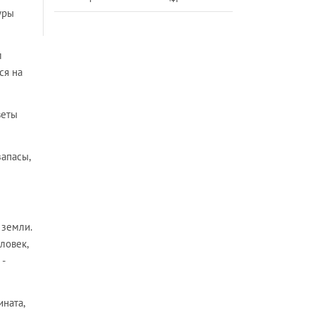
уры
л
ся на
веты
запасы,
 земли.
ловек,
 -
ната,