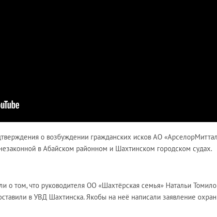
одтверждения о возбуждении гражданских исков АО «АрселорМитта
 незаконной в Абайском районном и Шахтинском городском судах.
ли о том, что руководителя ОО «Шахтёрская семья» Натальи Томил
оставили в УВД Шахтинска. Якобы на неё написали заявление охра