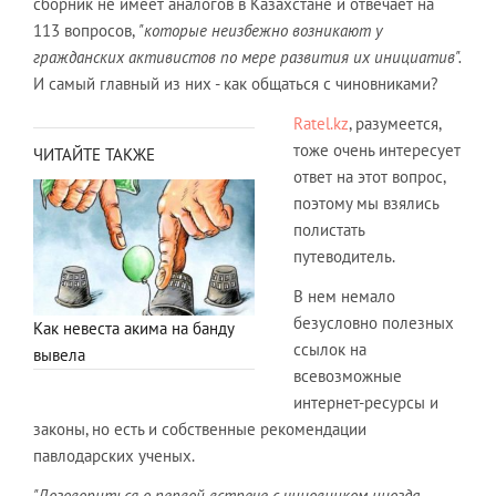
сборник не имеет аналогов в Казахстане и отвечает на
113 вопросов,
"которые неизбежно возникают у
гражданских активистов по мере развития их инициатив".
И самый главный из них - как общаться с чиновниками?
Ratel.kz
, разумеется,
тоже очень интересует
ЧИТАЙТЕ ТАКЖЕ
ответ на этот вопрос,
поэтому мы взялись
полистать
путеводитель.
В нем немало
безусловно полезных
Как невеста акима на банду
ссылок на
вывела
всевозможные
интернет-ресурсы и
законы, но есть и собственные рекомендации
павлодарских ученых.
"Договориться о первой встрече с чиновником иногда