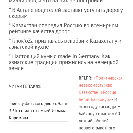
миллионов, и что на них не построили
* В Астане водителей заставят уступать дорогу
скорым
* Казахстан опередил Россию во всемирном
рейтинге качества дорог
* Глюк’oZa призналась в любви к Казахстану и
азиатской кухне
* Настоящий кумыс made in Germany. Как
азиатские традиции прижились на немецкой
земле
RFI.FR:
«Политическая
невесомость: как
ЧИТАЙТЕ ТАКЖЕ
Казахстан и Россия
делят Байконур»
- В
Тайны узбекского двора. Часть
этом году космодром
3. Что стало с семьей Ислама
Байконур отметил 60-
Каримова
летний юбилей
первого ракетного