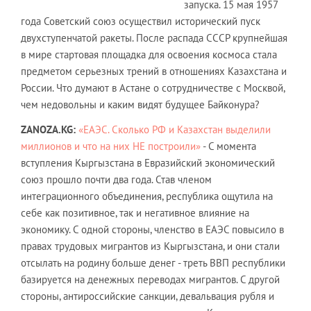
запуска. 15 мая 1957
года Советский союз осуществил исторический пуск
двухступенчатой ракеты. После распада СССР крупнейшая
в мире стартовая площадка для освоения космоса стала
предметом серьезных трений в отношениях Казахстана и
России. Что думают в Астане о сотрудничестве с Москвой,
чем недовольны и каким видят будущее Байконура?
ZANOZA.KG:
«ЕАЭС. Сколько РФ и Казахстан выделили
миллионов и что на них НЕ построили»
- С момента
вступления Кыргызстана в Евразийский экономический
союз прошло почти два года. Став членом
интеграционного объединения, республика ощутила на
себе как позитивное, так и негативное влияние на
экономику. С одной стороны, членство в ЕАЭС повысило в
правах трудовых мигрантов из Кыргызстана, и они стали
отсылать на родину больше денег - треть ВВП республики
базируется на денежных переводах мигрантов. С другой
стороны, антироссийские санкции, девальвация рубля и