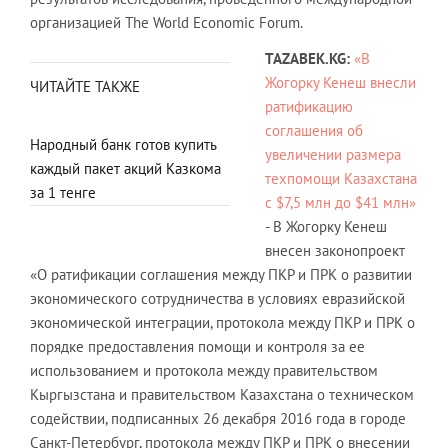
организацией The World Economic Forum.
TAZABEK.KG:
«В
Жогорку Кенеш внесли
ЧИТАЙТЕ ТАКЖЕ
ратификацию
соглашения об
Народный банк готов купить
увеличении размера
каждый пакет акций Казкома
техпомощи Казахстана
за 1 тенге
с $7,5 млн до $41 млн»
- В Жогорку Кенеш
внесен законопроект
«О ратификации соглашения между ПКР и ПРК о развитии
экономического сотрудничества в условиях евразийской
экономической интеграции, протокола между ПКР и ПРК о
порядке предоставления помощи и контроля за ее
использованием и протокола между правительством
Кыргызстана и правительством Казахстана о техническом
содействии, подписанных 26 декабря 2016 года в городе
Санкт-Петербург, протокола между ПКР и ПРК о внесении