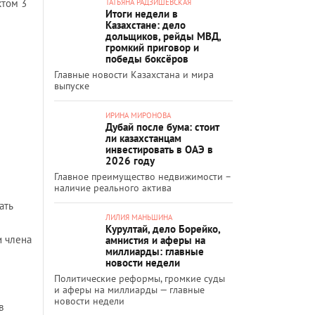
ктом 3
ТАТЬЯНА РАДЗИШЕВСКАЯ
Итоги недели в
Казахстане: дело
дольщиков, рейды МВД,
громкий приговор и
победы боксёров
Главные новости Казахстана и мира
выпуске
ИРИНА МИРОНОВА
Дубай после бума: стоит
ли казахстанцам
инвестировать в ОАЭ в
2026 году
ы
Главное преимущество недвижимости –
наличие реального актива
ать
ЛИЛИЯ МАНЬШИНА
Курултай, дело Борейко,
и члена
амнистия и аферы на
миллиарды: главные
новости недели
Политические реформы, громкие суды
и аферы на миллиарды — главные
новости недели
в