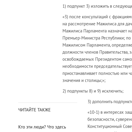
1) подпункт 3) изложить в следующ
«3) после консультаций с фракция
на рассмотрение Мажилиса для дач
Мажилиса Парламента назначает н
Премьер-Министра Республики; по 
Мажилисом Парламента, определяет 
должности членов Правительства, 
освобождаемых Президентом самост
необходимости председательствует
приостанавливает полностью или ча
значения и столицы;»;
2) подпункты 8) и 9) исключить;
3) дополнить подпунк
ЧИТАЙТЕ ТАКЖЕ
«10-1) в интересах за
безопасности, суверен
Конституционный Совет
Кто эти люди? Что здесь