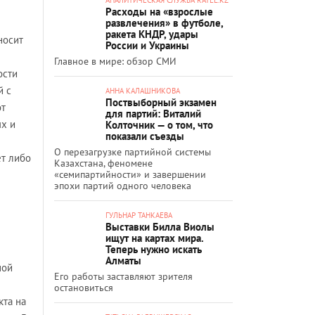
Расходы на «взрослые
развлечения» в футболе,
ракета КНДР, удары
носит
России и Украины
Главное в мире: обзор СМИ
ости
й с
АННА КАЛАШНИКОВА
Поствыборный экзамен
от
для партий: Виталий
ых и
Колточник — о том, что
показали съезды
О перезагрузке партийной системы
ет либо
Казахстана, феномене
«семипартийности» и завершении
эпохи партий одного человека
ГУЛЬНАР ТАНКАЕВА
Выставки Билла Виолы
ищут на картах мира.
Теперь нужно искать
Алматы
ной
Его работы заставляют зрителя
остановиться
кта на