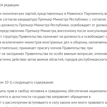
ей редакции:
ми политических партий, представленных в Мажилисе Парламента, в
и согласия кандидатуру Премьер-Министра Республики; с согласия
а должность Премьер-Министра Республики; освобождает от должн
представлению Премьер-Министра, внесенному после консультаци
структуру Правительства, назначает на должность и освобождает 
за исключением министров иностранных дел и обороны, назначаем
оятельно; принимает присягу членов Правительства; при
 на заседаниях Правительства по особо важным вопросам; отменя
стично действие актов акимов областей, городов республиканского
том 10-1) следующего содержания:
щиты прав и свобод человека и гражданина, обеспечения националь
итета и целостности государства направляет обращения в
 о рассмотрении вступившего в силу закона или иного правового а