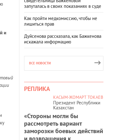
свидетельница Бажкеновой
ию
запуталась в своих показаниях в суде
Как пройти медкомиссию, чтобы не
лишиться прав
й и
Дуйсенова рассказала, как Бажкенова
искажала информацию
ВСЕ НОВОСТИ
чтовый
рации
РЕПЛИКА
КАСЫМ-ЖОМАРТ ТОКАЕВ
Президент Республики
Казахстан
«Стороны могли бы
и
рассмотреть вариант
ку
заморозки боевых действий
и возвращения к