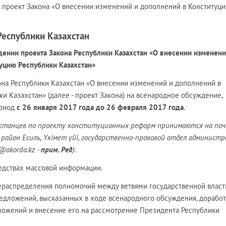
ам проект Закона «О внесении изменений и дополнений в Конституц
еспублики Казахстан
ении проекта Закона Республики Казахстан «О внесении изменени
уцию Республики Казахстан»
она Рес­публики Казахстан «О внесении изменений и дополнений в
и Казахстан» (далее - проект Закона) на всенародное обсуж­дение,
ериод
с 26 января 2017 года до 26 февраля 2017 года
.
хстанцев по проекту конституционных реформ принимаются на по
а район Есиль, Үкімет үйі, государственно-правовой отдел админист
@akorda.kz -
прим. Ред
).
редствах массовой информации.
рераспределения полномочий между ветвями государст­венной власт
едложений, высказанных в ходе всенародного обсуждения, доработ
дложений и внесение его на рассмотрение Президента Республики