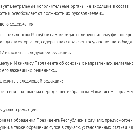
низует центральные исполнительные органы, не входящие в состав
ость и освобождает от должности их руководителей;»;
щего содержания:
ю с Президентом Республики утверждает единую систему финансиро
ов для всех органов, содержащихся за счет государственного бюдже
и 67 изложить в следующей редакции:
денту и Мажилису Парламента об основных направлениях деятельн
х его важнейших решениях;».
 изложить в следующей редакции:
агает свои полномочия перед вновь избранным Мажилисом Парламе
следующей редакции:
тривает обращения Президента Республики в случаях, предусмотре
уции, а также обращения судов в случаях, установленных статьей 78