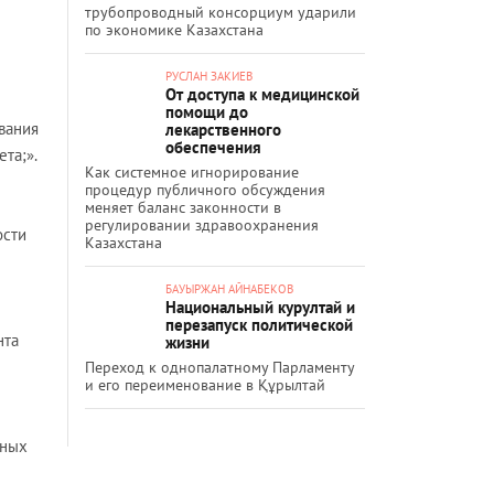
трубопроводный консорциум ударили
по экономике Казахстана
РУСЛАН ЗАКИЕВ
От доступа к медицинской
помощи до
вания
лекарственного
обеспечения
та;».
Как системное игнорирование
процедур публичного обсуждения
меняет баланс законности в
регулировании здравоохранения
ости
Казахстана
БАУЫРЖАН АЙНАБЕКОВ
Национальный курултай и
перезапуск политической
нта
жизни
Переход к однопалатному Парламенту
и его переименование в Құрылтай
нных