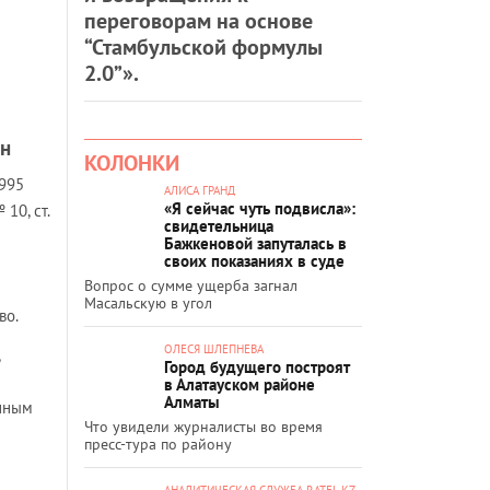
переговорам на основе
“Стамбульской формулы
2.0”».
ан
КОЛОНКИ
1995
АЛИСА ГРАНД
«Я сейчас чуть подвисла»:
 10, ст.
свидетельница
Бажкеновой запуталась в
своих показаниях в суде
Вопрос о сумме ущерба загнал
Масальскую в угол
во.
ОЛЕСЯ ШЛЕПНЕВА
Город будущего построят
в Алатауском районе
Алматы
онным
Что увидели журналисты во время
пресс-тура по району
АНАЛИТИЧЕСКАЯ СЛУЖБА RATEL.KZ