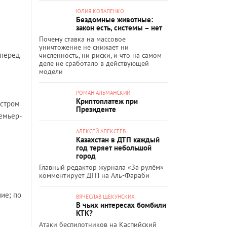
ЮЛИЯ КОВАЛЕНКО
Бездомные животные:
закон есть, системы – нет
Почему ставка на массовое
уничтожение не снижает ни
 перед
численность, ни риски, и что на самом
деле не сработало в действующей
модели
РОМАН АЛЬМАНСКИЙ
Криптоплатеж при
истром
Президенте
емьер-
АЛЕКСЕЙ АЛЕКСЕЕВ
Казахстан в ДТП каждый
год теряет небольшой
город
Главный редактор журнала «За рулём»
комментирует ДТП на Аль-Фараби
ие; по
ВЯЧЕСЛАВ ЩЕКУНСКИХ
В чьих интересах бомбили
КТК?
Атаки беспилотников на Каспийский