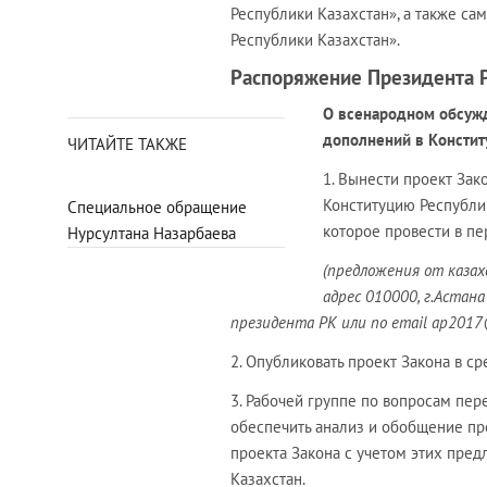
Республики Казахстан», а также с
Республики Казахстан».
Распоряжение Президента Р
О всенародном обсужд
дополнений в Констит
ЧИТАЙТЕ ТАКЖЕ
1. Вынести проект Зак
Конституцию Республик
Специальное обращение
которое провести в п
Нурсултана Назарбаева
(предложения от каза
адрес 010000, г.Астан
президента РК или по email ap2017
2. Опубликовать проект Закона в с
3. Рабочей группе по воп­росам пе
обеспечить анализ и обобщение пр
проекта Закона с учетом этих пре
Казахстан.