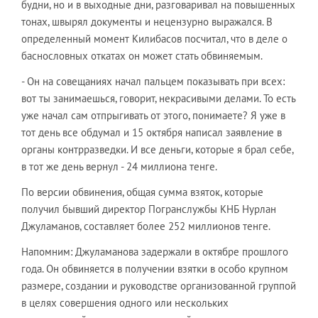
будни, но и в выходные дни, разговаривал на повышенных
тонах, швырял документы и нецензурно выражался. В
определенный момент Килибасов посчитал, что в деле о
баснословных откатах он может стать обвиняемым.
- Он на совещаниях начал пальцем показывать при всех:
вот ты занимаешься, говорит, некрасивыми делами. То есть
уже начал сам отпрыгивать от этого, понимаете? Я уже в
тот день все обдумал и 15 октября написал заявление в
органы контрразведки. И все деньги, которые я брал себе,
в тот же день вернул - 24 миллиона тенге.
По версии обвинения, общая сумма взяток, которые
получил бывший директор Погранслужбы КНБ Нурлан
Джуламанов, составляет более 252 миллионов тенге.
Напомним: Джуламанова задержали в октябре прошлого
года. Он обвиняется в получении взятки в особо крупном
размере, создании и руководстве организованной группой
в целях совершения одного или нескольких