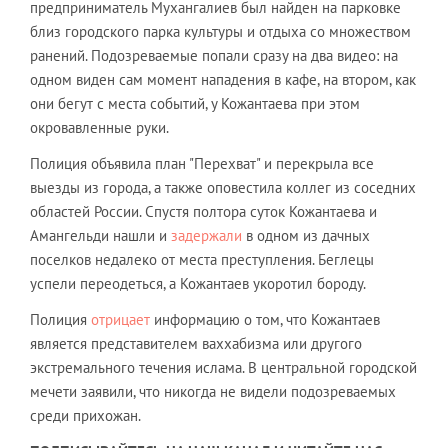
предприниматель Мухангалиев был найден на парковке
близ городского парка культуры и отдыха со множеством
ранений. Подозреваемые попали сразу на два видео: на
одном виден сам момент нападения в кафе, на втором, как
они бегут с места событий, у Кожантаева при этом
окровавленные руки.
Полиция объявила план "Перехват" и перекрыла все
выезды из города, а также оповестила коллег из соседних
областей России. Спустя полтора суток Кожантаева и
Амангельди нашли и
задержали
в одном из дачных
поселков недалеко от места преступления. Беглецы
успели переодеться, а Кожантаев укоротил бороду.
Полиция
отрицает
информацию о том, что Кожантаев
является представителем ваххабизма или другого
экстремального течения ислама. В центральной городской
мечети заявили, что никогда не видели подозреваемых
среди прихожан.