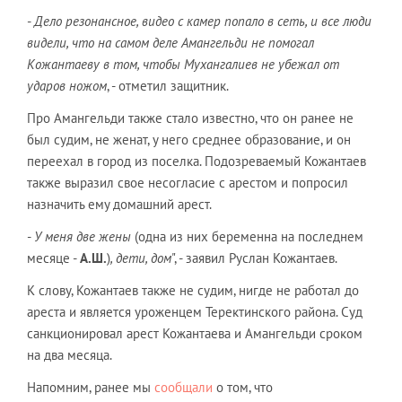
-
Дело резонансное, видео с камер попало в сеть, и все люди
видели, что на самом деле Амангельди не помогал
Кожантаеву в том, чтобы Мухангалиев не убежал от
ударов ножом
, - отметил защитник.
Про Амангельди также стало известно, что он ранее не
был судим, не женат, у него среднее образование, и он
переехал в город из поселка. Подозреваемый Кожантаев
также выразил свое несогласие с арестом и попросил
назначить ему домашний арест.
-
У меня две жены
(одна из них беременна на последнем
месяце -
А.Ш.
)
, дети, дом
", - заявил Руслан Кожантаев.
К слову, Кожантаев также не судим, нигде не работал до
ареста и является уроженцем Теректинского района. Суд
санкционировал арест Кожантаева и Амангельди сроком
на два месяца.
Напомним, ранее мы
сообщали
о том, что