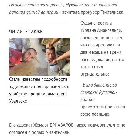
По заключению экспертизы, Мухангалиев скончался от
ранения сонной артерии
, - зачитала прокурор Тажгалиева.
Судья спросила
Турлана Амангельди,
ЧИТАЙТЕ ТАКЖЕ
согласен ли он с тем,
что его арестуют на
два месяца на время
расследования, на что
тот ответил
отрицательно:
Стали известны подробности
-
Было давление со
задержания подозреваемых в
стороны Руслана
, -
убийстве предпринимателя в
кратко
Уральске
прокомментировал он
свою позицию.
Его адвокат Жомарт ЕРНАЗАРОВ также подчеркнул, что не
согласен с ролью Амангельди.