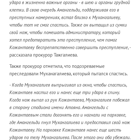
удара в жизненно важные органы - в шею и органы грудной
клетки. В свою очередь Амангельди, поддерживая его в
преступных намерениях, встал близко к Мухангалиеву,
чтобы тот не смог спастись. Также он вытащил из сумки
свой нож, чтобы помешать администратору, который
хотел предотвратить это преступление, чем помог
Кожантаеву беспрепятственно совершить преступление
, -
рассказала прокурор Тажгалиева.
Также прокурор отметила, что подозреваемые
преследовали Муханагалиева, который пытался спастись.
-
Когда Мухангалиев выпрыгивал из окна, чтобы спастись,
Кожантаев настиг его и нанес еще три удара в спину.
Когда нож выпал из рук Кожантаева, Мухангалиев побежал
в сторону стадиона имени Атояна. Амангельди с
Кожантаевым стали догонять его и нагнали на парковке,
где Амангельди пнул Мухангалиева и предоставил свой нож
Кожантаеву. На парковке Кожантаев нанес еще шесть
ударов по телу Мухангалиева. После этого они оба убежали.