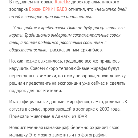
В недавнем интервью
Ratel.kz
директор алматинского
зоопарка
Ержан ЕРКИНБАЕВ
отметил, что
«несколько дней
назад в зоопарке произошло пополнение».
– У нас родился «ребеночек». Пока не буду раскрывать все
карты. Традиционно выдержим сакраментальные сорок
дней, а потом поделимся радостным событием с
общественностью
, - рассказал нам Еркинбаев.
Но, как позже выяснилось, традицию все же пришлось
нарушить. Совсем скоро теплолюбивые жирафы будут
переведены в зимники, поэтому новорожденную девочку
решили представить на экспозиции уже сейчас и сделать
подарок для посетителей.
Итак, официальные данные: жирафенок, самка, родилась 8
августа в семье, проживающей в зоопарке с 2003 года.
Приехали животные в Алматы из ЮАР.
Новоиспеченная мама-жираф бережно охраняет свою
малышку. Это можно заметить и по фотографии.