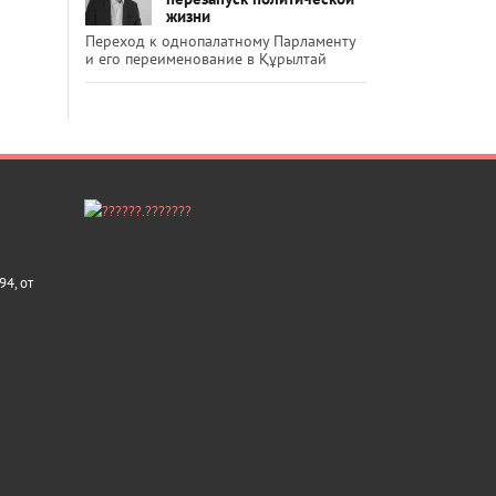
жизни
Переход к однопалатному Парламенту
и его переименование в Құрылтай
4, от