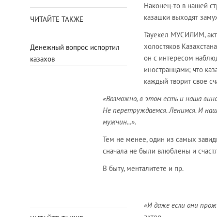
Наконец-то в нашей ст
казашки выходят замуж
ЧИТАЙТЕ ТАКЖЕ
Тауекел МУСИЛИМ, акт
холостяков Казахстана
Денежный вопрос испортил
он с интересом наблюд
казахов
иностранцами; что каз
каждый творит свое сча
«Возможно, в этом есть и наша вина 
Не перетруждаемся. Ленимся. И на
мужчин...».
Тем не менее, один из самых завид
сначала не были влюблены и счастл
В быту, менталитете и пр.
«И даже если они прож
актер.