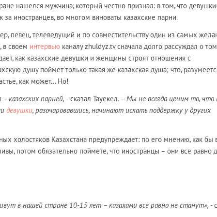
ране нашелся мужчина, который честно признал: в том, что девушки
 за иностранцев, во многом виноваты казахские парни.
ер, певец, телеведущий и по совместительству один из самых жел
, в своем
интервью
каналу zhuldyz.tv сначала долго рассуждал о том,
ает, как казахские девушки и женщины строят отношения с
ахскую душу поймет только такая же казахская душа; что, разумеетс
стье, как может... Но!
– казахских парней, -
сказал Тауекел.
– Мы не всегда ценим то, что 
ши
девушки
, разочаровавшись, начинают искать поддержку у других
ных холостяков Казахстана предупреждает: по его мнению, как бы 
ивы, потом обязательно поймете, что иностранцы – они все равно д
ивут в нашей стране 10-15 лет – казахами все равно не станут»,
- 