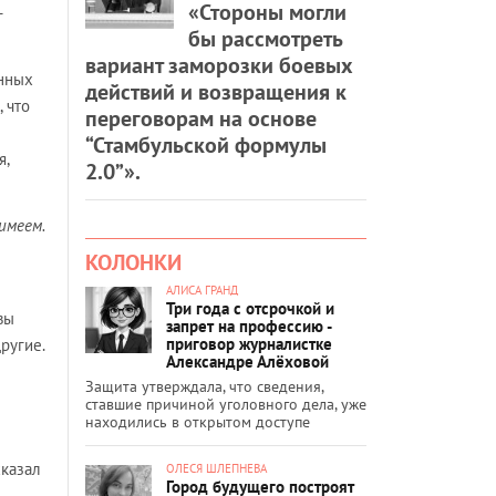
«Стороны могли
-
бы рассмотреть
вариант заморозки боевых
анных
действий и возвращения к
 что
переговорам на основе
“Стамбульской формулы
я,
2.0”».
имеем.
КОЛОНКИ
АЛИСА ГРАНД
Три года с отсрочкой и
вы
запрет на профессию -
приговор журналистке
ругие.
Александре Алёховой
Защита утверждала, что сведения,
ставшие причиной уголовного дела, уже
находились в открытом доступе
сказал
ОЛЕСЯ ШЛЕПНЕВА
Город будущего построят