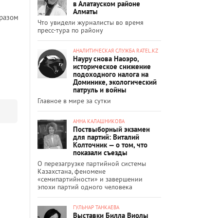
в Алатауском районе
Алматы
бразом
Что увидели журналисты во время
пресс-тура по району
АНАЛИТИЧЕСКАЯ СЛУЖБА RATEL.KZ
Науру снова Наоэро,
историческое снижение
подоходного налога на
Доминике, экологический
патруль и войны
Главное в мире за сутки
АННА КАЛАШНИКОВА
Поствыборный экзамен
для партий: Виталий
Колточник — о том, что
показали съезды
О перезагрузке партийной системы
Казахстана, феномене
«семипартийности» и завершении
эпохи партий одного человека
ГУЛЬНАР ТАНКАЕВА
Выставки Билла Виолы