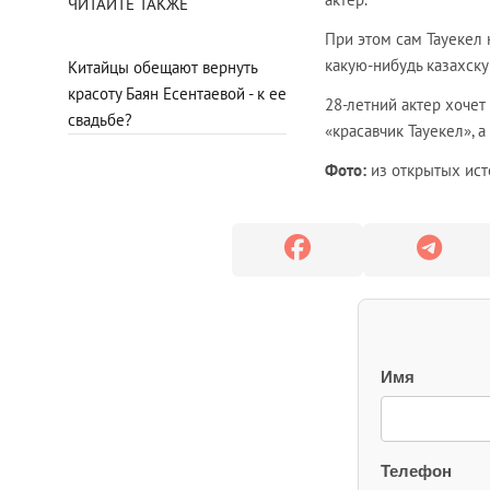
ЧИТАЙТЕ ТАКЖЕ
При этом сам Тауекел 
какую-нибудь казахску
Китайцы обещают вернуть
красоту Баян Есентаевой - к ее
28-летний актер хочет
свадьбе?
«красавчик Тауекел», а
Фото:
из открытых ист
Имя
Телефон