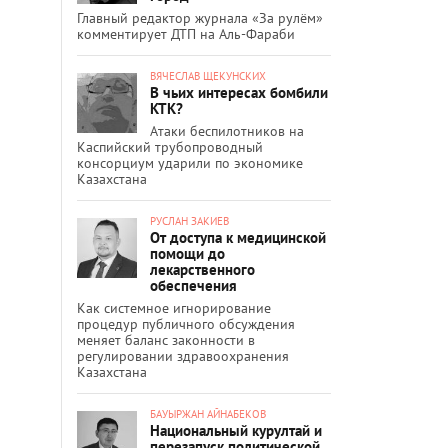
Главный редактор журнала «За рулём»
комментирует ДТП на Аль-Фараби
ВЯЧЕСЛАВ ЩЕКУНСКИХ
В чьих интересах бомбили
КТК?
Атаки беспилотников на
Каспийский трубопроводный
консорциум ударили по экономике
Казахстана
РУСЛАН ЗАКИЕВ
От доступа к медицинской
помощи до
лекарственного
обеспечения
Как системное игнорирование
процедур публичного обсуждения
меняет баланс законности в
регулировании здравоохранения
Казахстана
БАУЫРЖАН АЙНАБЕКОВ
Национальный курултай и
перезапуск политической