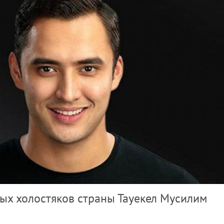
ых холостяков страны Тауекел Мусилим