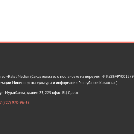
о «Ratel Media» (Свидетельство о постановке на переучёт № KZ85VPY0012799
рмации Министерства культуры и информации Республики Казахстан).
 ул. Муратбаева, здание 23, 225 офис, БЦ Дарын
7 (727) 970-96-68