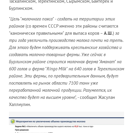
Таскалинском, Теректинском, Сырымском, Байтерек и
Бурлинском.
"Цель "молочного пояса" - создать на территории этих
районов
(со времен СССР именно эти районы считаются
"канонически правильными" для выпаса коров –
А.Ш.
)
за
три года увеличить производство молока почти на треть.
Для этого будем поддерживать крестьянские хозяйства и
создавать молочно-товарные фермы. Уже сейчас в
Бурлинском районе строится молочная ферма "Аманат" на
600 голов и ферма "Ringo Milk" на 640 голов в Теректинском
районе. Эти фермы, по предварительным данным, будут
поставлять на рынок области 7100 тонн уже
переработанной молочной продукции. Разумеется, их
качество будет на высшем уровне",
- сообщил Жасулан
Халлиулин.