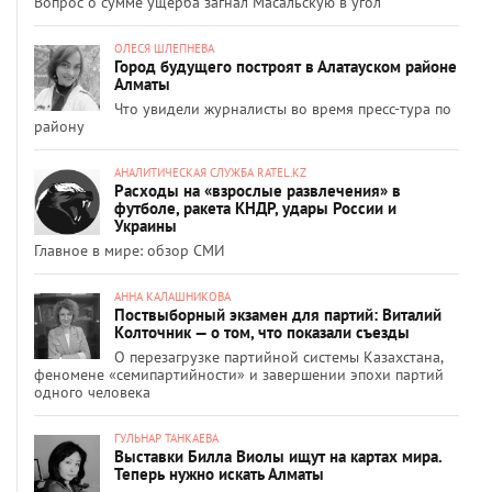
Вопрос о сумме ущерба загнал Масальскую в угол
ОЛЕСЯ ШЛЕПНЕВА
Город будущего построят в Алатауском районе
Алматы
Что увидели журналисты во время пресс-тура по
району
АНАЛИТИЧЕСКАЯ СЛУЖБА RATEL.KZ
Расходы на «взрослые развлечения» в
футболе, ракета КНДР, удары России и
Украины
Главное в мире: обзор СМИ
АННА КАЛАШНИКОВА
Поствыборный экзамен для партий: Виталий
Колточник — о том, что показали съезды
О перезагрузке партийной системы Казахстана,
феномене «семипартийности» и завершении эпохи партий
одного человека
ГУЛЬНАР ТАНКАЕВА
Выставки Билла Виолы ищут на картах мира.
Теперь нужно искать Алматы