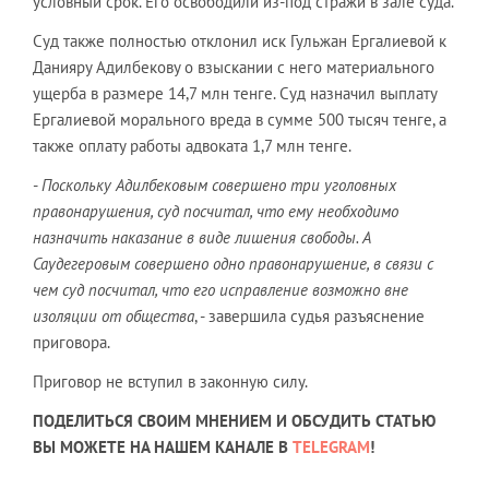
условный срок. Его освободили из-под стражи в зале суда.
Суд также полностью отклонил иск Гульжан Ергалиевой к
Данияру Адилбекову о взыскании с него материального
ущерба в размере 14,7 млн тенге. Суд назначил выплату
Ергалиевой морального вреда в сумме 500 тысяч тенге, а
также оплату работы адвоката 1,7 млн тенге.
-
Поскольку Адилбековым совершено три уголовных
правонарушения, суд посчитал, что ему необходимо
назначить наказание в виде лишения свободы. А
Саудегеровым совершено одно правонарушение, в связи с
чем суд посчитал, что его исправление возможно вне
изоляции от общества
, - завершила судья разъяснение
приговора.
Приговор не вступил в законную силу.
ПОДЕЛИТЬСЯ СВОИМ МНЕНИЕМ И ОБСУДИТЬ СТАТЬЮ
ВЫ МОЖЕТЕ НА НАШЕМ КАНАЛЕ В
TELEGRAM
!