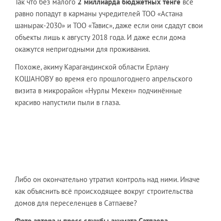
Так что без малого
2 миллиарда бюджетных тенге
все
равно попадут в карманы учредителей ТОО «Астана
шанырак-2030» и ТОО «Тавис», даже если они сдадут свои
объекты лишь к августу 2018 года. И даже если дома
окажутся непригодными для проживания.
Похоже, акиму Карагандинской области Ерлану
КОШАНОВУ во время его прошлогоднего апрельского
визита в микрорайон «Нурлы Мекен» подчинённые
красиво напустили пыли в глаза.
Либо он окончательно утратил контроль над ними. Иначе
как объяснить всё происходящее вокруг строительства
домов для переселенцев в Сатпаеве?
Фото автора и пресс-службы акимата Сатпаева.