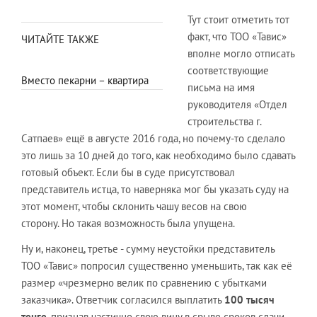
Тут стоит отметить тот
факт, что ТОО «Тавис»
ЧИТАЙТЕ ТАКЖЕ
вполне могло отписать
соответствующие
Вместо пекарни – квартира
письма на имя
руководителя «Отдел
строительства г.
Сатпаев» ещё в августе 2016 года, но почему-то сделало
это лишь за 10 дней до того, как необходимо было сдавать
готовый объект. Если бы в суде присутствовал
представитель истца, то наверняка мог бы указать суду на
этот момент, чтобы склонить чашу весов на свою
сторону. Но такая возможность была упущена.
Ну и, наконец, третье - сумму неустойки представитель
ТОО «Тавис» попросил существенно уменьшить, так как её
размер «чрезмерно велик по сравнению с убытками
заказчика». Ответчик согласился выплатить
100 тысяч
тенге
, признав частично свою вину в срыве сроков сдачи