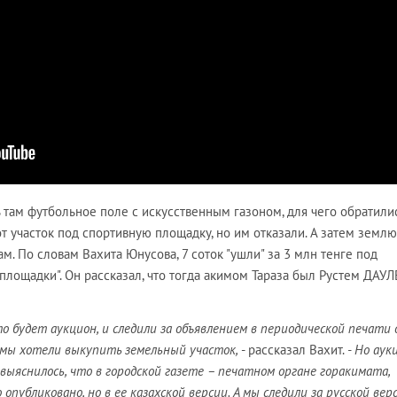
 там футбольное поле с искусственным газоном, для чего обратилис
от участок под спортивную площадку, но им отказали. А затем землю
м. По словам Вахита Юнусова, 7 соток "ушли" за 3 млн тенге под
площадки". Он рассказал, что тогда акимом Тараза был Рустем ДАУЛЕ
то будет аукцион, и следили за объявлением в периодической печати 
 мы хотели выкупить земельный участок,
- рассказал Вахит.
- Но аук
выяснилось, что в городской газете – печатном органе горакимата,
 опубликовано, но в ее казахской версии. А мы следили за русской вер