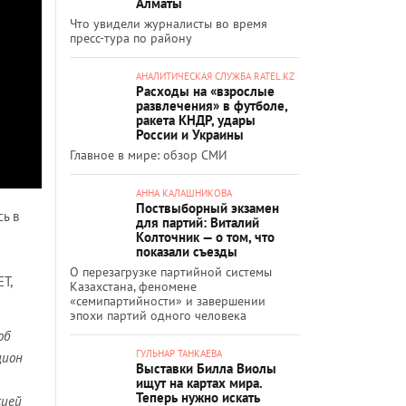
Алматы
Что увидели журналисты во время
пресс-тура по району
АНАЛИТИЧЕСКАЯ СЛУЖБА RATEL.KZ
Расходы на «взрослые
развлечения» в футболе,
ракета КНДР, удары
России и Украины
Главное в мире: обзор СМИ
АННА КАЛАШНИКОВА
Поствыборный экзамен
ь в
для партий: Виталий
Колточник — о том, что
показали съезды
О перезагрузке партийной системы
Т,
Казахстана, феномене
«семипартийности» и завершении
эпохи партий одного человека
об
ГУЛЬНАР ТАНКАЕВА
цион
Выставки Билла Виолы
ищут на картах мира.
Теперь нужно искать
сией