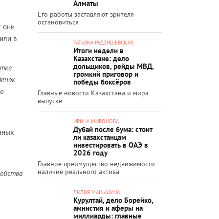
Алматы
Его работы заставляют зрителя
остановиться
с они
или в
ТАТЬЯНА РАДЗИШЕВСКАЯ
Итоги недели в
Казахстане: дело
дольщиков, рейды МВД,
стке
громкий приговор и
бенок
победы боксёров
то
Главные новости Казахстана и мира
выпуске
ИРИНА МИРОНОВА
Дубай после бума: стоит
енных
ли казахстанцам
инвестировать в ОАЭ в
2026 году
Главное преимущество недвижимости –
наличие реального актива
ройства
ЛИЛИЯ МАНЬШИНА
Курултай, дело Борейко,
амнистия и аферы на
миллиарды: главные