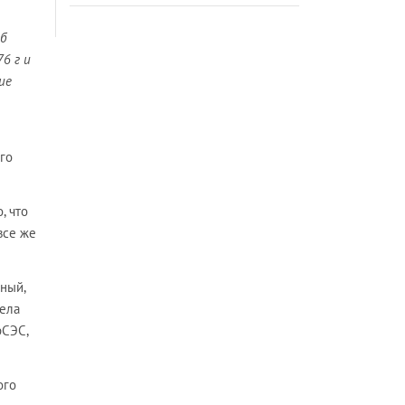
б
76 г и
ие
го
, что
все же
ный,
дела
рСЭС,
ого