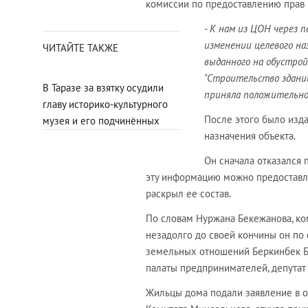
комиссии по предоставлению прав 
- К нам из ЦОН через 
изменении целевого наз
ЧИТАЙТЕ ТАКЖЕ
выданного на обустрой
"Строительство здани
В Таразе за взятку осудили
приняла положительно
главу историко-культурного
После этого было изд
музея и его подчинённых
назначения объекта.
Он сначала отказался 
эту информацию можно предоставля
раскрыл ее состав.
По словам Нуржана Бекежанова, ко
незадолго до своей кончины он по 
земельных отношений Беркинбек Биж
палаты предпринимателей, депутат
Жильцы дома подали заявление в 