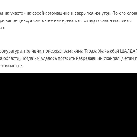
л на участок на своей автомашине и закрылся изнутри. По его слов
три запрещено, а сам он не намеревался покидать салон машины.
ма.
прокуратуры, полиции, приезжал замакима Тараза Жайыкбай ШАЛДА
 области). Тогда им удалось погасить назревавший скандал. Детям 
этом месте.