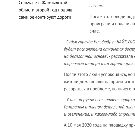
Сельчане в Жамбылской
газеты.
области второй год подряд
После этого люди пода
сами ремонтируют дороги
проиграли и подали а
силе.
- Судья горсуда Гульфайруз БАЙКУЛО
будет расположена открытая досту
на бесплатной основе",
- рассказала
торгового центра там гарантирова
После этого люди успокоились, но 
жители дома пошли на прием и к т
разораться в проблеме, но ничего 
- У нас на руках есть ответ горар
Генпланом и планом детальной план
и озеленения, и какого-либо строи
А 10 мая 2020 года на площадку пр