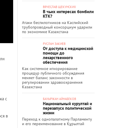
ВЯЧЕСЛАВ ЩЕКУНСКИХ
В чьих интересах бомбили
КТК?
Атаки беспилотников на Каспийский
трубопроводный консорциум ударили
по экономике Казахстана
РУСЛАН ЗАКИЕВ
От доступа к медицинской
помощи до
лекарственного
млн
обеспечения
Как системное игнорирование
процедур публичного обсуждения
меняет баланс законности в
регулировании здравоохранения
Казахстана
ка с
БАУЫРЖАН АЙНАБЕКОВ
Национальный курултай и
перезапуск политической
жизни
ся в
Переход к однопалатному Парламенту
и его переименование в Құрылтай