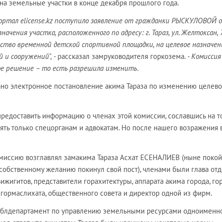
на земельные участки в конце декабря прошлого года.
портал elicense.kz поступило заявление от гражданки РЫСКУЛОВОЙ о
начения участка, расположенного по адресу: г. Тараз, ул. Желтоксан, 
ство временной детской спортивной площадки, на целевое назначен
й и сооружений",
- рассказал замруководителя горкозема.
- Комиссия
е решение – то есть разрешила изменить.
ано электронное постановление акима Тараза по изменению целево
предоставить информацию о членах этой комиссии, сославшись на то
ть только спецорганам и адвокатам. Но после нашего возражения 
миссию возглавлял замакима Тараза Асхат ЕСЕНАЛИЕВ (ныне покой
собственному желанию покинул свой пост), членами были глава от
игитов, представители горахитектуры, аппарата акима города, го
 гормаслихата, общественного совета и директор одной из фирм.
облдепартамент по управлению земельными ресурсами одноименн