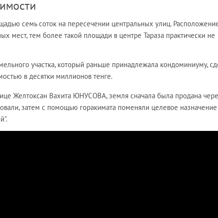
имости
ощадью семь соток на пересечении центральных улиц. Расположени
ных мест, тем более такой площади в центре Тараза практически не
емельного участка, который раньше принадлежала кондоминиуму, с
остью в десятки миллионов тенге.
ице Желтоксан Вахита ЮНУСОВА, земля сначала была продана чер
ировали, затем с помощью горакимата поменяли целевое назначение
й".