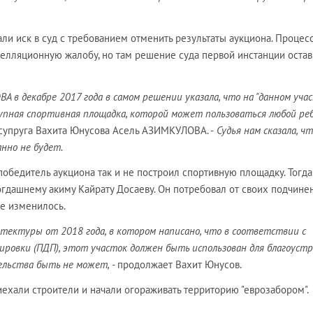
ли иск в суд с требованием отменить результаты аукциона. Процес
пелляционную жалобу, но там решение суда первой инстанции остав
ВА в декабре 2017 года в самом решении указала, что на "данном уча
пная спортивная площадка, которой может пользоваться любой ре
 супруга Вахита Юнусова Асель АЗИМКУЛОВА. -
Судья нам сказала, ч
нно не будет.
победитель аукциона так и не построил спортивную площадку. Тогда
огдашнему акиму Кайрату Досаеву. Он потребовал от своих подчин
не изменилось.
хитектуры от 2018 года, в котором написано, что в соответствии с
ировки (ПДП), этот участок должен быть использован для благоуст
тельства быть не может,
- продолжает Вахит Юнусов.
иехали строители и начали огораживать территорию "еврозабором".