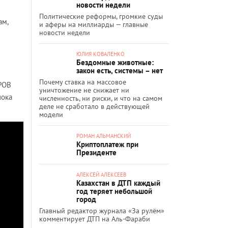
новости недели
Политические реформы, громкие суды
ам,
и аферы на миллиарды — главные
новости недели
ЮЛИЯ КОВАЛЕНКО
Бездомные животные:
закон есть, системы – нет
Почему ставка на массовое
РОВ
уничтожение не снижает ни
пока
численность, ни риски, и что на самом
деле не сработало в действующей
модели
РОМАН АЛЬМАНСКИЙ
Криптоплатеж при
Президенте
АЛЕКСЕЙ АЛЕКСЕЕВ
Казахстан в ДТП каждый
год теряет небольшой
город
Главный редактор журнала «За рулём»
комментирует ДТП на Аль-Фараби