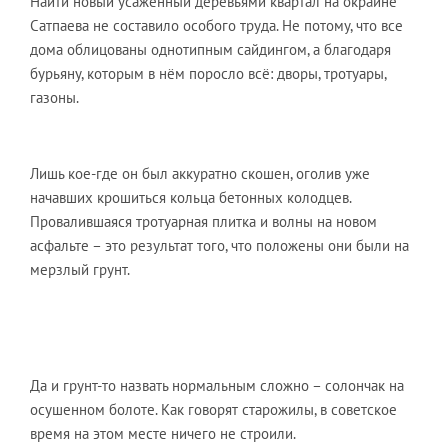
Найти новый усаженный деревьями квартал на окраине
Сатпаева не составило особого труда. Не потому, что все
дома облицованы однотипным сайдингом, а благодаря
бурьяну, которым в нём поросло всё: дворы, тротуары,
газоны.
Лишь кое-где он был аккуратно скошен, оголив уже
начавших крошиться кольца бетонных колодцев.
Провалившаяся тротуарная плитка и волны на новом
асфальте – это результат того, что положены они были на
мерзлый грунт.
Да и грунт-то назвать нормальным сложно – солончак на
осушенном болоте. Как говорят старожилы, в советское
время на этом месте ничего не строили.