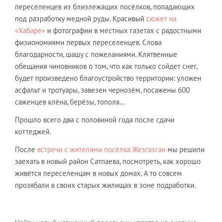
переселенцев из близлежащих посёлков, попадающих
под разработку медной руды. Красивый
сюжет на
«Хабаре»
и фотографии в местных газетах с радостными
физиономиями первых переселенцев. Слова
благодарности, шашу с пожеланиями. Клятвенные
обещания чиновников о том, что как только сойдет снег,
будет произведено благоустройство территории: уложен
асфальт и тротуары, завезен чернозём, посажены 600
саженцев клёна, берёзы, тополя…
Прошло всего два с половиной года после сдачи
коттеджей.
После
встречи с жителями посёлка Жезгазган
мы решили
заехать в новый район Сатпаева, посмотреть, как хорошо
живётся переселенцам в новых домах. А то совсем
прозябали в своих старых жилищах в зоне подработки.