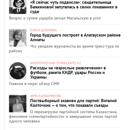
«Я сейчас чуть подвисла»: свидетельница
Бажкеновой запуталась в своих показаниях в
суде
Вопрос о сумме ущерба загнал Масальскую в угол
ОЛЕСЯ ШЛЕПНЕВА
Город будущего построят в Алатауском районе
Алматы
Что увидели журналисты во время пресс-тура по
району
АНАЛИТИЧЕСКАЯ СЛУЖБА RATEL.KZ
Расходы на «взрослые развлечения» в
футболе, ракета КНДР, удары России и
Украины
Главное в мире: обзор СМИ
АННА КАЛАШНИКОВА
Поствыборный экзамен для партий: Виталий
Колточник — о том, что показали съезды
О перезагрузке партийной системы Казахстана,
феномене «семипартийности» и завершении эпохи партий
одного человека