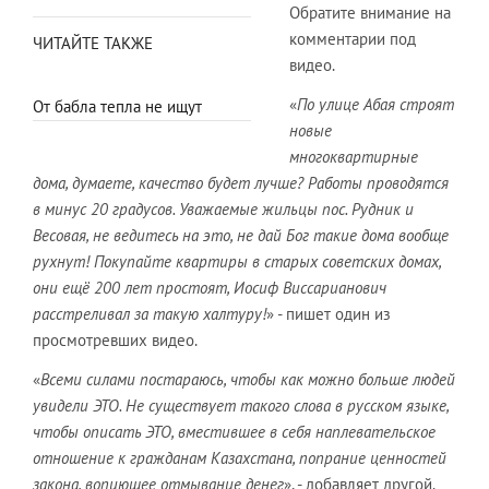
Обратите внимание на
комментарии под
ЧИТАЙТЕ ТАКЖЕ
видео.
«
По улице Абая строят
От бабла тепла не ищут
новые
многоквартирные
дома, думаете, качество будет лучше? Работы проводятся
в минус 20 градусов. Уважаемые жильцы пос. Рудник и
Весовая, не ведитесь на это, не дай Бог такие дома вообще
рухнут! Покупайте квартиры в старых советских домах,
они ещё 200 лет простоят, Иосиф Виссарианович
расстреливал за такую халтуру!
» - пишет один из
просмотревших видео.
«
Всеми силами постараюсь, чтобы как можно больше людей
увидели ЭТО. Не существует такого слова в русском языке,
чтобы описать ЭТО, вместившее в себя наплевательское
отношение к гражданам Казахстана, попрание ценностей
закона, вопиющее отмывание денег
», - добавляет другой.