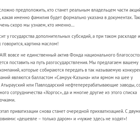
есложно предположить, кто станет реальным владельцем части акци
, какая именно фамилия будет формально указана в документах. Та
 очень скоро мы узнаем, кто именно…
сит у государства дополнительных субсидий, а при таком раскладе и
 говорится, картина маслом!
 AIR вовсе не единственный актив Фонда национального благососто
тся поставить на путь разгосударствления. Мы предлагаем вашему
компаний, которые собираются передать в так называемую конкур
мпаний являются балластом «Самрук-Казына» или ярмом на шее у
как Атырауский или Павлодарский нефтеперерабатывающие заводы, с
ого сотрудничества «Хоргос», да и многие другие из этого списка
очками.
 этап приватизации снова станет очередной прихватизацией. С двум
виями: «дешевле – только даром» и «чужие здесь не ходят»!