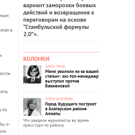
вариант заморозки боевых
действий и возвращения к
тным
переговорам на основе
“Стамбульской формулы
итал в
2.0”».
е
и
КОЛОНКИ
АЛИСА ГРАНД
Меня уволили из-за вашей
могли
статьи»: экс-топ-менеджер
выступил против
Бажкеновой
леты
ОЛЕСЯ ШЛЕПНЕВА
Город будущего построят
в Алатауском районе
у по
Алматы
Что увидели журналисты во время
ы, о-
пресс-тура по району
эти