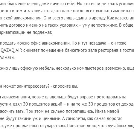
ы быть еще очень даже ничего себе! Но это если не знать услови
изинга в том и заключаются, что даже после всех выплат самолеты 
анской авиакомпании. Они всего лишь сданы в аренду. Как казахста
ить договор именно на таких условиях – уму непостижимо. В общем
приватизации не подлежат.
продать можно офис авиакомпании. Но и тут незадача – он тоже
 QAZAQ AIR снимает помещение банкетного зала ресторана в гости
 Алматы.
жно лишь офисную мебель, несколько компьютеров, возможно, еще
н может заинтересовать? - спросите вы.
и авиакомпании, новые владельцы будут вправе претендовать на
устим, взял 30 процентов акций – и на те же 30 процентов от доход
ссчитывать. При этом не сильно потратившись. Из-за малой
е будут такими уж и ценными. А самолеты, как самая дорогая
а, уже проплачены государством. Понятное дело, что случайных лю