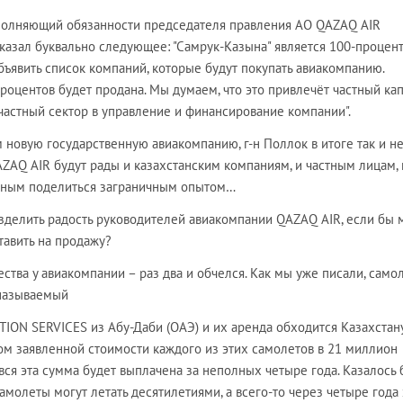
полняющий обязанности председателя правления АО QAZAQ AIR
азал буквально следующее: "Самрук-Казына" является 100-процен
ъявить список компаний, которые будут покупать авиакомпанию.
процентов будет продана. Мы думаем, что это привлечёт частный кап
частный сектор в управление и финансирование компании".
новую государственную авиакомпанию, г-н Поллок в итоге так и н
QAZAQ AIR будут рады и казахстанским компаниям, и частным лицам, 
бным поделиться заграничным опытом…
азделить радость руководителей авиакомпании QAZAQ AIR, если бы 
тавить на продажу?
ества у авиакомпании – раз два и обчелся. Как мы уже писали, само
 называемый
ION SERVICES из Абу-Даби (ОАЭ) и их аренда обходится Казахстан
том заявленной стоимости каждого из этих самолетов в 21 миллион
вся эта сумма будет выплачена за неполных четыре года. Казалось б
самолеты могут летать десятилетиями, а всего-то через четыре года 