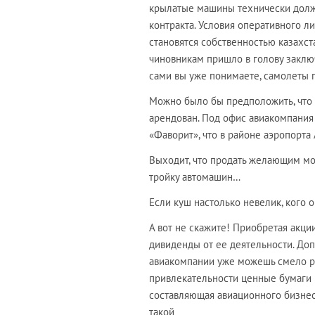
крылатые машины технически должн
контракта. Условия оперативного л
становятся собственностью казахст
чиновникам пришло в голову заключ
сами вы уже понимаете, самолеты 
Можно было бы предположить, что 
арендован. Под офис авиакомпания
«Фаворит», что в районе аэропорта
Выходит, что продать желающим мо
тройку автомашин…
Если куш настолько невелик, кого о
А вот не скажите! Приобретая акци
дивиденды от ее деятельности. Доп
авиакомпании уже можешь смело ра
привлекательности ценные бумаги н
составляющая авиационного бизнес
такой