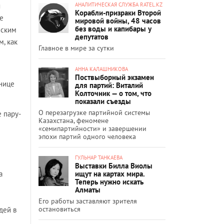
АНАЛИТИЧЕСКАЯ СЛУЖБА RATEL.KZ
я
Корабли-призраки Второй
не
мировой войны, 48 часов
без воды и капибары у
нским
депутатов
, как
Главное в мире за сутки
АННА КАЛАШНИКОВА
Поствыборный экзамен
нице
для партий: Виталий
Колточник — о том, что
показали съезды
О перезагрузке партийной системы
 пару-
Казахстана, феномене
«семипартийности» и завершении
эпохи партий одного человека
ГУЛЬНАР ТАНКАЕВА
Выставки Билла Виолы
ищут на картах мира.
а
Теперь нужно искать
Алматы
Его работы заставляют зрителя
остановиться
дей в