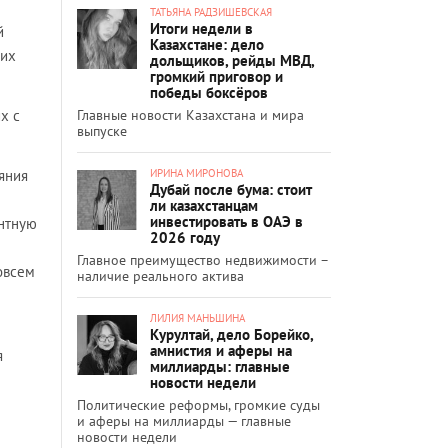
ТАТЬЯНА РАДЗИШЕВСКАЯ
Итоги недели в
й
Казахстане: дело
ких
дольщиков, рейды МВД,
громкий приговор и
победы боксёров
Главные новости Казахстана и мира
х с
выпуске
ИРИНА МИРОНОВА
яния
Дубай после бума: стоит
ли казахстанцам
инвестировать в ОАЭ в
ентную
2026 году
Главное преимущество недвижимости –
овсем
наличие реального актива
ЛИЛИЯ МАНЬШИНА
Курултай, дело Борейко,
амнистия и аферы на
я
миллиарды: главные
новости недели
Политические реформы, громкие суды
и аферы на миллиарды — главные
новости недели