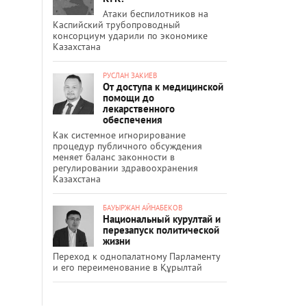
Атаки беспилотников на
Каспийский трубопроводный
консорциум ударили по экономике
Казахстана
РУСЛАН ЗАКИЕВ
От доступа к медицинской
помощи до
лекарственного
обеспечения
Как системное игнорирование
процедур публичного обсуждения
меняет баланс законности в
регулировании здравоохранения
Казахстана
БАУЫРЖАН АЙНАБЕКОВ
Национальный курултай и
перезапуск политической
жизни
Переход к однопалатному Парламенту
и его переименование в Құрылтай