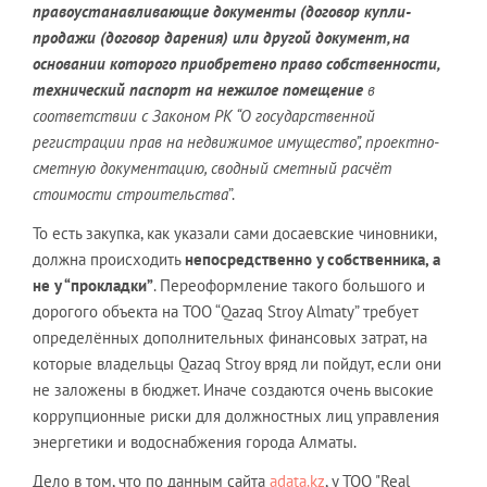
правоустанавливающие документы (договор купли-
продажи (договор дарения) или другой документ, на
основании которого приобретено право собственности,
технический паспорт на нежилое помещение
в
соответствии с Законом РК “О государственной
регистрации прав на недвижимое имущество”, проектно-
сметную документацию, сводный сметный расчёт
стоимости строительства
”.
То есть закупка, как указали сами досаевские чиновники,
должна происходить
непосредственно у собственника, а
не у “прокладки”
. Переоформление такого большого и
дорогого объекта на ТОО “Qazaq Stroy Almaty” требует
определённых дополнительных финансовых затрат, на
которые владельцы Qazaq Stroy вряд ли пойдут, если они
не заложены в бюджет. Иначе создаются очень высокие
коррупционные риски для должностных лиц управления
энергетики и водоснабжения города Алматы.
Дело в том, что по данным сайта
adata.kz
, у ТОО "Real