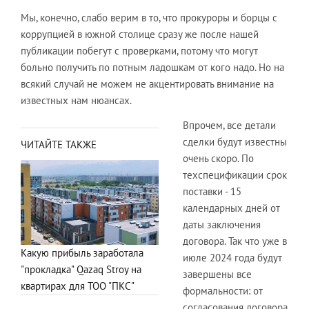
Мы, конечно, слабо верим в то, что прокуроры и борцы с
коррупцией в южной столице сразу же после нашей
публикации побегут с проверками, потому что могут
больно получить по потным ладошкам от кого надо. Но на
всякий случай не можем не акцентировать внимание на
известных нам нюансах.
Впрочем, все детали
сделки будут известны
ЧИТАЙТЕ ТАКЖЕ
очень скоро. По
техспецификации срок
поставки - 15
календарных дней от
даты заключения
договора. Так что уже в
Какую прибыль заработала
июле 2024 года будут
"прокладка" Qazaq Stroy на
завершены все
квартирах для ТОО "ПКС"
формальности: от
согласования договора