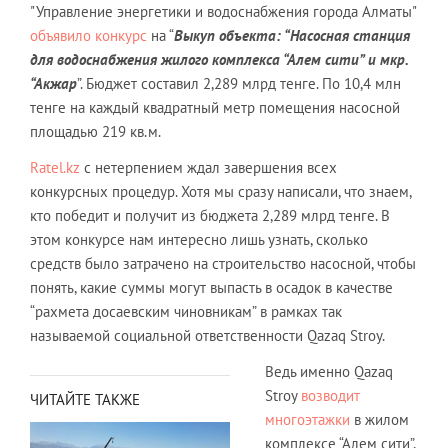
"Управление энергетики и водоснабжения города Алматы"
объявило конкурс
на “
Выкуп объекта: “Насосная станция
для водоснабжения жилого комплекса “Алем сити” и мкр.
“Акжар
”. Бюджет составил 2,289 млрд тенге. По 10,4 млн
тенге на каждый квадратный метр помещения насосной
площадью 219 кв.м.
Ratel.kz
с нетерпением ждал завершения всех
конкурсных процедур. Хотя мы сразу написали, что знаем,
кто победит и получит из бюджета 2,289 млрд тенге. В
этом конкурсе нам интересно лишь узнать, сколько
средств было затрачено на строительство насосной, чтобы
понять, какие суммы могут выпасть в осадок в качестве
“рахмета досаевским чиновникам” в рамках так
называемой социальной ответственности Qazaq Stroy.
Ведь именно Qazaq
Stroy
возводит
ЧИТАЙТЕ ТАКЖЕ
многоэтажки
в жилом
комплексе “Алем сити”,