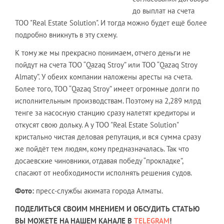
до выплат на счета
ТОО "Real Estate Solution". И тогда можно будет ещё более
подробно вникнуть в эту схему.
К тому же мы прекрасно понимаем, отчего деньги не
пойдут на счета ТОО “Qazaq Stroy” или ТОО “Qazaq Stroy
Almaty”. У обеих компании наложены аресты на счета.
Более того, ТОО “Qazaq Stroy” имеет огромные долги по
исполнительным производствам. Поэтому на 2,289 млрд
тенге за насосную станцию сразу налетят кредиторы и
откусят свою дольку. А у ТОО "Real Estate Solution"
кристально чистая деловая репутация, и вся сумма сразу
же пойдёт тем людям, кому предназначалась. Так что
досаевские чиновники, отдавая победу “прокладке”,
спасают от необходимости исполнять решения судов.
Фото:
пресс-службы акимата города Алматы.
ПОДЕЛИТЬСЯ СВОИМ МНЕНИЕМ И ОБСУДИТЬ СТАТЬЮ
ВЫ МОЖЕТЕ НА НАШЕМ КАНАЛЕ В
TELEGRAM
!