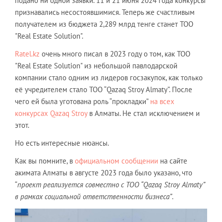
подано ни одной заявки. 11 и 21 июня 2024 года конкурсы
признавались несостоявшимися. Теперь же счастливым
получателем из бюджета 2,289 млрд тенге станет ТОО
"Real Estate Solution".
Ratel.kz
очень много писал в 2023 году о том, как ТОО
"Real Estate Solution" из небольшой павлодарской
компании стало одним из лидеров госзакупок, как только
её учредителем стало ТОО “Qazaq Stroy Almaty”. После
чего ей была уготована роль “прокладки”
на всех
конкурсах Qazaq Stroy
в Алматы. Не стал исключением и
этот.
Но есть интересные нюансы.
Как вы помните, в
официальном сообщении
на сайте
акимата Алматы в августе 2023 года было указано, что
“
п
роект реализуется совместно с ТОО “Qazaq Stroy Almaty”
в рамках социальной ответственности бизнеса
”
.