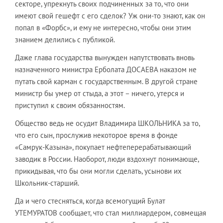
секторе, упрекнуть своих подчиненных за то, что они
имеют свой гешефт с его сделок? Уж они-то знают, как он
попал в «Форбс», и ему не интересно, чтобы они этим
знанием делились с публикой.
Даже глава государства вынужден напутствовать вновь
назначенного министра Ерболата ДОСАЕВА наказом не
путать свой карман с государственным. В другой стране
министр бы умер от стыда, а этот – ничего, утерся и
приступил к своим обязанностям.
Общество ведь не осудит Владимира ШКОЛЬНИКА за то,
что его сын, прослужив некоторое время в фонде
«Самрук-Казына», покупает нефтеперерабатывающий
заводик в России. Наоборот, люди вздохнут понимающе,
прикидывая, что бы они могли сделать, усынови их
Школьник-старший.
Да и чего стесняться, когда всемогущий Булат
УТЕМУРАТОВ сообщает, что стал миллиардером, совмещая