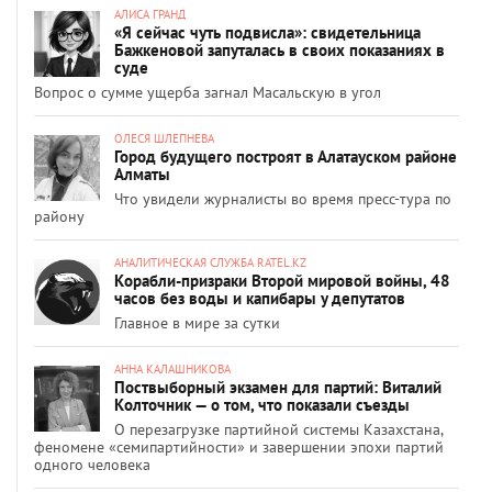
АЛИСА ГРАНД
«Я сейчас чуть подвисла»: свидетельница
Бажкеновой запуталась в своих показаниях в
суде
Вопрос о сумме ущерба загнал Масальскую в угол
ОЛЕСЯ ШЛЕПНЕВА
Город будущего построят в Алатауском районе
Алматы
Что увидели журналисты во время пресс-тура по
району
АНАЛИТИЧЕСКАЯ СЛУЖБА RATEL.KZ
Корабли-призраки Второй мировой войны, 48
часов без воды и капибары у депутатов
Главное в мире за сутки
АННА КАЛАШНИКОВА
Поствыборный экзамен для партий: Виталий
Колточник — о том, что показали съезды
О перезагрузке партийной системы Казахстана,
феномене «семипартийности» и завершении эпохи партий
одного человека