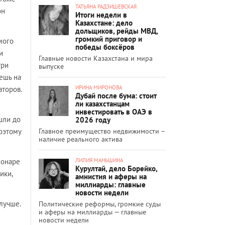
ТАТЬЯНА РАДЗИШЕВСКАЯ
он
Итоги недели в
Казахстане: дело
дольщиков, рейды МВД,
громкий приговор и
мого
победы боксёров
и
Главные новости Казахстана и мира
три
выпуске
аешь на
ИРИНА МИРОНОВА
торов.
Дубай после бума: стоит
ли казахстанцам
инвестировать в ОАЭ в
шли до
2026 году
Главное преимущество недвижимости –
оэтому
наличие реального актива
ЛИЛИЯ МАНЬШИНА
ионаре
Курултай, дело Борейко,
ики,
амнистия и аферы на
миллиарды: главные
новости недели
 лучше.
Политические реформы, громкие суды
и аферы на миллиарды — главные
новости недели