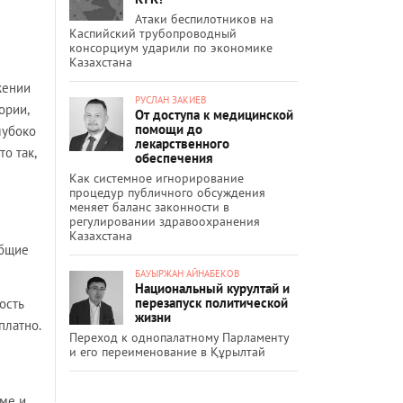
Атаки беспилотников на
Каспийский трубопроводный
консорциум ударили по экономике
Казахстана
жении
РУСЛАН ЗАКИЕВ
ории,
От доступа к медицинской
помощи до
лубоко
лекарственного
о так,
обеспечения
Как системное игнорирование
процедур публичного обсуждения
меняет баланс законности в
регулировании здравоохранения
Казахстана
общие
БАУЫРЖАН АЙНАБЕКОВ
Национальный курултай и
перезапуск политической
ость
жизни
платно.
Переход к однопалатному Парламенту
и его переименование в Құрылтай
име и