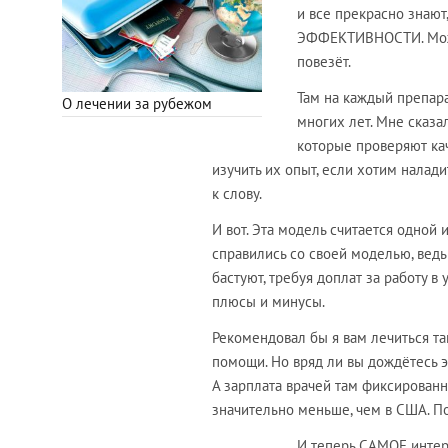
и все прекрасно знаю
ЭФФЕКТИВНОСТИ. Можно 
повезёт.
Там на каждый препара
О лечении за рубежом
многих лет. Мне сказа
которые проверяют кач
изучить их опыт, если хотим налади
к слову.
И вот. Эта модель считается одной
справились со своей моделью, ведь
бастуют, требуя доплат за работу в
плюсы и минусы.
Рекомендовал бы я вам лечиться та
помощи. Но вряд ли вы дождётесь э
А зарплата врачей там фиксированна
значительно меньше, чем в США. П
И теперь САМОЕ интер