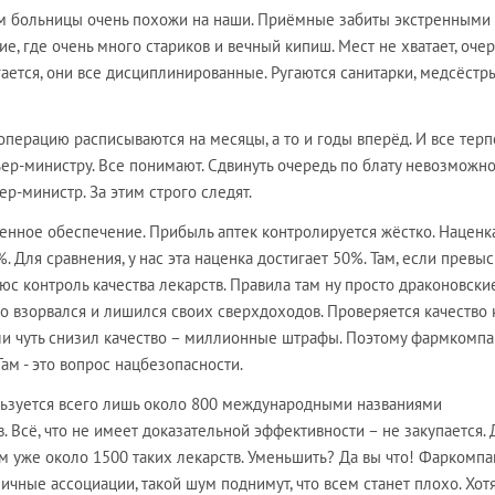
там больницы очень похожи на наши. Приёмные забиты экстренными
е, где очень много стариков и вечный кипиш. Мест не хватает, очер
гается, они все дисциплинированные. Ругаются санитарки, медсёстры
перацию расписываются на месяцы, а то и годы вперёд. И все тер
ер-министру. Все понимают. Сдвинуть очередь по блату невозможно
р-министр. За этим строго следят.
енное обеспечение. Прибыль аптек контролируется жёстко. Наценк
 Для сравнения, у нас эта наценка достигает 50%. Там, если превы
люс контроль качества лекарств. Правила там ну просто драконовски
о взорвался и лишился своих сверхдоходов. Проверяется качество
сли чуть снизил качество – миллионные штрафы. Поэтому фармкомп
Там - это вопрос нацбезопасности.
ользуется всего лишь около 800 международными названиями
. Всё, что не имеет доказательной эффективности – не закупается. 
м уже около 1500 таких лекарств. Уменьшить? Да вы что! Фаркомпа
ичные ассоциации, такой шум поднимут, что всем станет плохо. Хотя