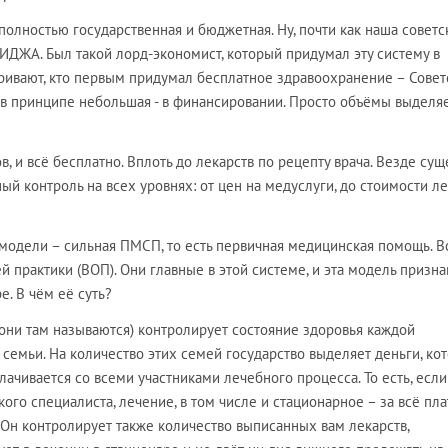
олностью государственная и бюджетная. Ну, почти как наша советск
ДЖА. Был такой лорд-экономист, который придумал эту систему в
аривают, кто первым придумал бесплатное здравоохранение – Совет
 в принципе небольшая - в финансировании. Просто объёмы выдел
в, и всё бесплатно. Вплоть до лекарств по рецепту врача. Везде сущ
ый контроль на всех уровнях: от цен на медуслуги, до стоимости л
 модели – сильная ПМСП, то есть первичная медицинская помощь. В
 практики (ВОП). Они главные в этой системе, и эта модель призна
е. В чём её суть?
они там называются) контролирует состояние здоровья каждой
семьи. На количество этих семей государство выделяет деньги, к
ачивается со всеми участниками лечебного процесса. То есть, если
кого специалиста, лечение, в том числе и стационарное – за всё пла
Он контролирует также количество выписанных вам лекарств,