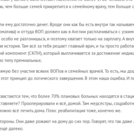
ак, чем больше семей прикрепится к семейному врачу, тем больше 
ли ему достаточно денег. Вроде они как бы есть внутри так называе
матива) и оттуда ВОП должен как в Англии расплачиваться с узким
особо не разгонишься, и поэтому хватает только на зарплату. А вну
 история. Там всё за тебя решает главный врач, и ты просто работ
й компонент (СКПН), который выплачивается за достижение индика
по типу премиальных.
ямую без участия всяких ВОПов и семейных врачей. То есть, мы до
этот принцип до логического завершения. В этом наша ошибка. И п
хвастаются тем, что более 70% плановых больных находятся в стац
ставляете? Прооперировали и всё, домой. Там медсёстры, соцработн
ь можно всё лечить дома. Плюс реабилитация тоже, конечно же.
тороны. Они даже рожают на дому до сих пор. Говорят, что так даже
 ещё далеко.