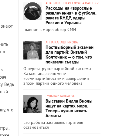
АНАЛИТИЧЕСКАЯ СЛУЖБА RATEL.KZ
Расходы на «взрослые
развлечения» в футболе,
ракета КНДР, удары
России и Украины
 знают
Главное в мире: обзор СМИ
АННА КАЛАШНИКОВА
чить
Поствыборный экзамен
т в
для партий: Виталий
Колточник — о том, что
показали съезды
О перезагрузке партийной системы
я.
Казахстана, феномене
рач
«семипартийности» и завершении
эпохи партий одного человека
у. Ведь
йный
ГУЛЬНАР ТАНКАЕВА
Выставки Билла Виолы
ищут на картах мира.
пу, что
Теперь нужно искать
Алматы
Его работы заставляют зрителя
остановиться
атры,
 тоже