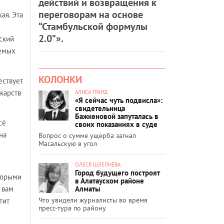
действий и возвращения к
переговорам на основе
ая. Эта
“Стамбульской формулы
2.0”».
ский
яемых
КОЛОНКИ
ествует
екарств
АЛИСА ГРАНД
«Я сейчас чуть подвисла»:
свидетельница
Бажкеновой запуталась в
сё
своих показаниях в суде
на
Вопрос о сумме ущерба загнал
Масальскую в угол
ОЛЕСЯ ШЛЕПНЕВА
Город будущего построят
оторыми
в Алатауском районе
Алматы
 вам
Что увидели журналисты во время
тит
пресс-тура по району