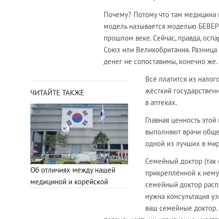
Почему? Потому что там медицина п
модель называется моделью БЕВЕРИ
прошлом веке. Сейчас, правда, осп
Союз или Великобритания. Разница
денег не сопоставимы, конечно же.
Всё платится из налого
жёсткий государственн
ЧИТАЙТЕ ТАКЖЕ
в аптеках.
Главная ценность этой
выполняют врачи общей
одной из лучших в мир
Семейный доктор (так 
Об отличиях между нашей
прикреплённой к нему 
медициной и корейской
семейный доктор распл
нужна консультация уз
ваш семейные доктор. 