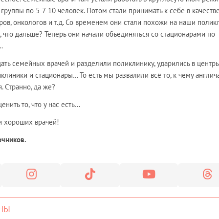
 группы по 5-7-10 человек. Потом стали принимать к себе в качеств
ров, онкологов и т.д. Со временем они стали похожи на наши полик
, что дальше? Теперь они начали объединяться со стационарами по
…
ать семейных врачей и разделили поликлинику, ударились в центр
линики и стационары… То есть мы развалили всё то, к чему англич
. Странно, да же?
нить то, что у нас есть…
 и хороших врачей!
очников.
НЫ