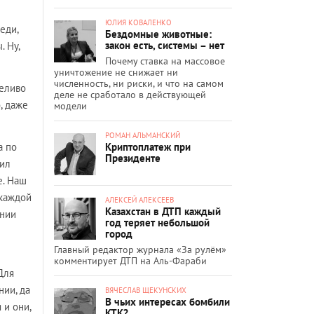
ЮЛИЯ КОВАЛЕНКО
еди,
Бездомные животные:
закон есть, системы – нет
. Ну,
Почему ставка на массовое
уничтожение не снижает ни
численность, ни риски, и что на самом
пеливо
деле не сработало в действующей
, даже
модели
РОМАН АЛЬМАНСКИЙ
Криптоплатеж при
а по
Президенте
сил
е. Наш
 каждой
АЛЕКСЕЙ АЛЕКСЕЕВ
Казахстан в ДТП каждый
ании
год теряет небольшой
город
Главный редактор журнала «За рулём»
комментирует ДТП на Аль-Фараби
Для
нии, да
ВЯЧЕСЛАВ ЩЕКУНСКИХ
В чьих интересах бомбили
 и они,
КТК?