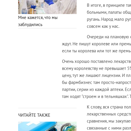
В итоге, в принципе 
больными, палаты общи
Мне кажется, что мы
ругань. Народ мало ру
заблудились
совсем как у нас.
Очереди на плановую о
ждут. Не пишут королеве или премь
если ты королева или тот же премье
Очень хорошо поставлено лекарств
всему королевству не превышает 5%.
цену, тут же лишают лицензии. И п
бы фармбизнес там просто-напрост
партии, серии из каждой аптеки. Е
там ходят "строем и в тельняшках". 
К слову, вся страна п
лекарственных средств
ЧИТАЙТЕ ТАКЖЕ
сравнения, мы закупае
связанные с ними разл