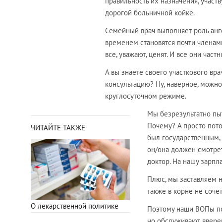
правильность их назначения, участв
дорогой больничной койке.
Семейный врач выполняет роль анге
временем становятся почти членам
все, уважают, ценят. И все они час
А вы знаете своего участкового вра
консультацию? Ну, наверное, можно,
круглосуточном режиме.
Мы безрезультатно пыт
Почему? А просто пото
ЧИТАЙТЕ ТАКЖЕ
был государственным, 
он/она должен смотрет
доктор. На нашу зарпл
Плюс, мы заставляем н
также в корне не соче
О лекарственной политике
Поэтому наши ВОПы по
но обслуживают вверен