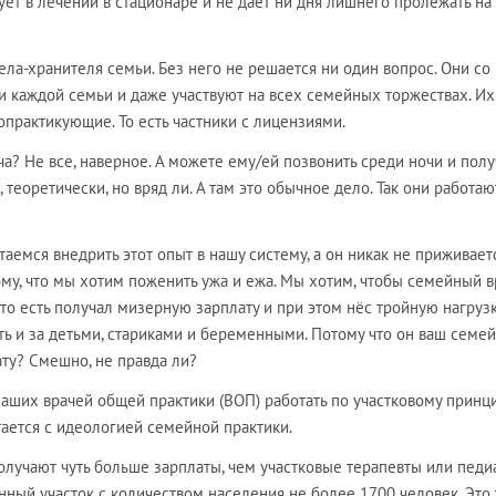
ует в лечении в стационаре и не даёт ни дня лишнего пролежать на
ла-хранителя семьи. Без него не решается ни один вопрос. Они со
и каждой семьи и даже участвуют на всех семейных торжествах. Их
тнопрактикующие. То есть частники с лицензиями.
ча? Не все, наверное. А можете ему/ей позвонить среди ночи и полу
 теоретически, но вряд ли. А там это обычное дело. Так они работаю
аемся внедрить этот опыт в нашу систему, а он никак не приживаетс
му, что мы хотим поженить ужа и ежа. Мы хотим, чтобы семейный в
то есть получал мизерную зарплату и при этом нёс тройную нагрузк
ь и за детьми, стариками и беременными. Потому что он ваш семе
ату? Смешно, не правда ли?
аших врачей общей практики (ВОП) работать по участковому принци
тается с идеологией семейной практики.
лучают чуть больше зарплаты, чем участковые терапевты или педи
ный участок с количеством населения не более 1700 человек. Это