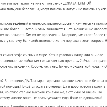
т, что эти препараты не имеют той самой ДОКАЗАТЕЛЬНОЙ
пить, они безопасны, могут помочь, а могут и не помочь. Ну как
т, произведённый в мире, составляется досье и изучается на протя
ли, что более 85 лет они этим занимаются. Есть мощнейшие лаборат
ество лекарств. Там их не проведёшь. Наверное, нам стоит более г
ть эту систему. Если действительно хотим порядка в этом вопросе. Эт
 их самых эффективных в мире. Хотя в условиях пандемии они еле
 стационарные койки там сократились до предела. Сейчас там врачи
 условиях пандемии. Короче, как у нас. Так что у бюджетной модели 
м? В принципе, ДА. Там гарантировано высокое качество и безопасн
той помощи. Придётся ждать в очереди. Да и дорого, если захотите 
я, но относительно высокая, конечно же, в отличие от нашей. Но
оэтому многие опытные врачи уезжают туда. Язык-то одинаковый.
есное. Семейные врачи там устали работать в круглосуточном реж