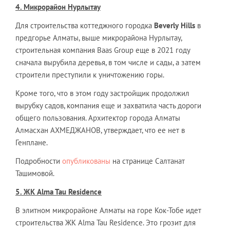
4. Микрорайон Нурлытау
Для строительства коттеджного городка
Beverly
Hills
в
предгорье Алматы, выше микрорайона Нурлытау,
строительная компания Baas Group еще в 2021 году
сначала вырубила деревья, в том числе и сады, а затем
строители преступили к уничтожению горы.
Кроме того, что в этом году застройщик продолжил
вырубку садов, компания еще и захватила часть дороги
общего пользования. Архитектор города Алматы
Алмасхан АХМЕДЖАНОВ, утверждает, что ее нет в
Генплане.
Подробности
опубликованы
на странице Салтанат
Ташимовой.
5. ЖК Alma Tau Re
s
idence
В элитном микрорайоне Алматы на горе Кок-Тобе идет
строительства ЖК Alma Tau Residence. Это грозит для