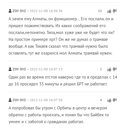
ZOV OVZ
2022-11-08 16:06:36
15
А зачем ему Алматы, он функционер... Его послали, он и
пришел поакимствовать. Из каких соображений его
послали,непонятно. Типа,мол хуже уже не будет что ли?
На простом примере лрт? Он же не думал о трамвае
вообще. А как Токаев сказал что трамвай нужно было
оставлять, тут же озарился мол Алматы трамвай нужен.
ZOV OVZ
2022-11-08 16:07:13
1
Один раз во время отстоя наверно где то в пределах с 14
до 16 просидел 33 минуты и решил БРТ не работает.
ZOV OVZ
2022-11-08 16:07:38
4
А попробовал бы утром с Орбиты в центр и вечером
обратно с работы проехать, и понял бы что Байбек то
умнее и с заботой о гражданах работал.