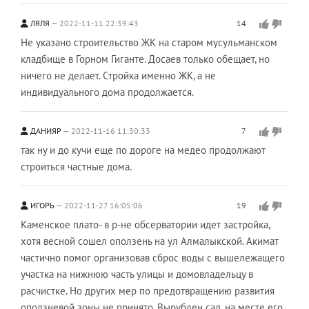
ЛЯЛЯ
2022-11-11 22:39:43
14
Не указано строительство ЖК на старом мусульманском
кладбище в Горном Гиганте. Досаев только обещает, но
ничего не делает. Стройка именно ЖК, а не
индивидуального дома продолжается.
ДАНИЯР
2022-11-16 11:30:33
7
так ну и до кучи еще по дороге на медео продолжают
строиться частные дома.
ИГОРЬ
2022-11-27 16:05:06
19
Каменское плато- в р-не обсерватории идет застройка,
хотя весной сошел оползень на ул Алмалыкской. Акимат
частично помог организовав сброс воды с вышележащего
участка на нижнюю часть улицы и домовладельцу в
расчистке. Но других мер по предотвращению развития
оползневой зоны не принято. Вырублен сад, на месте его