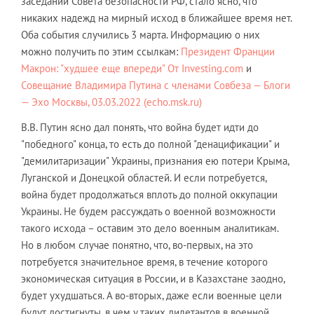
заседании Совета безопасности РФ, стало ясно, что
никаких надежд на мирный исход в ближайшее время нет.
Оба события случились 3 марта. Информацию о них
можно получить по этим ссылкам:
Президент Франции
Макрон: "худшее еще впереди" От Investing.com
и
Совещание Владимира Путина с членами Совбеза — Блоги
— Эхо Москвы, 03.03.2022 (echo.msk.ru)
В.В. Путин ясно дал понять, что война будет идти до
"победного" конца, то есть до полной "денацификации" и
"демилитаризации" Украины, признания ею потери Крыма,
Луганской и Донецкой областей. И если потребуется,
война будет продолжаться вплоть до полной оккупации
Украины. Не будем рассуждать о военной возможности
такого исхода – оставим это дело военным аналитикам.
Но в любом случае понятно, что, во-первых, на это
потребуется значительное время, в течение которого
экономическая ситуация в России, и в Казахстане заодно,
будет ухудшаться. А во-вторых, даже если военные цели
будут достигнуты, в чем у таких дилетантов в военной