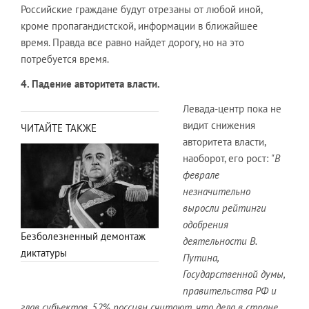
Российские граждане будут отрезаны от любой иной,
кроме пропагандистской, информации в ближайшее
время. Правда все равно найдет дорогу, но на это
потребуется время.
4. Падение авторитета власти.
Левада-центр пока не
видит снижения
ЧИТАЙТЕ ТАКЖЕ
авторитета власти,
наоборот, его рост:
"В
феврале
незначительно
выросли рейтинги
одобрения
Безболезненный демонтаж
деятельности В.
диктатуры
Путина,
Государственной думы,
правительства РФ и
глав субъектов. 52% россиян считают, что дела в стране