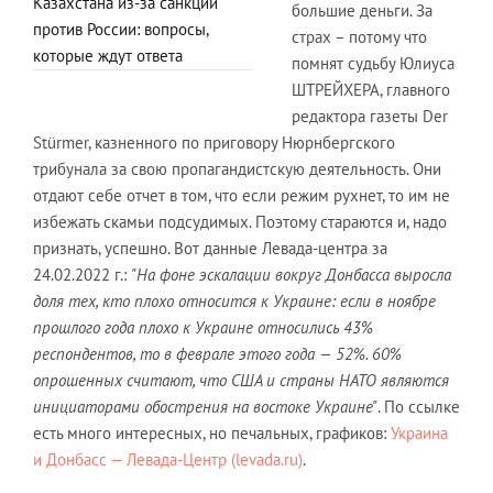
Казахстана из-за санкций
большие деньги. За
против России: вопросы,
страх – потому что
которые ждут ответа
помнят судьбу Юлиуса
ШТРЕЙХЕРА, главного
редактора газеты Der
Stürmer, казненного по приговору Нюрнбергского
трибунала за свою пропагандистскую деятельность. Они
отдают себе отчет в том, что если режим рухнет, то им не
избежать скамьи подсудимых. Поэтому стараются и, надо
признать, успешно. Вот данные Левада-центра за
24.02.2022 г.:
"На фоне эскалации вокруг Донбасса выросла
доля тех, кто плохо относится к Украине: если в ноябре
прошлого года плохо к Украине относились 43%
респондентов, то в феврале этого года — 52%. 60%
опрошенных считают, что США и страны НАТО являются
инициаторами обострения на востоке Украине"
. По ссылке
есть много интересных, но печальных, графиков:
Украина
и Донбасс — Левада-Центр (levada.ru)
.