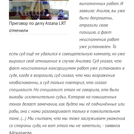
выполненных работ. И
заявила: Ачилов, вы уже
были допрошены,
Приговор по делу Astana LRT
отразили свою
отменили
позицию, а факт
неисполнения работ
уже установлен. То
есть суд ещё не удалился в совещательную комнату, но уже
выразил своё отношение в случае Ачилова. Суд указал, что
факт неисполнения консорциумом работ уже установлен в
суде, когда я возразила, суд сказал, что мои возражения
необоснованны, а суд только повторил, что сказал
специалист. Но специалист этого не говорила, это были
выводы исключительно судьи. Которая на повышенных
тонах делает замечания, как будто мы её подчинённые или
рабы, она с нами разговаривает только в повелительном
тоне. (…) Мы считаем, что мы тоже заслуживаем уважения
со стороны суда, но вот этого мы не заметили,
- заявила
Айткалиева.