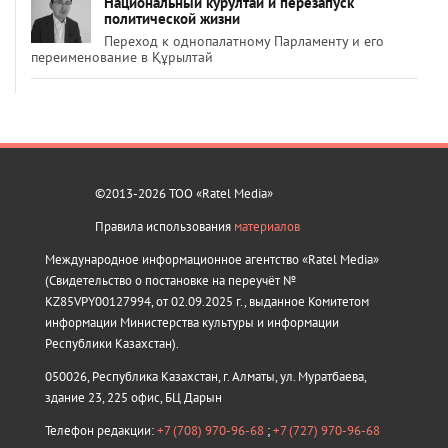
Национальный курултай и перезапуск
политической жизни
Переход к однопалатному Парламенту и его
переименование в Құрылтай
©2013-2026 ТОО «Ratel Media»
Правила использования
материалов
Международное информационное агентство «Ratel Media»
(Свидетельство о постановке на переучёт №
KZ85VPY00127994, от 02.09.2025 г., выданное Комитетом
информации Министерства культуры и информации
Республики Казахстан).
050026, Республика Казахстан, г. Алматы, ул. Муратбаева,
здание 23, 225 офис, БЦ Дарын
Телефон редакции:
+7 (708) 970-96-68
;
+7 (727) 970-96-68