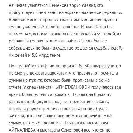
начинает улыбаться. Семёнова зорко следит, кто
присутствует и чем занят на экране онлайн-конференции.
В любой момент процесс может быть остановлен, если
суд не увидел чьё-то лицо в окошке. Можно было бы
посмеяться, вспоминая школьные присказки учителей, из
разряда "а голову ты дома не забыл?", если бы все
собравшиеся не были в суде, где решается судьба людей,
их семей и 5,8 млрд тенге.
Последний из конфликтов произошёл 30 января, аудитор
не смогла доказать адвокатам, что правильно посчитала
суммы контракта, которые были прописаны в её же
отчёте. У специалиста НЫГМЕТЖАНОВОЙ получалось всё
время больше, чем у адвокатов. Цифры она брала из
разных столбцов, весь подсчёт превратился в кашу,
поскольку аудитор меняла свои объяснения. Судья
заявила, что если защитники не могут получить ту же
сумму, то это их проблемы. На что взвилась адвокат
АЙТКАЛИЕВА и высказала Семёновой всё, что ей не