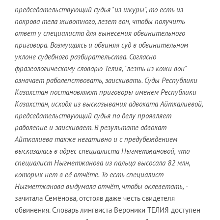
председательствующий судья "из шкуры", то есть из
покрова тела животного, лезет вон, чтобы получить
ответ у специалиста для вынесения обвинительного
приговора. Возмущаясь и обвиняя суд в обвинительном
уклоне судебного разбирательства. Согласно
фразеологическому словарю Телия, "лезть из кожи вон"
означает раболепствовать, заискивать. Суды Республики
Казахстан постановляют приговоры именем Республики
Казахстан, исходя из высказывания адвоката Айткалиевой,
председательствующий судья по делу проявляет
раболепие и заискивает. В результате адвокат
Айткалиева также негативно и с предубеждением
высказалась в адрес специалиста Ныгметжановой, что
специалист Ныгметжанова из пальца высосала 82 млн,
которых нет в её отчёте. То есть специалист
Ныгметжанова выдумала отчёт, чтобы оклеветать,
-
зачитала Семёнова, отстояв даже честь свидетеля
обвинения. Словарь лингвиста Вероники ТЕЛИЯ доступен