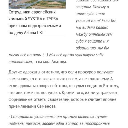
защиты. Почему в
Сотрудники европейских
этом суде этих
компаний SYSTRA и TYPSA
условий нет? Если бы
признаны подозреваемыми
мы видели баланс
по делу Astana LRT
между отношением
суда к защите и к
обвинению, мы бы
могли всё понять. (…) Мы всё время чувствуем себя
виноватыми,
- сказала Акатова.
Другие адвокаты отметили, что если прокурор получает
замечания, то его высказывают всем, а не только ему. А
если адвокаты говорят об этом, то судья сводит всё к тому,
что они тоже так поступают. Кроме того, их не устраивают
формальные ответы свидетелей, которые считает вполне
приемлемыми Семёнова.
- Специалист уклоняется от прямых ответов путём
подмены тезисов, задаём один вопрос, её пространные