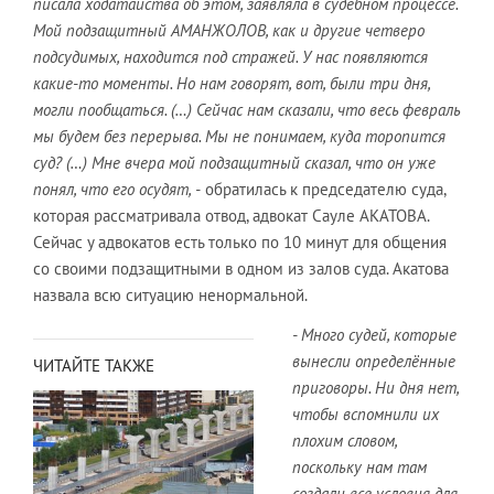
писала ходатайства об этом, заявляла в судебном процессе.
Мой подзащитный АМАНЖОЛОВ, как и другие четверо
подсудимых, находится под стражей. У нас появляются
какие-то моменты. Но нам говорят, вот, были три дня,
могли пообщаться. (…) Сейчас нам сказали, что весь февраль
мы будем без перерыва. Мы не понимаем, куда торопится
суд? (…) Мне вчера мой подзащитный сказал, что он уже
понял, что его осудят, -
обратилась к председателю суда,
которая рассматривала отвод, адвокат Сауле АКАТОВА.
Сейчас у адвокатов есть только по 10 минут для общения
со своими подзащитными в одном из залов суда. Акатова
назвала всю ситуацию ненормальной.
- Много судей, которые
вынесли определённые
ЧИТАЙТЕ ТАКЖЕ
приговоры. Ни дня нет,
чтобы вспомнили их
плохим словом,
поскольку нам там
создали все условия для