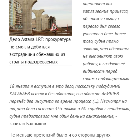
оценивает как
затягивание процесса,
об этом я слышу с
первого дня своего
участия в деле. Более
Дело Astana LRT: прокуратура
того, судья прямо
не смогла добиться
заявила, что адвокаты
экстрадиции сбежавших из
не выполняют свою
страны подозреваемых
работу, а создают её
видимость перед
своими подзащитными.
18 января я вступил в это дело, поскольку подсудимый
КАСАБАЕВ остался без адвоката, его адвокат АБИШЕВ
перенёс два инсульта во время процесса (…). Несмотря на
то, что дело состоит 355 томов и 60 коробок с вещдоками,
судья предоставила мне один день на ознакомление,
-
зачитал Балпыков.
Не меньше претензий было и со стороны других