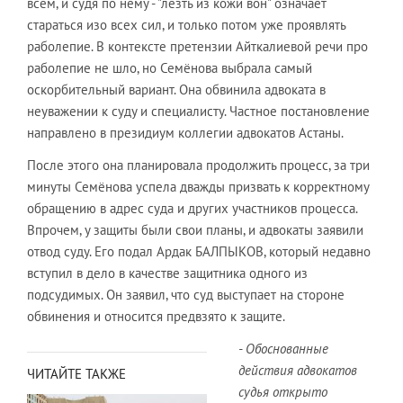
всем, и судя по нему - "лезть из кожи вон" означает
стараться изо всех сил, и только потом уже проявлять
раболепие. В контексте претензии Айткалиевой речи про
раболепие не шло, но Семёнова выбрала самый
оскорбительный вариант. Она обвинила адвоката в
неуважении к суду и специалисту. Частное постановление
направлено в президиум коллегии адвокатов Астаны.
После этого она планировала продолжить процесс, за три
минуты Семёнова успела дважды призвать к корректному
обращению в адрес суда и других участников процесса.
Впрочем, у защиты были свои планы, и адвокаты заявили
отвод суду. Его подал Ардак БАЛПЫКОВ, который недавно
вступил в дело в качестве защитника одного из
подсудимых. Он заявил, что суд выступает на стороне
обвинения и относится предвзято к защите.
- Обоснованные
действия адвокатов
ЧИТАЙТЕ ТАКЖЕ
судья открыто