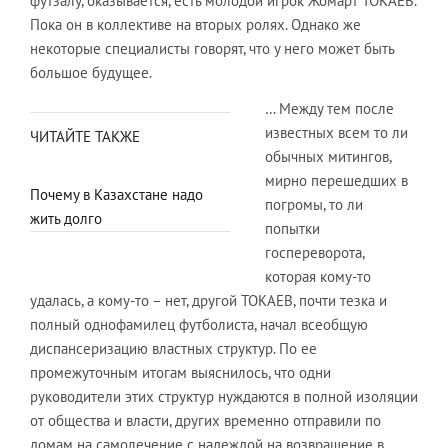
футзалу, оказывается, есть молодой игрок Жомарт ТОКАЕВ.
Пока он в коллективе на вторых ролях. Однако же
некоторые специалисты говорят, что у него может быть
большое будущее.
… Между тем после
известных всем то ли
ЧИТАЙТЕ ТАКЖЕ
обычных митингов,
мирно перешедших в
Почему в Казахстане надо
погромы, то ли
жить долго
попытки
госпереворота,
которая кому-то
удалась, а кому-то – нет, другой ТОКАЕВ, почти тезка и
полный однофамилец футболиста, начал всеобщую
диспансеризацию властных структур. По ее
промежуточным итогам выяснилось, что одни
руководители этих структур нуждаются в полной изоляции
от общества и власти, других временно отправили по
домам на самолечение с надеждой на возвращение в