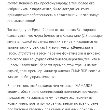
тенге".
Конечно, как простому народу, а тем более его
избранникам в парламенте, было догадаться, кому
принадлежит собственность в Казахстане и на что живут
остальные люди!
Тот же депутат Ерлан Саиров от экспертов Всемирного
банка узнал, что черта бедности в Казахстане (2,8 доллара)
является одной из самых низких в мире и находится на
уровне таких стран, как Нигерия, Ангола,Венесуэла и
Габон. Отсутствие в этом перечне фонетически и духовно
близкого нам Гондураса объясняется, вероятно, тем, что в
"новом Казахстане" берегут пример этой страны на тот
случай, если премьер-министр Алихан СМАИЛОВ совсем
завалит работу правительства.
Впрочем, опытный мажилисмен Аманжан ЖАМАЛОВ,
видимо, объективно оценивающий потенциал премьера,
предлагает не ждать, к чему приведут эксперименты
новых министров, а прямо сейчас ввести по всей стране
продуктовые карточки для семей с низкими доходами,