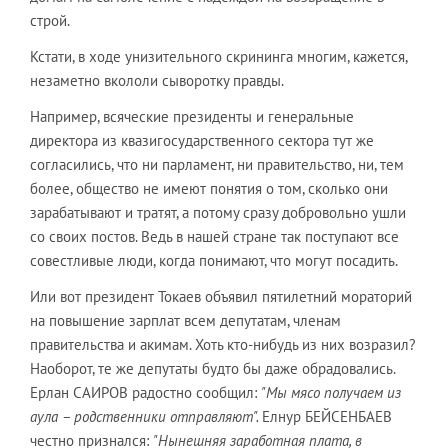
строй.
Кстати, в ходе унизительного скрининга многим, кажется,
незаметно вкололи сыворотку правды.
Например, всяческие президенты и генеральные
директора из квазигосударственного сектора тут же
согласились, что ни парламент, ни правительство, ни, тем
более, общество не имеют понятия о том, сколько они
зарабатывают и тратят, а потому сразу добровольно ушли
со своих постов. Ведь в нашей стране так поступают все
совестливые люди, когда понимают, что могут посадить.
Или вот президент Токаев объявил пятилетний мораторий
на повышение зарплат всем депутатам, членам
правительства и акимам. Хоть кто-нибудь из них возразил?
Наоборот, те же депутаты будто бы даже обрадовались.
Ерлан САИРОВ радостно сообщил:
"Мы мясо получаем из
аула – родственники отправляют".
Елнур БЕЙСЕНБАЕВ
честно признался:
"Нынешняя заработная плата, в