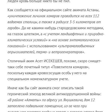
людей кровь больше никто бы не пил.
Как сообщается на официальном сайте акимата Астаны,
«уничтожение личинок комаров проводится на всех 112
водоемах столицы, а также в радиусе 3-5 километров от
города».
Да не какими-нибудь стародедовскими методами,
на глазок шлепком, а
«с учетом ландшафтных и природно-
климатических условий»
и
«на основе энтомологических
показаний»
с использованием
«ультрамалообъемных
опрыскивателей, термо- и ветрогенераторов»
.
Столичный аким Асет ИСЕКЕШЕВ, похоже, скоро снищет-
таки себе почетный титул «Повелителя комаров»,
поскольку каждая кровососущая особь у него на
специальном номенклатурном учете.
Иначе как бы сайт акимата смог описать такой
героический эпизод великой антикоррупционной войны:
«В районе «Алматы» по адресу ул. Янушкевича, дом 12
затоплено подвальное помещение, из-за чего при
визуальном осмотре входных ворот и первого этажа дома