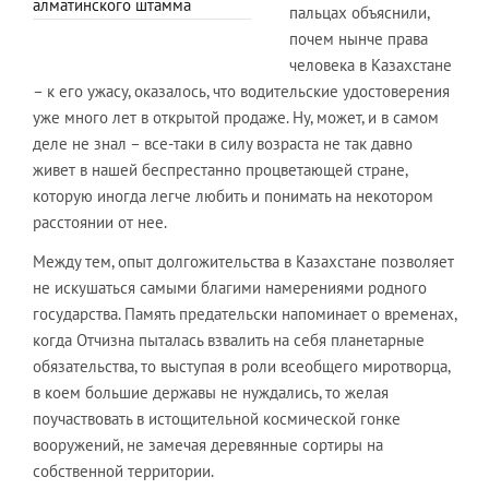
алматинского штамма
пальцах объяснили,
почем нынче права
человека в Казахстане
– к его ужасу, оказалось, что водительские удостоверения
уже много лет в открытой продаже. Ну, может, и в самом
деле не знал – все-таки в силу возраста не так давно
живет в нашей беспрестанно процветающей стране,
которую иногда легче любить и понимать на некотором
расстоянии от нее.
Между тем, опыт долгожительства в Казахстане позволяет
не искушаться самыми благими намерениями родного
государства. Память предательски напоминает о временах,
когда Отчизна пыталась взвалить на себя планетарные
обязательства, то выступая в роли всеобщего миротворца,
в коем большие державы не нуждались, то желая
поучаствовать в истощительной космической гонке
вооружений, не замечая деревянные сортиры на
собственной территории.