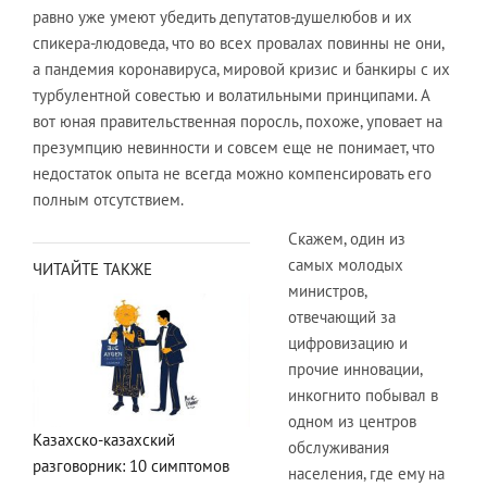
равно уже умеют убедить депутатов-душелюбов и их
спикера-людоведа, что во всех провалах повинны не они,
а пандемия коронавируса, мировой кризис и банкиры с их
турбулентной совестью и волатильными принципами. А
вот юная правительственная поросль, похоже, уповает на
презумпцию невинности и совсем еще не понимает, что
недостаток опыта не всегда можно компенсировать его
полным отсутствием.
Скажем, один из
самых молодых
ЧИТАЙТЕ ТАКЖЕ
министров,
отвечающий за
цифровизацию и
прочие инновации,
инкогнито побывал в
одном из центров
Казахско-казахский
обслуживания
разговорник: 10 симптомов
населения, где ему на