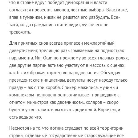
что в стране вдруг победит демократия и власти
согласятся провести, наконец, честные выборы. Власти же,
впав в гуманизм, никак не решатся его разбудить. Все-
таки, когда гражданин спит и видит, лучше его не
тревожить.
Для приятных снов всегда припасен межпартийный
дивертисмент, зрелищно разыгрываемый на подмостках
парламента. Nur Otan по-прежнему во всех главных ролях,
две другие партии активно участвуют в массовых сценах,
как бы изображая торжество народовластия. Обсуждая
президентские инициативы, депутаты несут народу только
правду – аж с три короба. Спикер мажилиса, мучимый
комплексом полноценности, отчитывает пришедших с
отчетом министров как двоечников-школяров – скоро
будет в угол ставить и вызывать родителей. Впрочем, и
есть ведь за что.
Несмотря на то, что логика страдает по всей территории
страны, отдельные государственные старослужащие все