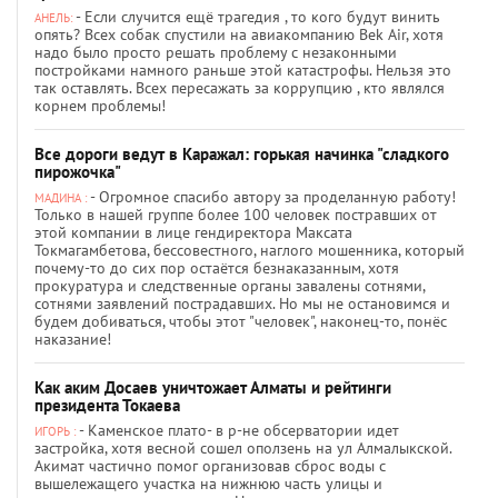
- Если случится ещё трагедия , то кого будут винить
АНЕЛЬ:
опять? Всех собак спустили на авиакомпанию Bek Air, хотя
надо было просто решать проблему с незаконными
постройками намного раньше этой катастрофы. Нельзя это
так оставлять. Всех пересажать за коррупцию , кто являлся
корнем проблемы!
Все дороги ведут в Каражал: горькая начинка "сладкого
пирожочка"
- Огромное спасибо автору за проделанную работу!
МАДИНА :
Только в нашей группе более 100 человек постравших от
этой компании в лице гендиректора Максата
Токмагамбетова, бессовестного, наглого мошенника, который
почему-то до сих пор остаётся безнаказанным, хотя
прокуратура и следственные органы завалены сотнями,
сотнями заявлений пострадавших. Но мы не остановимся и
будем добиваться, чтобы этот "человек", наконец-то, понёс
наказание!
Как аким Досаев уничтожает Алматы и рейтинги
президента Токаева
- Каменское плато- в р-не обсерватории идет
ИГОРЬ :
застройка, хотя весной сошел оползень на ул Алмалыкской.
Акимат частично помог организовав сброс воды с
вышележащего участка на нижнюю часть улицы и