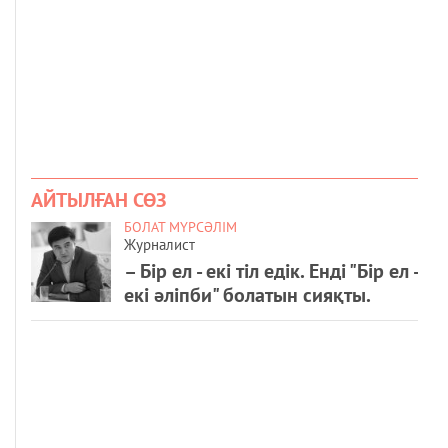
АЙТЫЛҒАН СӨЗ
БОЛАТ МҮРСӘЛІМ
Журналист
– Бір ел - екі тіл едік. Енді "Бір ел -
екі әліпби" болатын сияқты.