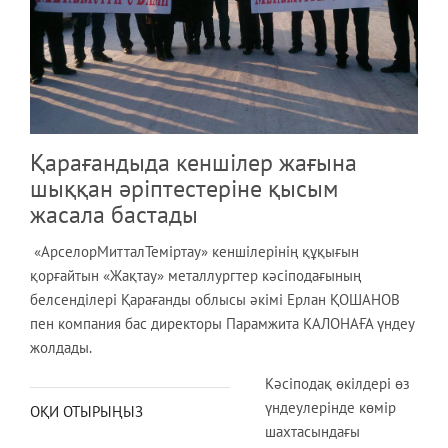
Қарағандыда кеншілер жағына
шыққан әріптестеріне қысым
жасала бастады
«АрселорМитталТеміртау» кеншілерінің құқығын
қорғайтын «Жақтау» металлургтер кәсіподағының
белсенділері Қарағанды облысы әкімі Ерлан ҚОШАНОВ
пен компания бас директоры Парамжита КАЛОНАҒА үндеу
жолдады.
Кәсіподақ өкілдері өз
үндеулерінде көмір
ОҚИ ОТЫРЫҢЫЗ
шахтасындағы