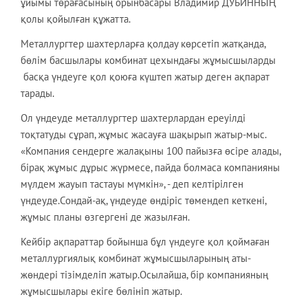
ұйымы төрағасының орынбасары Владимир ДУБИННЫҢ
қолы қойылған құжатта.
Металлургтер шахтерларға қолдау көрсетіп жатқанда,
бөлім басшылары комбинат цехындағы жұмысшыларды
басқа үндеуге қол қоюға күштеп жатыр деген ақпарат
тарады.
Ол үндеуде металлургтер шахтерлардан ереуілді
тоқтатуды сұрап, жұмыс жасауға шақырып жатыр-мыс.
«Компания сендерге жалақыны 100 пайызға өсіре алады,
бірақ жұмыс дұрыс жүрмесе, пайда болмаса компанияны
мүлдем жауып тастауы мүмкін», - деп келтірілген
үндеуде.Сондай-ақ, үндеуде өндіріс төмендеп кеткені,
жұмыс планы өзгергені де жазылған.
Кейбір ақпараттар бойынша бұл үндеуге қол қоймаған
металлургиялық комбинат жұмысшыларының аты-
жөндері тізімделіп жатыр.Осылайша, бір компанияның
жұмысшылары екіге бөлініп жатыр.