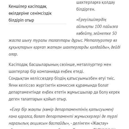
шахтерларға қолдау
Кеншілер кәсіподақ
білдірген.
өкілдеріне сенімсіздік
«Ереуілшілердің
білдіріп отыр
айлықты 100 пайызға
көбейту, зейнетке 50
жаста шығу туралы талаптары дұрыс. Металлургтер өз
құқықтарын қорғап жатқан шахтерларды қолдайды», дейді
олар.
Кәсіподақ басшыларының сөзінше, металлургтер мен
шахтерлар бір компанияда еңбек етеді.
Сондықтан келіссөздер біздің қатысуымызбен өтуі тиіс.
Яғни келіссөз жүргізетін комиссия құрамында болат
департаментінде еңбек ететін жұмысшылар да болу керек
деген талаптарын қойып отыр.
«Егер бір жақты (көмір департаментінің қатысуымен)
ғана қаралса, болат департаменті жұмыскерлері де түрлі
наразылық акциясын бастайды»,
- делінген «Жақтау»