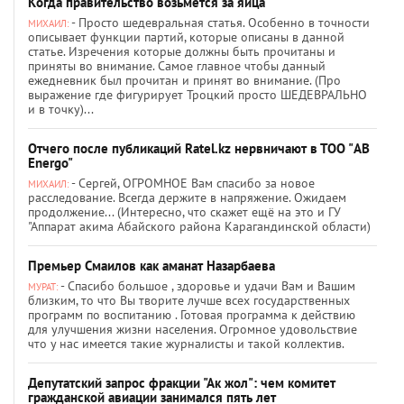
Когда правительство возьмётся за яйца
- Просто шедевральная статья. Особенно в точности
МИХАИЛ:
описывает функции партий, которые описаны в данной
статье. Изречения которые должны быть прочитаны и
приняты во внимание. Самое главное чтобы данный
ежедневник был прочитан и принят во внимание. (Про
выражение где фигурирует Троцкий просто ШЕДЕВРАЛЬНО
и в точку)...
Отчего после публикаций Ratel.kz нервничают в ТОО "AB
Energo"
- Сергей, ОГРОМНОЕ Вам спасибо за новое
МИХАИЛ:
расследование. Всегда держите в напряжение. Ожидаем
продолжение... (Интересно, что скажет ещё на это и ГУ
"Аппарат акима Абайского района Карагандинской области)
Премьер Смаилов как аманат Назарбаева
- Спасибо большое , здоровье и удачи Вам и Вашим
МУРАТ:
близким, то что Вы творите лучше всех государственных
программ по воспитанию . Готовая программа к действию
для улучшения жизни населения. Огромное удовольствие
что у нас имеется такие журналисты и такой коллектив.
Депутатский запрос фракции "Ак жол": чем комитет
гражданской авиации занимался пять лет