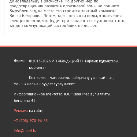
домовладельцу в расчистке. Но других мер по
предотвращению развития оползневой зоны не принято.
Вырублен сад, на месте его строится элитный комплекс
Вилла Белгравиа. Летом, здесь нехватка воды, отключения
электроэнергии, что будет при вводе в эксплуатацию этого,
т.к.доп коммуникаций застройщик не делает.
©2013-2026 ИП «Бендицкий Г». Барлық құқықтары
қорғалған
Кез-келген материалды пайдалану үшін сайттың
меншік иесінен рұқсат сұрау қажет.
Информационное агентство ТОО "Ratel Media", г. Алматы,
Бегалина, 42
Реклама
на сайте
+7-(708)-970-96-68
info@ratel.kz