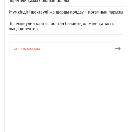
Төреғали қажы болатын болды
Мүмкіндігі шектеулі жандарды қолдау – қоғамның парызы
Тіс емдеуден қайтыс болған баланың өліміне қатысты
жаңа деректер
БАРЛЫҚ МАҚАЛА