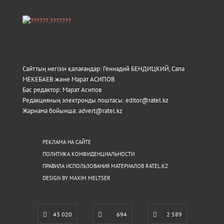
Сайттың негізін қалағандар: Геннадий БЕНДИЦКИЙ, Сапа
МЕКЕБАЕВ және Марат АСИПОВ
Бас редактор: Марат Асипов
Редакцияның электронды поштасы: editor@ratel.kz
Жарнама бойынша: advert@ratel.kz
РЕКЛАМА НА САЙТЕ
ПОЛИТИКА КОНФИДЕНЦИАЛЬНОСТИ
ПРАВИЛА ИСПОЛЬЗОВАНИЯ МАТЕРИАЛОВ RATEL.KZ
DESIGN BY MAXIM MELTSER
43 020
694
2 589