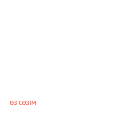
ӨЗ СӨЗІМ