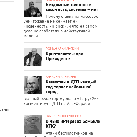
Бездомные животные:
закон есть, системы – нет
Почему ставка на массовое
уничтожение не снижает ни
численность, ни риски, и что на самом
деле не сработало в действующей
модели
РОМАН АЛЬМАНСКИЙ
Криптоплатеж при
Президенте
АЛЕКСЕЙ АЛЕКСЕЕВ
Казахстан в ДТП каждый
год теряет небольшой
город
Главный редактор журнала «За рулём»
комментирует ДТП на Аль-Фараби
уралы
ВЯЧЕСЛАВ ЩЕКУНСКИХ
В чьих интересах бомбили
КТК?
Атаки беспилотников на