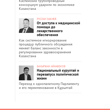
Каспийский трубопроводный
консорциум ударили по экономике
Казахстана
РУСЛАН ЗАКИЕВ
От доступа к медицинской
помощи до
лекарственного
обеспечения
Как системное игнорирование
процедур публичного обсуждения
меняет баланс законности в
регулировании здравоохранения
Казахстана
БАУЫРЖАН АЙНАБЕКОВ
Национальный курултай и
перезапуск политической
жизни
Переход к однопалатному Парламенту
и его переименование в Құрылтай