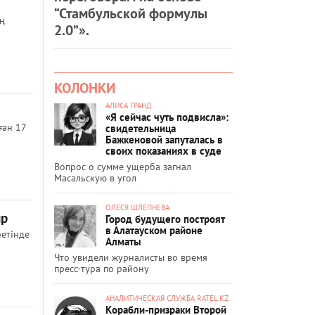
“Стамбульской формулы
ң
2.0”».
КОЛОНКИ
АЛИСА ГРАНД
«Я сейчас чуть подвисла»:
ған 17
свидетельница
Бажкеновой запуталась в
своих показаниях в суде
Вопрос о сумме ущерба загнал
Масальскую в угол
ОЛЕСЯ ШЛЕПНЕВА
ыр
Город будущего построят
в Алатауском районе
ретінде
Алматы
Что увидели журналисты во время
пресс-тура по району
АНАЛИТИЧЕСКАЯ СЛУЖБА RATEL.KZ
Корабли-призраки Второй