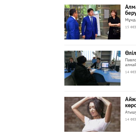
Алм
бер
Мұнда
15 ФЕВ
Өліл
Павло
алмай
14 ФЕВ
Айж
көр
Атыш
14 ФЕВ