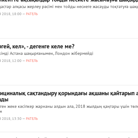
астар алқасы жерлеу рәсімі мен тойды несиеге жасауды тоқтатуға ша
 2018, 18:00 —
РАТЕЛЬ
гей, кел», - дегенге келе ме?
кімді Астана шақырғанымен, Лондон жібермейді
 2018, 12:00 —
РАТЕЛЬ
ициналық сақтандыру қорындағы ақшаны қайтарып 
ады
ген жеке кәсіпкер жарнаны алдын ала, 2018 жылдың қаңтары үшін төл
н
 2018, 13:30 —
РАТЕЛЬ