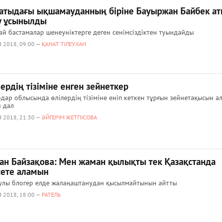
атыдағы ықшамауданның біріне Бауыржан Байбек а
у ұсынылды
й бастамалар шенеуніктерге деген сенімсіздіктен туындайды
 2018, 09:00 —
ҚАНАТ ТІЛЕУХАН
ердің тізіміне енген зейнеткер
дар облысында өлілердің тізіміне еніп кеткен тұрғын зейнетақысын а
 дал
 2018, 21:30 —
ӘЙГЕРІМ ЖЕТПІСОВА
ан Байзақова: Мен жаман қылықты тек Қазақстанда
сете аламын
улы блогер елде жалаңаштанудан қысылмайтынын айтты
 2018, 18:00 —
РАТЕЛЬ