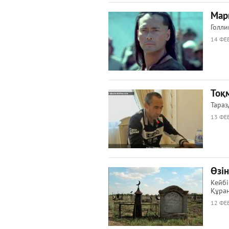
Марк
Голли
14 ФЕВ
Тоқ
Тараз
13 ФЕВ
Өзі
Кейбі
Құран
12 ФЕВ