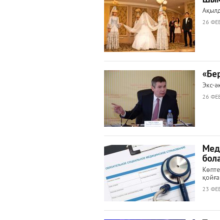
Ақылд
26 ФЕВ
«Бер
Экс-ә
26 ФЕВ
Мед
бол
Көпте
қойға
23 ФЕВ