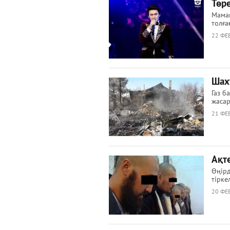
Төр
Маман
толға
22 ФЕВ
Шах
Газ б
жасар
21 ФЕВ
Ақт
Өңірд
тірке
20 ФЕВ