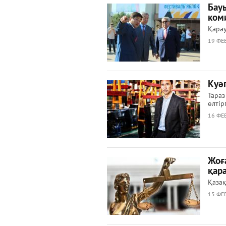
Бау
ком
Қарау
19 ФЕВ
Куәг
Тараз
өлтір
16 ФЕВ
Жоғ
қара
Қазақ
15 ФЕВ