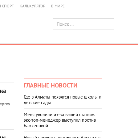
И СПОРТ
КАЛЬКУЛЯТОР
В МИРЕ
ГЛАВНЫЕ НОВОСТИ
аңа
Где в Алматы появятся новые школы и
детские сады
ергеу
Меня уволили из-за вашей статьи»:
экс-топ-менеджер выступил против
Бажкеновой
ды
Новый символ спортивного Алматы: в