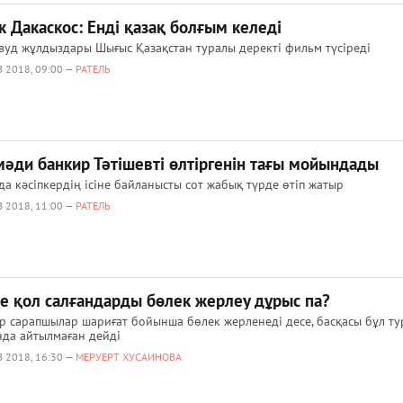
 Дакаскос: Енді қазақ болғым келеді
вуд жұлдыздары Шығыс Қазақстан туралы деректі фильм түсіреді
 2018, 09:00 —
РАТЕЛЬ
мәди банкир Тәтішевті өлтіргенін тағы мойындады
да кәсіпкердің ісіне байланысты сот жабық түрде өтіп жатыр
 2018, 11:00 —
РАТЕЛЬ
не қол салғандарды бөлек жерлеу дұрыс па?
р сарапшылар шариғат бойынша бөлек жерленеді десе, басқасы бұл т
да айтылмаған дейді
 2018, 16:30 —
МЕРУЕРТ ХУСАИНОВА