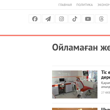
ГЛАВНАЯ
ПОЛИТИКА
ЭКОНО
Ойламаған ж
Тіс
дер
Қарағ
амал
27 ФЕВ
Шым