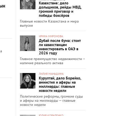
Казахстане: дело
тын
дольщиков, рейды МВД,
громкий приговор и
победы боксёров
Главные новости Казахстана и мира
выпуске
ИРИНА МИРОНОВА
Дубай после бума: стоит
ли казахстанцам
инвестировать в ОАЭ в
ла
2026 году
Главное преимущество недвижимости –
наличие реального актива
ЛИЛИЯ МАНЬШИНА
Курултай, дело Борейко,
амнистия и аферы на
миллиарды: главные
новости недели
Политические реформы, громкие суды
и аферы на миллиарды — главные
новости недели
ЮЛИЯ КОВАЛЕНКО