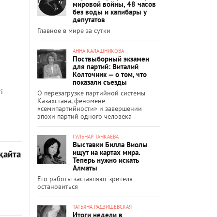
мировой войны, 48 часов
без воды и капибары у
депутатов
Главное в мире за сутки
АННА КАЛАШНИКОВА
Поствыборный экзамен
для партий: Виталий
Колточник — о том, что
показали съезды
і
О перезагрузке партийной системы
Казахстана, феномене
«семипартийности» и завершении
эпохи партий одного человека
ГУЛЬНАР ТАНКАЕВА
Выставки Билла Виолы
ищут на картах мира.
қайта
Теперь нужно искать
Алматы
Его работы заставляют зрителя
остановиться
ТАТЬЯНА РАДЗИШЕВСКАЯ
Итоги недели в