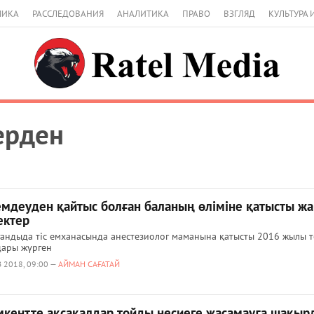
МИКА
РАССЛЕДОВАНИЯ
АНАЛИТИКА
ПРАВО
ВЗГЛЯД
КУЛЬТУРА 
ерден
 емдеуден қайтыс болған баланың өліміне қатысты ж
ектер
андыда тіс емханасында анестезиолог маманына қатысты 2016 жылы т
дары жүрген
 2018, 09:00 —
АЙМАН САҒАТАЙ
кентте ақсақалдар тойды несиеге жасамауға шақыр