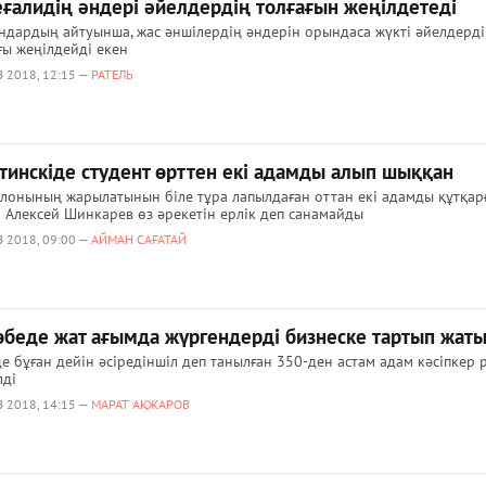
еғалидің әндері әйелдердің толғағын жеңілдетеді
дардың айтуынша, жас әншілердің әндерін орындаса жүкті әйелдерді
ғы жеңілдейді екен
 2018, 12:15 —
РАТЕЛЬ
тинскіде студент өрттен екі адамды алып шыққан
алонының жарылатынын біле тұра лапылдаған оттан екі адамды құтқар
 Алексей Шинкарев өз әрекетін ерлік деп санамайды
 2018, 09:00 —
АЙМАН САҒАТАЙ
өбеде жат ағымда жүргендерді бизнеске тартып жат
е бұған дейін әсіредіншіл деп танылған 350-ден астам адам кәсіпкер 
лді
 2018, 14:15 —
МАРАТ АҚЖАРОВ