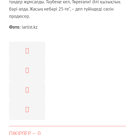
түндер жұмсалды. Тәубеңе кел, Төреғали! Әлі қызықтың
бәрі алда. Жасың небәрі 25-те”, – деп түйіндеді сөзін
продюсер.
Фото:
iartist.kz
ПІКІРЛЕР — 0