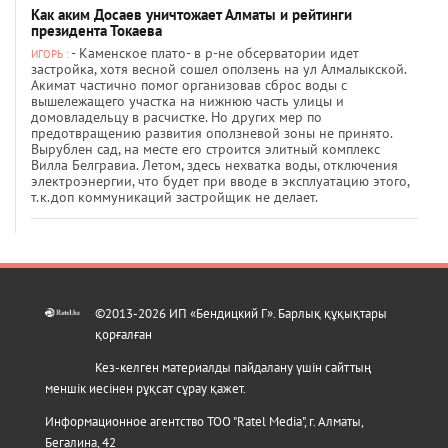
Как аким Досаев уничтожает Алматы и рейтинги
президента Токаева
- Каменское плато- в р-не обсерватории идет
ИГОРЬ :
застройка, хотя весной сошел оползень на ул Алмалыкской.
Акимат частично помог организовав сброс воды с
вышележащего участка на нижнюю часть улицы и
домовладельцу в расчистке. Но других мер по
предотвращению развития оползневой зоны не принято.
Вырублен сад, на месте его строится элитный комплекс
Вилла Белгравиа. Летом, здесь нехватка воды, отключения
электроэнергии, что будет при вводе в эксплуатацию этого,
т.к.доп коммуникаций застройщик не делает.
©2013-2026 ИП «Бендицкий Г». Барлық құқықтары
қорғалған
Кез-келген материалды пайдалану үшін сайттың
меншік иесінен рұқсат сұрау қажет.
Информационное агентство ТОО "Ratel Media", г. Алматы,
Бегалина, 42