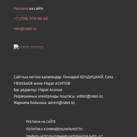
Реклама
на сайте
+7-(708)-970-96-68
info@ratel.kz
Сайттың негізін қалағандар: Геннадий БЕНДИЦКИЙ, Сапа
МЕКЕБАЕВ және Марат АСИПОВ
Бас редактор: Марат Асипов
Редакцияның электронды поштасы: editor@ratel.kz
Жарнама бойынша: advert@ratel.kz
РЕКЛАМА НА САЙТЕ
ПОЛИТИКА КОНФИДЕНЦИАЛЬНОСТИ
ПРАВИЛА ИСПОЛЬЗОВАНИЯ МАТЕРИАЛОВ RATEL.KZ