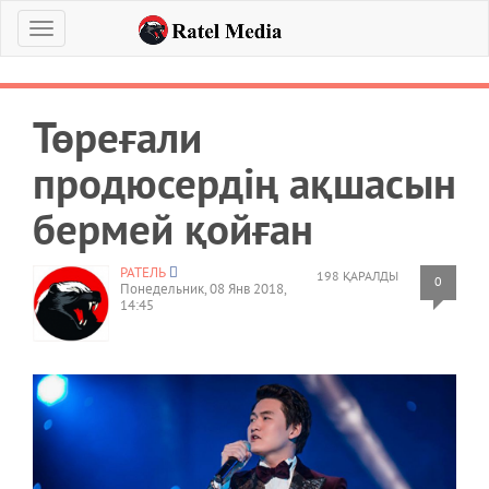
Меню
Төреғали
продюсердің ақшасын
бермей қойған
РАТЕЛЬ
198 ҚАРАЛДЫ
0
Понедельник, 08 Янв 2018,
14:45