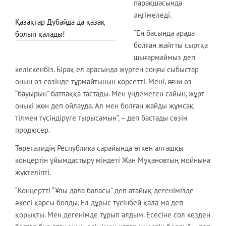
парақшасында
әңгімеледі.
Қазақтар Дубайда да қазақ
“Ең басында арада
болып қалады!
болған жайтты сыртқа
шығармаймыз деп
келіскенбіз. Бірақ ел арасында жүрген соңғы сыбыстар
оның өз сөзінде тұрмайтынын көрсетті. Мені, яғни өз
“бауырын” батпаққа тастады. Мен үндемеген сайын, жұрт
оныкі жөн деп ойлауда. Ал мен болған жайды жұмсақ
тілмен түсіндіруге тырысамын”, – деп бастады сөзін
продюсер.
Төреғалидің Республика сарайында өткен алғашқы
концертін ұйымдастыру міндеті Жан Мұқановтың мойнына
жүктеліпті.
“Концертті “Ұлы дала баласы” деп атайық дегенімізде
әкесі қарсы болды. Ел дұрыс түсінбей қала ма деп
қорықты. Мен дегенімде тұрып алдым. Есесіне сол кезден