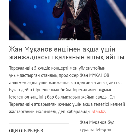
Жан Мұқанов әншімен ақша үшін
жанжалдасып қалғанын ашық айтты
Төреғалидің 5 күндік концерті мен үйлену тойын
ұйымдастырған отандық продюсер Жан МҰҚАНОВ
әншімен ақша үшін жанжалдасып қалғанын ашық айтты.
Бұған дейін бірнеше жыл бойы Төреғалимен жұмыс
істеген ол әншінің бар былықтарын жайып салды. Ол
Төреғалидің атқарылған жұмыс үшін ақша төлегісі келмей
жалтарғанын мәлімдеді, деп хабарлайды
Stan.kz.
Жан Мұқанов бұл
туралы Telegram
ОҚИ ОТЫРЫҢЫЗ