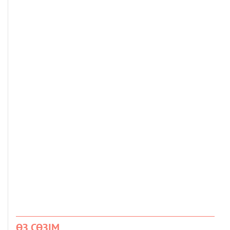
ӨЗ СӨЗІМ