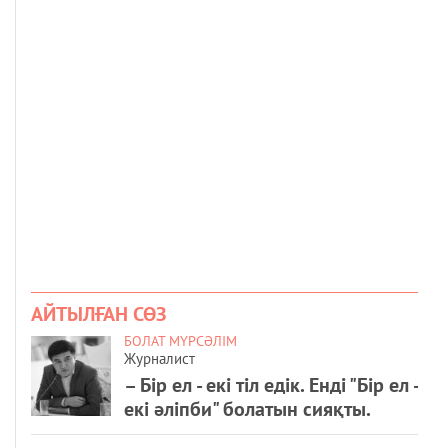
АЙТЫЛҒАН СӨЗ
БОЛАТ МҮРСӘЛІМ
Журналист
– Бір ел - екі тіл едік. Енді "Бір ел -
екі әліпби" болатын сияқты.