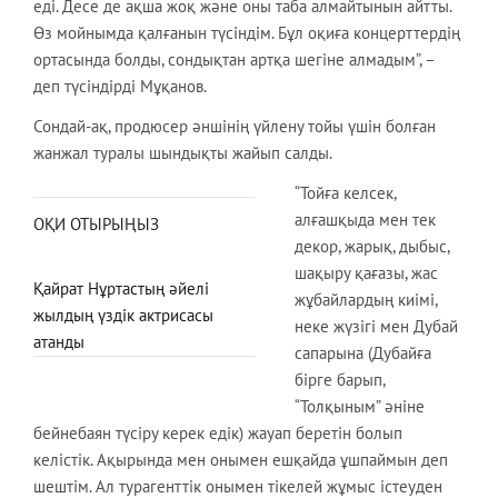
еді. Десе де ақша жоқ және оны таба алмайтынын айтты.
Өз мойнымда қалғанын түсіндім. Бұл оқиға концерттердің
ортасында болды, сондықтан артқа шегіне алмадым”, –
деп түсіндірді Мұқанов.
Сондай-ақ, продюсер әншінің үйлену тойы үшін болған
жанжал туралы шындықты жайып салды.
“Тойға келсек,
алғашқыда мен тек
ОҚИ ОТЫРЫҢЫЗ
декор, жарық, дыбыс,
шақыру қағазы, жас
Қайрат Нұртастың әйелі
жұбайлардың киімі,
жылдың үздік актрисасы
неке жүзігі мен Дубай
атанды
сапарына (Дубайға
бірге барып,
“Толқыным” әніне
бейнебаян түсіру керек едік) жауап беретін болып
келістік. Ақырында мен онымен ешқайда ұшпаймын деп
шештім. Ал турагенттік онымен тікелей жұмыс істеуден