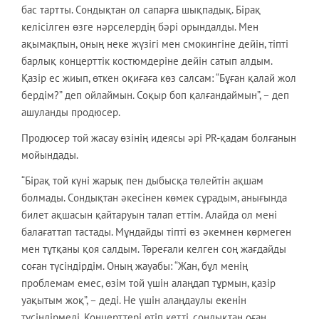
бас тартты. Сондықтан ол сапарға шықпадық. Бірақ
келісілген өзге нәрселердің бәрі орындалды. Мен
ақымақпын, оның неке жүзігі мен смокингіне дейін, тіпті
барлық концерттік костюмдеріне дейін сатып алдым.
Қазір ес жиып, өткен оқиғаға көз салсам: “Бұған қалай жол
бердім?” деп ойлаймын. Соқыр боп қалғандаймын”, – деп
ашуланды продюсер.
Продюсер той жасау өзінің идеясы әрі PR-қадам болғанын
мойындады.
“Бірақ той күні жарық пен дыбысқа төлейтін ақшам
болмады. Сондықтан әкесінен көмек сұрадым, анығында
билет ақшасын қайтаруын талап еттім. Алайда ол мені
балағаттап тастады. Мұндайды тіпті өз әкемнен көрмеген
мен тұтқаны қоя салдым. Төреғали келген соң жағдайды
соған түсіндірдім. Оның жауабы: “Жан, бұл менің
проблемам емес, өзім той үшін алаңдап тұрмын, қазір
уақытым жоқ”, – деді. Не үшін алаңдаулы екенін
түсіндірмеді. Концерттері өтіп кетті, сондықтан оған