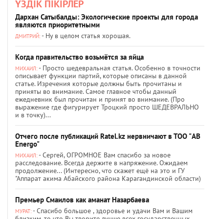
ҮЗДІК ПІКІРЛЕР
Дархан Сатыбалды: Экологические проекты для города
являются приоритетными
- Ну в целом статья хорошая.
ДМИТРИЙ:
Когда правительство возьмётся за яйца
- Просто шедевральная статья. Особенно в точности
МИХАИЛ:
описывает функции партий, которые описаны в данной
статье. Изречения которые должны быть прочитаны и
приняты во внимание. Самое главное чтобы данный
ежедневник был прочитан и принят во внимание. (Про
выражение где фигурирует Троцкий просто ШЕДЕВРАЛЬНО
и в точку)...
Отчего после публикаций Ratel.kz нервничают в ТОО "AB
Energo"
- Сергей, ОГРОМНОЕ Вам спасибо за новое
МИХАИЛ:
расследование. Всегда держите в напряжение. Ожидаем
продолжение... (Интересно, что скажет ещё на это и ГУ
"Аппарат акима Абайского района Карагандинской области)
Премьер Смаилов как аманат Назарбаева
- Спасибо большое , здоровье и удачи Вам и Вашим
МУРАТ:
близким, то что Вы творите лучше всех государственных