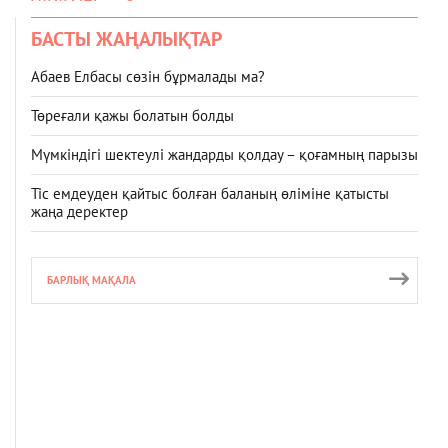
БАСТЫ ЖАҢАЛЫҚТАР
Абаев Елбасы сөзін бұрмалады ма?
Төреғали қажы болатын болды
Мүмкіндігі шектеулі жандарды қолдау – қоғамның парызы
Тіс емдеуден қайтыс болған баланың өліміне қатысты
жаңа деректер
БАРЛЫҚ МАҚАЛА