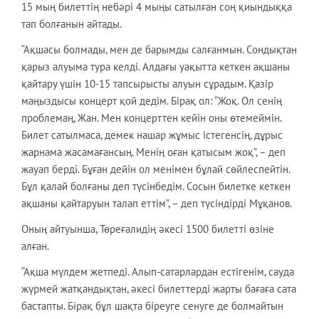
15 мың билеттің небәрі 4 мыңы сатылған соң қиындыққа
тап болғанын айтады.
“Ақшасы болмады, мен де барымды салғанмын. Сондықтан
қарыз алуыма тура келді. Алдағы уақытта кеткен ақшаны
қайтару үшін 10-15 тапсырысты алуын сұрадым. Қазір
маңыздысы концерт қой дедім. Бірақ ол: “Жоқ. Ол сенің
проблемаң, Жан. Мен концерттен кейін оны өтемеймін.
Билет сатылмаса, демек нашар жұмыс істегенсің, дұрыс
жарнама жасамағансың. Менің оған қатысым жоқ”, – деп
жауап берді. Бұған дейін ол менімен бұлай сөйлеспейтін.
Бұл қалай болғаны деп түсінбедім. Сосын билетке кеткен
ақшаны қайтаруын талап еттім”, – деп түсіндірді Мұқанов.
Оның айтуынша, Төреғалидің әкесі 1500 билетті өзіне
алған.
“Ақша мүлдем жетпеді. Алып-сатарлардан естігенім, сауда
жүрмей жатқандықтан, әкесі билеттерді жарты бағаға сата
бастапты. Бірақ бұл шақта біреуге сенуге де болмайтын