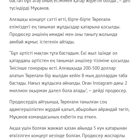
бастап бұл атау оның есімімен қатар жүретін болды”, – деп
түсіндірді Мұқанов.
Алғашқы концерт сәтті өтті, бірте-бірте Төреғали
еліміздегі ең танымал жұлдыздар қатарына қосылды.
Продюсер әншінің имиджі мен оны таныту жолында
аянбай жұмыс істегенін айтады.
“Бұл әртісті мақтан тұта бастадым. Екі жыл ішінде ол
қатардағы әртістен ең танымал әншілер тізіміне қосылды.
Тиісінше гонорары өсті. Алғашқыда 200-500 доллар
алатын Төреғали бір жылдан кейін 8 мың доллардан таба
бастады. Нағыз жұлдызға айналды. Оған Instagram-дағы 2
миллион оқырман дәлел бола алады”, — дейді продюсер.
Продюсердің айтуынша, Төреғали танылған соң
адамгершіліктен жұрдай қалып, абыройын айрандай төгіп,
Мұқанов командасының еңбегін еш еткен.
Ақша үшін болған жанжал қазан айында 5 күн қатарынан
өткізілген концерт кезінде болған. Продюсер жоспарлы