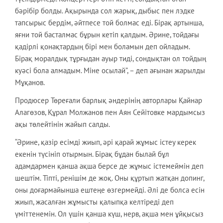
бәрібір болды. Ақырында сол жарық, дыбыс пен лэдке
тапсырыс бердім, әйтпесе той болмас еді. Бірақ артынша,
яғни той басталмас бұрын кетіп қалдым. Әрине, тойдағы
қадірлі қонақтардың бірі мен боламын деп ойладым.
Бірақ моралдық тұрғыдан ауыр тиді, сондықтан ол тойдың
куәсі бола алмадым. Міне осылай”, – деп ағынан жарылды
Мұқанов.
Продюсер Төреғали барлық әндерінің авторлары Қайнар
Алагөзов, Құрал Молжанов пен Аян Сейітовке мардымсыз
ақы төлейтінін жайып салды.
“Әрине, қазір есімді жиып, әрі қарай жұмыс істеу керек
екенін түсініп отырмын. Бірақ бұдан былай бұл
адамдармен қанша ақша берсе де жұмыс істемеймін деп
шештім. Тіпті, ренішім де жоқ. Оны құртып жатқан допинг,
оны доғармайынша ештеңе өзгермейді. Әлі де болса есін
жиып, жасалған жұмысты қалыпқа келтіреді деп
үміттенемін. Ол үшін қанша күш, нерв, ақша мен ұйқысыз