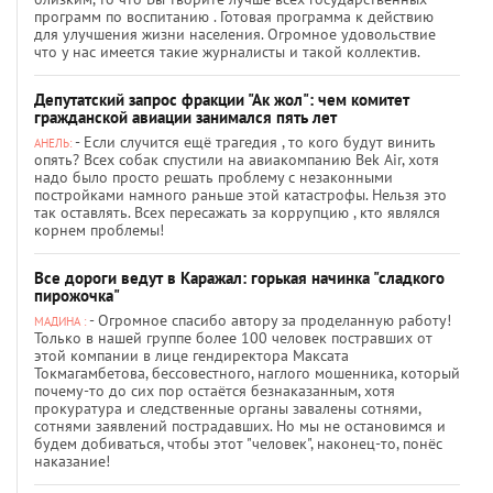
программ по воспитанию . Готовая программа к действию
для улучшения жизни населения. Огромное удовольствие
что у нас имеется такие журналисты и такой коллектив.
Депутатский запрос фракции "Ак жол": чем комитет
гражданской авиации занимался пять лет
- Если случится ещё трагедия , то кого будут винить
АНЕЛЬ:
опять? Всех собак спустили на авиакомпанию Bek Air, хотя
надо было просто решать проблему с незаконными
постройками намного раньше этой катастрофы. Нельзя это
так оставлять. Всех пересажать за коррупцию , кто являлся
корнем проблемы!
Все дороги ведут в Каражал: горькая начинка "сладкого
пирожочка"
- Огромное спасибо автору за проделанную работу!
МАДИНА :
Только в нашей группе более 100 человек постравших от
этой компании в лице гендиректора Максата
Токмагамбетова, бессовестного, наглого мошенника, который
почему-то до сих пор остаётся безнаказанным, хотя
прокуратура и следственные органы завалены сотнями,
сотнями заявлений пострадавших. Но мы не остановимся и
будем добиваться, чтобы этот "человек", наконец-то, понёс
наказание!