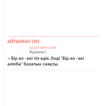
АЙТЫЛҒАН СӨЗ
БОЛАТ МҮРСӘЛІМ
Журналист
– Бір ел - екі тіл едік. Енді "Бір ел - екі
әліпби" болатын сияқты.