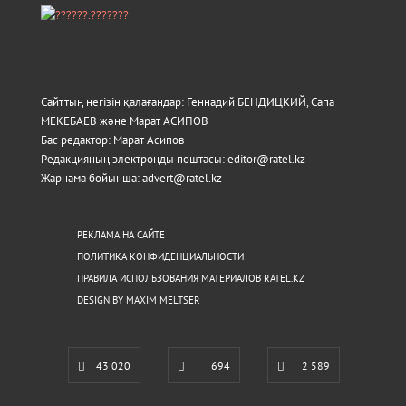
Сайттың негізін қалағандар: Геннадий БЕНДИЦКИЙ, Сапа
МЕКЕБАЕВ және Марат АСИПОВ
Бас редактор: Марат Асипов
Редакцияның электронды поштасы: editor@ratel.kz
Жарнама бойынша: advert@ratel.kz
РЕКЛАМА НА САЙТЕ
ПОЛИТИКА КОНФИДЕНЦИАЛЬНОСТИ
ПРАВИЛА ИСПОЛЬЗОВАНИЯ МАТЕРИАЛОВ RATEL.KZ
DESIGN BY MAXIM MELTSER
43 020
694
2 589