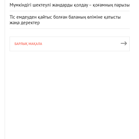
Мүмкіндігі шектеулі жандарды қолдау – қоғамның парызы
Тіс емдеуден қайтыс болған баланың өліміне қатысты
жаңа деректер
БАРЛЫҚ МАҚАЛА