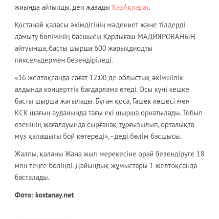
жиында айтылды, деп жазады
ҚазАқпарат
.
Қостанай қаласы әкімдігінің мәдениет және тілдерді
дамыту бөлімінің басшысы Қарлығаш МАДИЯРОВАНЫҢ
айтуынша, басты шырша 600 жарықдиодты
пиксельдермен безендіріледі.
«16 желтоқсанда сағат 12:00-де облыстық әкімшілік
алдында концерттік бағдарлама өтеді. Осы күні кешке
басты шырша жағылады. Бұған қоса, Гашек көшесі мен
КСК шағын ауданында тағы екі шырша орнатылады. Тобыл
өзенінің жағалауында сырғанақ тұрғызылып, орталықта
мұз қалашығы бой көтереді», - деді бөлім басшысы.
Жалпы, қаланы Жаңа жыл мерекесіне орай безендіруге 18
млн теңге бөлінді. Дайындық жұмыстары 1 желтоқсанда
басталады.
Фото: kostanay.net