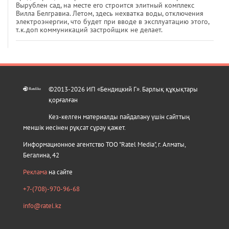
Вырублен сад, на месте его строится элитный комплекс
Вилла Белгравиа. Летом, здесь нехватка воды, отключения
электроэнергии, что будет при вводе в эксплуатацию этого,
т.к.доп коммуникаций застройщик не делает.
©2013-2026 ИП «Бендицкий Г». Барлық құқықтары
қорғалған
Кез-келген материалды пайдалану үшін сайттың
меншік иесінен рұқсат сұрау қажет.
Информационное агентство ТОО "Ratel Media", г. Алматы,
Бегалина, 42
Реклама
на сайте
+7-(708)-970-96-68
info@ratel.kz