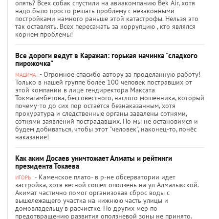
опять? Всех собак спустили на авиакомпанию Bek Air, хотя
надо было просто решать проблему с незаконными
постройками намного раньше этой катастрофы. Нельзя это
так оставлять. Всех пересажать за коррупцию , кто являлся
корнем проблемы!
Все дороги ведут в Каражал: горькая начинка "сладкого
пирожочка"
- Огромное спасибо автору за проделанную работу!
МАДИНА :
Только в нашей группе более 100 человек постравших от
этой компании в лице гендиректора Максата
Токмагамбетова, бессовестного, наглого мошенника, который
почему-то до сих пор остаётся безнаказанным, хотя
прокуратура и следственные органы завалены сотнями,
сотнями заявлений пострадавших. Но мы не остановимся и
будем добиваться, чтобы этот "человек", наконец-то, понёс
наказание!
Как аким Досаев уничтожает Алматы и рейтинги
президента Токаева
- Каменское плато- в р-не обсерватории идет
ИГОРЬ :
застройка, хотя весной сошел оползень на ул Алмалыкской.
Акимат частично помог организовав сброс воды с
вышележащего участка на нижнюю часть улицы и
домовладельцу в расчистке. Но других мер по
предотвращению развития оползневой зоны не принято.