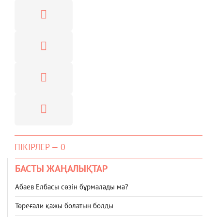
ПІКІРЛЕР — 0
БАСТЫ ЖАҢАЛЫҚТАР
Абаев Елбасы сөзін бұрмалады ма?
Төреғали қажы болатын болды