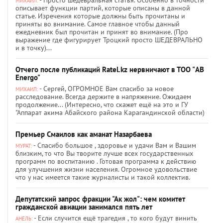
- Просто шедевральная статья. Особенно в точности
МИХАИЛ:
описывает функции партий, которые описаны в данной
статье. Изречения которые должны быть прочитаны и
приняты во внимание. Самое главное чтобы данный
ежедневник был прочитан и принят во внимание. (Про
выражение где фигурирует Троцкий просто ШЕДЕВРАЛЬНО
и в точку)...
Отчего после публикаций Ratel.kz нервничают в ТОО "AB
Energo"
- Сергей, ОГРОМНОЕ Вам спасибо за новое
МИХАИЛ:
расследование. Всегда держите в напряжение. Ожидаем
продолжение... (Интересно, что скажет ещё на это и ГУ
"Аппарат акима Абайского района Карагандинской области)
Премьер Смаилов как аманат Назарбаева
- Спасибо большое , здоровье и удачи Вам и Вашим
МУРАТ:
близким, то что Вы творите лучше всех государственных
программ по воспитанию . Готовая программа к действию
для улучшения жизни населения. Огромное удовольствие
что у нас имеется такие журналисты и такой коллектив.
Депутатский запрос фракции "Ак жол": чем комитет
гражданской авиации занимался пять лет
- Если случится ещё трагедия , то кого будут винить
АНЕЛЬ: