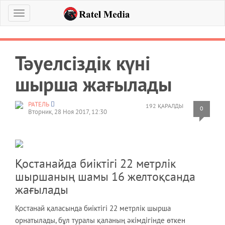
Меню
Тәуелсіздік күні
шырша жағылады
РАТЕЛЬ
192 ҚАРАЛДЫ
0
Вторник, 28 Ноя 2017, 12:30
Қостанайда биіктігі 22 метрлік
шыршаның шамы 16 желтоқсанда
жағылады
Қостанай қаласында биіктігі 22 метрлік шырша
орнатылады, бұл туралы қаланың әкімдігінде өткен