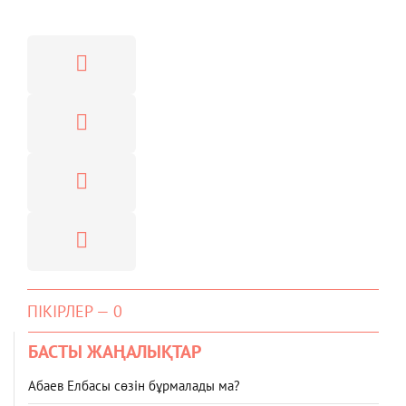
ПІКІРЛЕР — 0
БАСТЫ ЖАҢАЛЫҚТАР
Абаев Елбасы сөзін бұрмалады ма?