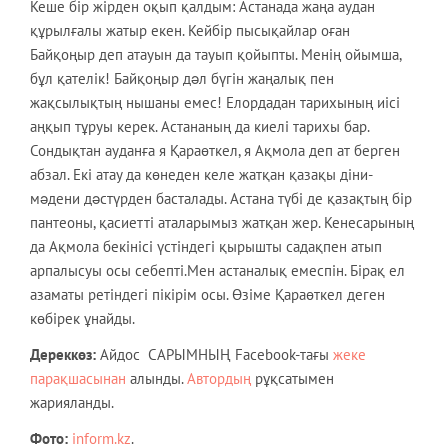
Кеше бір жірден оқып қалдым: Астанада жаңа аудан
құрылғалы жатыр екен. Кейбір пысықайлар оған
Байқоңыр деп атауын да тауып қойыпты. Менің ойымша,
бұл қателік! Байқоңыр дəл бүгін жаңалық пен
жақсылықтың нышаны емес! Елордадан тарихының иісі
аңқып тұруы керек. Астананың да киелі тарихы бар.
Сондықтан ауданға я Қараөткел, я Ақмола деп ат берген
абзал. Екі атау да көнеден келе жатқан қазақы діни-
мəдени дəстүрден басталады. Астана түбі де қазақтың бір
пантеоны, қасиетті аталарымыз жатқан жер. Кенесарының
да Ақмола бекінісі үстіндегі қырышты садақпен атып
арпалысуы осы себепті.Мен астаналық емеспін. Бірақ ел
азаматы ретіндегі пікірім осы. Өзіме Қараөткел деген
көбірек ұнайды.
Дереккөз:
Айдос САРЫМНЫҢ Facebook-тағы
жеке
парақшасынан
алынды.
Автордың
рұқсатымен
жарияланды.
Фото:
inform.kz
.