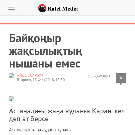
Меню
Байқоңыр
жақсылықтың
нышаны емес
АЙДОС САРЫМ
300 ҚАРАЛДЫ
0
Вторник, 13 Фев 2018, 15:30
Астанадағы жаңа ауданға Қараөткел
деп ат берсе
Астананың жаңа ауданы туралы.