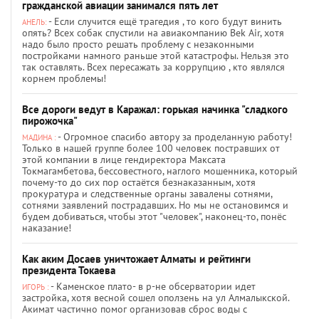
гражданской авиации занимался пять лет
- Если случится ещё трагедия , то кого будут винить
АНЕЛЬ:
опять? Всех собак спустили на авиакомпанию Bek Air, хотя
надо было просто решать проблему с незаконными
постройками намного раньше этой катастрофы. Нельзя это
так оставлять. Всех пересажать за коррупцию , кто являлся
корнем проблемы!
Все дороги ведут в Каражал: горькая начинка "сладкого
пирожочка"
- Огромное спасибо автору за проделанную работу!
МАДИНА :
Только в нашей группе более 100 человек постравших от
этой компании в лице гендиректора Максата
Токмагамбетова, бессовестного, наглого мошенника, который
почему-то до сих пор остаётся безнаказанным, хотя
прокуратура и следственные органы завалены сотнями,
сотнями заявлений пострадавших. Но мы не остановимся и
будем добиваться, чтобы этот "человек", наконец-то, понёс
наказание!
Как аким Досаев уничтожает Алматы и рейтинги
президента Токаева
- Каменское плато- в р-не обсерватории идет
ИГОРЬ :
застройка, хотя весной сошел оползень на ул Алмалыкской.
Акимат частично помог организовав сброс воды с