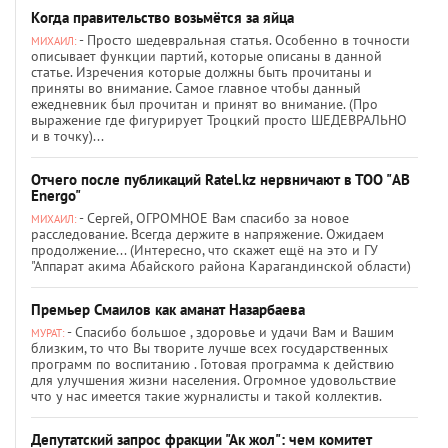
Когда правительство возьмётся за яйца
- Просто шедевральная статья. Особенно в точности
МИХАИЛ:
описывает функции партий, которые описаны в данной
статье. Изречения которые должны быть прочитаны и
приняты во внимание. Самое главное чтобы данный
ежедневник был прочитан и принят во внимание. (Про
выражение где фигурирует Троцкий просто ШЕДЕВРАЛЬНО
и в точку)...
Отчего после публикаций Ratel.kz нервничают в ТОО "AB
Energo"
- Сергей, ОГРОМНОЕ Вам спасибо за новое
МИХАИЛ:
расследование. Всегда держите в напряжение. Ожидаем
продолжение... (Интересно, что скажет ещё на это и ГУ
"Аппарат акима Абайского района Карагандинской области)
Премьер Смаилов как аманат Назарбаева
- Спасибо большое , здоровье и удачи Вам и Вашим
МУРАТ:
близким, то что Вы творите лучше всех государственных
программ по воспитанию . Готовая программа к действию
для улучшения жизни населения. Огромное удовольствие
что у нас имеется такие журналисты и такой коллектив.
Депутатский запрос фракции "Ак жол": чем комитет