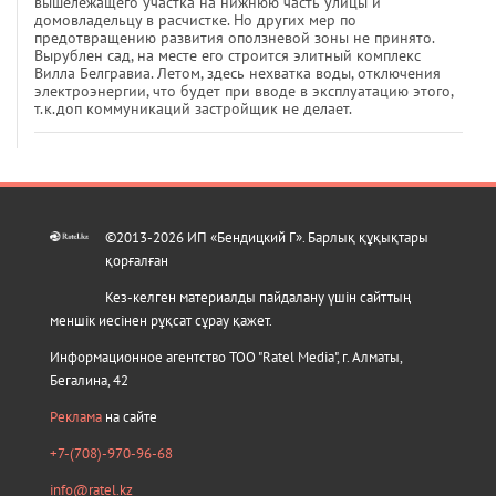
вышележащего участка на нижнюю часть улицы и
домовладельцу в расчистке. Но других мер по
предотвращению развития оползневой зоны не принято.
Вырублен сад, на месте его строится элитный комплекс
Вилла Белгравиа. Летом, здесь нехватка воды, отключения
электроэнергии, что будет при вводе в эксплуатацию этого,
т.к.доп коммуникаций застройщик не делает.
©2013-2026 ИП «Бендицкий Г». Барлық құқықтары
қорғалған
Кез-келген материалды пайдалану үшін сайттың
меншік иесінен рұқсат сұрау қажет.
Информационное агентство ТОО "Ratel Media", г. Алматы,
Бегалина, 42
Реклама
на сайте
+7-(708)-970-96-68
info@ratel.kz