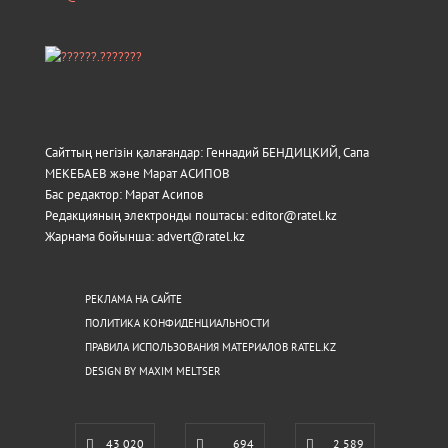
Сайттың негізін қалағандар: Геннадий БЕНДИЦКИЙ, Сапа
МЕКЕБАЕВ және Марат АСИПОВ
Бас редактор: Марат Асипов
Редакцияның электронды поштасы: editor@ratel.kz
Жарнама бойынша: advert@ratel.kz
РЕКЛАМА НА САЙТЕ
ПОЛИТИКА КОНФИДЕНЦИАЛЬНОСТИ
ПРАВИЛА ИСПОЛЬЗОВАНИЯ МАТЕРИАЛОВ RATEL.KZ
DESIGN BY MAXIM MELTSER
43 020
694
2 589