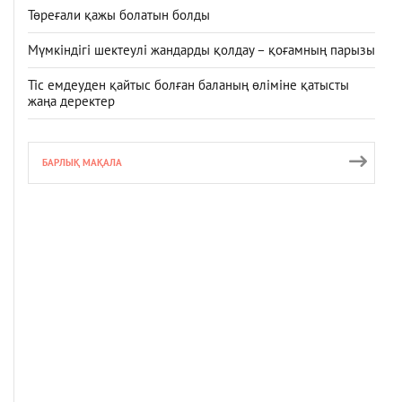
Төреғали қажы болатын болды
Мүмкіндігі шектеулі жандарды қолдау – қоғамның парызы
Тіс емдеуден қайтыс болған баланың өліміне қатысты
жаңа деректер
БАРЛЫҚ МАҚАЛА