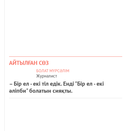
АЙТЫЛҒАН СӨЗ
БОЛАТ МҮРСӘЛІМ
Журналист
– Бір ел - екі тіл едік. Енді "Бір ел - екі
әліпби" болатын сияқты.