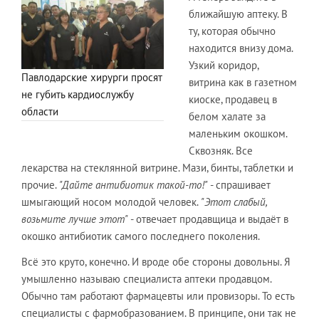
ближайшую аптеку. В
ту, которая обычно
находится внизу дома.
Узкий коридор,
Павлодарские хирурги просят
витрина как в газетном
не губить кардиослужбу
киоске, продавец в
области
белом халате за
маленьким окошком.
Сквозняк. Все
лекарства на стеклянной витрине. Мази, бинты, таблетки и
прочие.
"Дайте антибиотик такой-то!"
- спрашивает
шмыгающий носом молодой человек.
"Этот слабый,
возьмите лучше этот"
- отвечает продавщица и выдаёт в
окошко антибиотик самого последнего поколения.
Всё это круто, конечно. И вроде обе стороны довольны. Я
умышленно называю специалиста аптеки продавцом.
Обычно там работают фармацевты или провизоры. То есть
специалисты с фармобразованием. В принципе, они так не