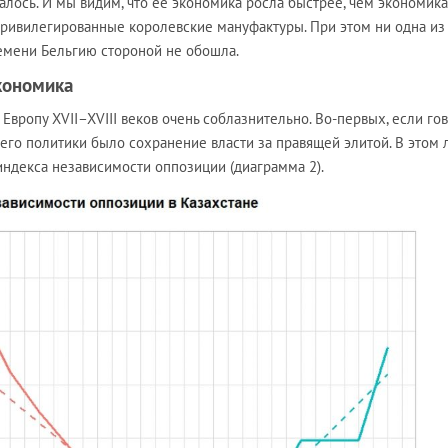
лось. И мы видим, что её экономика росла быстрее, чем экономика
привилегированные королевские мануфактуры. При этом ни одна из
емени Бельгию стороной не обошла.
экономика
Европу XVII–XVIII веков очень соблазнительно. Во-первых, если го
м его политики было сохранение власти за правящей элитой. В этом 
индекса независимости оппозиции (диаграмма 2).