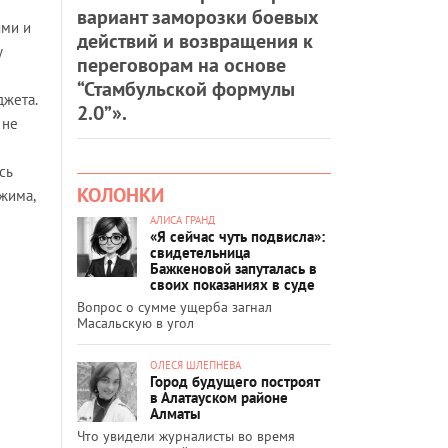
вариант заморозки боевых
ями и
действий и возвращения к
у
переговорам на основе
“Стамбульской формулы
джета.
2.0”».
 не
сь
КОЛОНКИ
ежима,
АЛИСА ГРАНД
«Я сейчас чуть подвисла»:
свидетельница
Бажкеновой запуталась в
своих показаниях в суде
Вопрос о сумме ущерба загнал
Масальскую в угол
ОЛЕСЯ ШЛЕПНЕВА
Город будущего построят
в Алатауском районе
Алматы
Что увидели журналисты во время