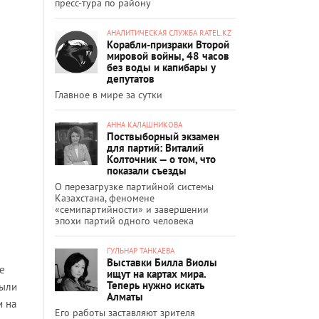
пресс-тура по району
АНАЛИТИЧЕСКАЯ СЛУЖБА RATEL.KZ
Корабли-призраки Второй
мировой войны, 48 часов
без воды и капибары у
депутатов
Главное в мире за сутки
АННА КАЛАШНИКОВА
Поствыборный экзамен
для партий: Виталий
Колточник — о том, что
показали съезды
О перезагрузке партийной системы
Казахстана, феномене
«семипартийности» и завершении
эпохи партий одного человека
ГУЛЬНАР ТАНКАЕВА
Выставки Билла Виолы
ле
ищут на картах мира.
Теперь нужно искать
были
Алматы
и на
Его работы заставляют зрителя