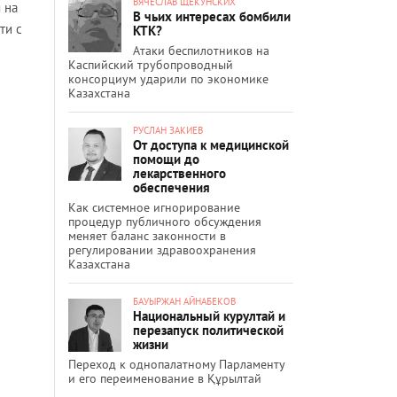
ВЯЧЕСЛАВ ЩЕКУНСКИХ
 на
В чьих интересах бомбили
ти с
КТК?
Атаки беспилотников на
Каспийский трубопроводный
консорциум ударили по экономике
Казахстана
РУСЛАН ЗАКИЕВ
От доступа к медицинской
помощи до
лекарственного
обеспечения
Как системное игнорирование
процедур публичного обсуждения
меняет баланс законности в
регулировании здравоохранения
Казахстана
БАУЫРЖАН АЙНАБЕКОВ
Национальный курултай и
перезапуск политической
жизни
Переход к однопалатному Парламенту
и его переименование в Құрылтай